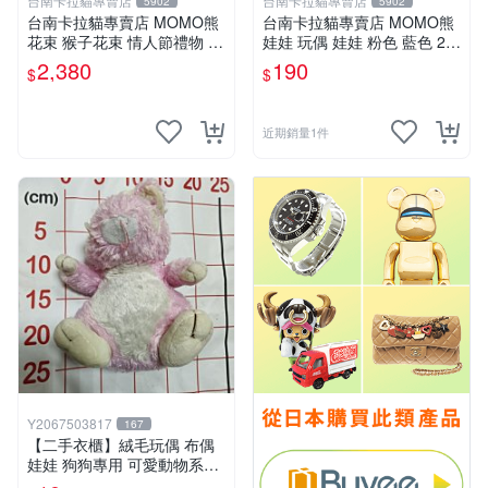
台南卡拉貓專賣店
台南卡拉貓專賣店
5902
5902
台南卡拉貓專賣店 MOMO熊
台南卡拉貓專賣店 MOMO熊
花束 猴子花束 情人節禮物 二
娃娃 玩偶 娃娃 粉色 藍色 2色
選一 可繡字 可今天寄明天到
分售
2,380
190
$
$
近期銷量1件
Y2067503817
167
【二手衣櫃】絨毛玩偶 布偶
娃娃 狗狗專用 可愛動物系列
耐咬耐磨玩具 玩偶 粉紅熊寵