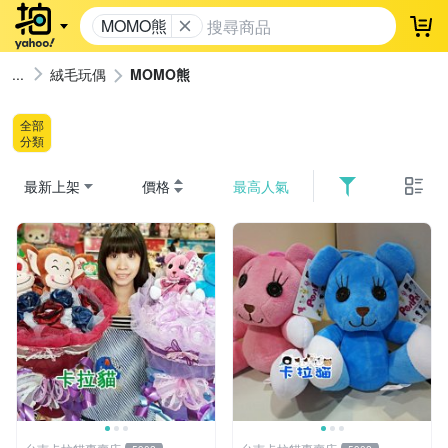
MOMO熊
登
絨毛玩偶
MOMO熊
全部
分類
最新上架
價格
最高人氣