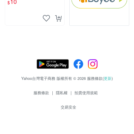
10
$
物玩具 1120929
Yahoo台灣電子商務 版權所有 © 2026 服務條款(
更新
)
服務條款
|
隱私權
|
拍賣使用規範
交易安全