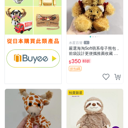
水星百貨
1
嚴選海淘Soft萌系母子熊包，
前袋設計更便攜推薦收藏 母
子熊 軟綿綿 包包
350
83折
$
折扣碼
拍賣新星