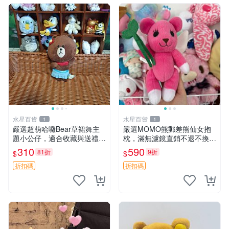
水星百貨
水星百貨
1
1
嚴選超萌哈囉Bear草裙舞主
嚴選MOMO熊郵差熊仙女抱
題小公仔，適合收藏與送禮 1
枕，滿無濾鏡直銷不退不換
00 克 哈囉Bear 草裙舞
經典造型可愛必備 紅薯啵啵
310
590
81折
9折
$
$
間抱枕 抱枕 時尚
折扣碼
折扣碼