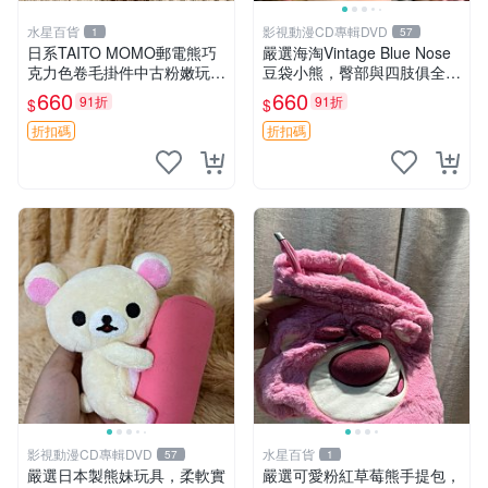
水星百貨
影視動漫CD專輯DVD
1
57
日系TAITO MOMO郵電熊巧
嚴選海淘Vintage Blue Nose
克力色卷毛掛件中古粉嫩玩偶
豆袋小熊，臀部與四肢俱全，
微瑕推薦 postpet momo 郵
坐高11公分，附原盒與吊牌
660
660
91折
91折
$
$
電熊 中古玩偶
收藏。藍鼻子小熊，值得擁有
玩具 憶熊
折扣碼
折扣碼
影視動漫CD專輯DVD
水星百貨
57
1
嚴選日本製熊妹玩具，柔軟實
嚴選可愛粉紅草莓熊手提包，