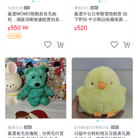
水星百貨
董爺古玩
1
61
嚴選MOMO熊郵差長毛抱
嚴選中古日單郵電熊郵票 拍
枕，滿版清晰無濾鏡實拍直
下即拍 中古郵品收藏推薦 郵
銷。每周新品到貨，不容錯
票 郵電熊 日本
550
520
9折
$
$
過！ 郵差熊 長毛 抱枕
折扣碼
董爺古玩
影視動漫CD專輯DVD
61
57
嚴選卷毛安撫熊，仿舊毛巾質
日版中古輕松熊豆豆眼鼻孔雞