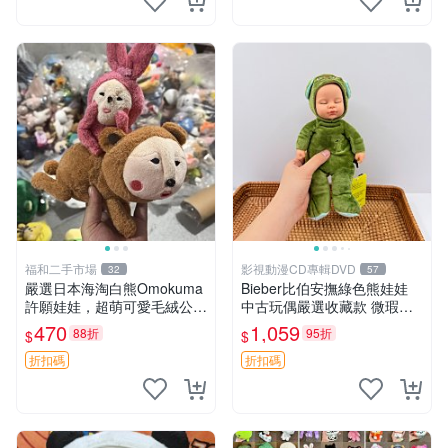
福和二手市場
影視動漫CD專輯DVD
32
57
嚴選日本海淘白熊Omokuma
Bieber比伯安撫綠色熊娃娃
許願娃娃，超萌可愛毛絨公仔
中古玩偶嚴選收藏款 微瑕輕
推薦收藏 白熊 Omokuma 毛
度使用 Bieber綠熊娃娃 中古
470
1,059
88折
95折
$
$
絨玩具 偽裝娃娃 玩具擺飾
玩偶 微瑕
折扣碼
折扣碼