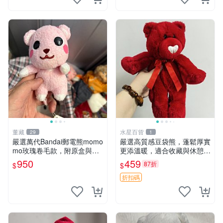
董藏
水星百貨
29
1
嚴選萬代Bandai郵電熊momo
嚴選高質感豆袋熊，蓬鬆厚實
mo玫瑰卷毛款，附原盒與吊
更添溫暖，適合收藏與休憩。
牌，粉嫩可愛入手即柔軟～
前胸填充飽滿，背部亦具優雅
950
459
87折
$
$
玫瑰卷毛 郵電熊 正品
設計。 豆袋熊 保暖 溫柔 蓬
松
折扣碼