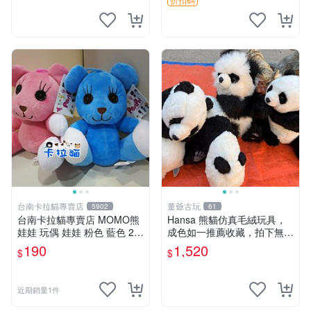
台南卡拉貓專賣店
董爺古玩
5902
61
台南卡拉貓專賣店 MOMO熊
Hansa 熊貓仿真毛絨玩具，
娃娃 玩偶 娃娃 粉色 藍色 2色
成色如一推薦收藏，拍下無疑
分售
心 熊貓 毛絨玩具 收藏
190
1,520
$
$
近期銷量1件