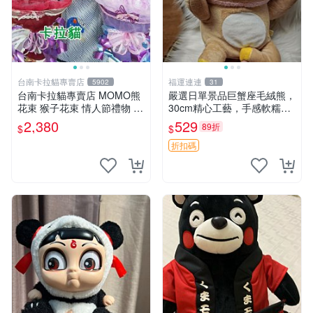
台南卡拉貓專賣店
福運連連
5902
31
台南卡拉貓專賣店 MOMO熊
嚴選日單景品巨蟹座毛絨熊，
花束 猴子花束 情人節禮物 二
30cm精心工藝，手感軟糯推
選一 可繡字 可今天寄明天到
薦收藏送人 巨蟹座 毛絨玩具
2,380
529
89折
$
$
精緻做工
折扣碼