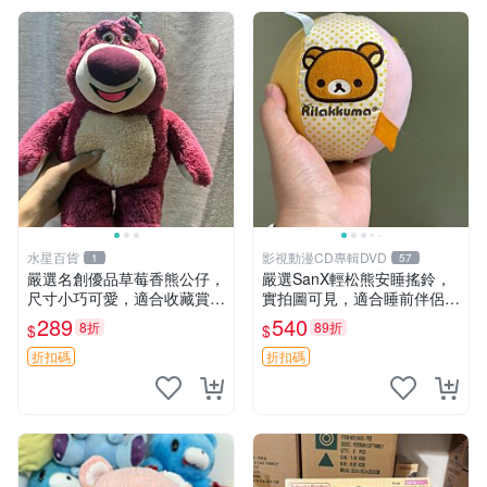
水星百貨
影視動漫CD專輯DVD
1
57
嚴選名創優品草莓香熊公仔，
嚴選SanX輕松熊安睡搖鈴，
尺寸小巧可愛，適合收藏賞玩
實拍圖可見，適合睡前伴侶，
30cm 玩具 公仔 草莓熊
Picks安撫好物 0325 懸吊 電
289
540
8折
89折
$
$
腦
折扣碼
折扣碼