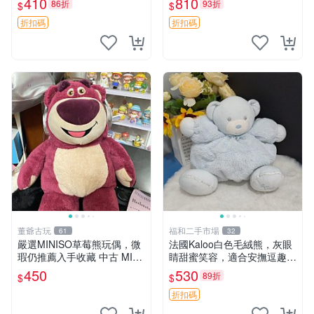
410
810
86折
93折
$
$
共賞。 麋鹿 豆袋 毛茸玩具
折扣碼
折扣碼
董爺古玩
福和二手市場
61
32
嚴選MINISO草莓熊玩偶，微
法國Kaloo白色毛絨熊，灰眼
瑕仍推薦入手收藏 中古 MINI
睛甜蜜笑容，適合安撫逗趣可
SO 草莓熊 玩具 收藏
愛，柔軟面料手感佳。14 白
450
530
89折
$
$
色安撫熊 毛絨玩具 寶寶逗樂
具
折扣碼