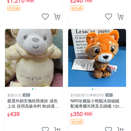
1,270
240
95折
75折
$
$
換。全新品相收藏推薦。 裸
熊 毛絨玩具 收藏
折扣碼
折扣碼
董爺古玩
影視動漫CD專輯DVD
61
57
嚴選外銷安撫枕熊搖鈴 成色
NIKI珍藏版小熊貓冰箱磁鐵
上佳 採用高級布料 軟綿適合
配備專屬吊牌及豆綁繩 12cm
收藏 安心選購 安撫枕 熊玩具
廢品嚴選 好評推薦 小熊貓冰
439
350
83折
$
$
搖鈴
箱貼 磁鐵掛件 冰箱飾品
折扣碼