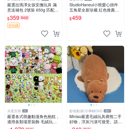
嚴選拉瑪澤女孩安撫玩具 滿
StudioHaneul小熊愛心掛件
意送補包 2號裝 650g 匹配嬰
五角星全新珍藏 紅色推薦收
幼童舒壓好伴侶 女孩專用 安
藏 玩具掛飾 掛件 新品
359
459
84折
$
$
心選擇 安撫玩偶 衝包 玩具
折扣碼
水星百貨
影視動漫CD專輯DVD
1
57
嚴選各式萌趣動漫角色抱枕，
Miniso嚴選毛絨玩具裸熊二手
適用各類場景裝飾 毛絨玩
好物，浮灰污漬可接受。請詳
具、卡通抱枕、趣味玩偶
閱照片再下單，售出不退不