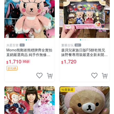
水星百貨
董爺古玩
1
61
Momo熊郵差熊標牌齊全實拍
森貝兒家族日版FS餅乾熊兄
直銷嚴選商品 純手作無修圖
妹野餐專用裝嚴選全新未開
可收藏 郵差熊 Momo熊 標牌
封，包含兩組大童款紙盒裝，
1,710
1,720
95折
$
$
商品
適合收藏與分享。 餅乾熊兄
妹、野餐、收藏
折扣碼
拍賣新星