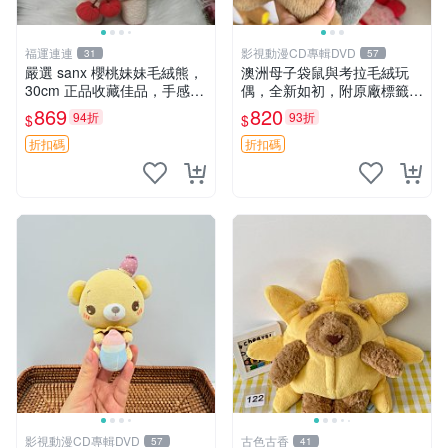
福運連連
影視動漫CD專輯DVD
31
57
嚴選 sanx 櫻桃妹妹毛絨熊，
澳洲母子袋鼠與考拉毛絨玩
30cm 正品收藏佳品，手感極
偶，全新如初，附原廠標籤，
軟，適合贈送與收藏 櫻桃妹
手感極軟，適合贈送親朋好
869
820
94折
93折
$
$
妹、sanx、毛絨熊
友。袋鼠與考拉正版，精緻尺
寸，適合作為收藏或家飾擺
折扣碼
折扣碼
設，增添暖意。 母子、袋
鼠、
影視動漫CD專輯DVD
古色古香
57
41