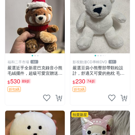
福和二手市場
影視動漫CD專輯DVD
32
57
嚴選近乎全新星巴克錄音小熊
嚴選豆袋小熊臀部帶顆粒設
毛絨擺件，超級可愛宜贈送掛
計，舒適又可愛的抱枕 毛絨
飾 錄音小熊 毛絨擺件 贈品
抱枕、臀部按摩、坐墊
530
230
89折
74折
$
$
折扣碼
折扣碼
拍賣新星