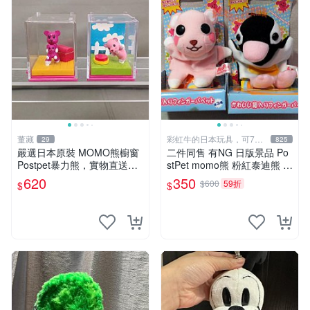
董藏
彩虹牛的日本玩具，可7取
29
825
付
嚴選日本原裝 MOMO熊櫥窗
二件同售 有NG 日版景品 Po
Postpet暴力熊，實物直送新
stPet momo熊 粉紅泰迪熊 妹
臺灣。MOMO熊 暴力熊 熊貓
妹 comomo 企鵝 娃娃 布偶
620
350
$600
59折
$
$
櫥窗
手指頭 娃娃