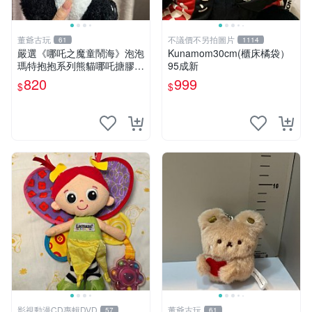
董爺古玩
不議價不另拍圖片
61
1114
嚴選《哪吒之魔童鬧海》泡泡
Kunamom30cm(櫃床橘袋）
瑪特抱抱系列熊貓哪吒搪膠臉
95成新
毛絨， STATE：如圖顯示 哪
820
999
$
$
吒 毛絨公仔 泡泡瑪特
影視動漫CD專輯DVD
董爺古玩
57
61