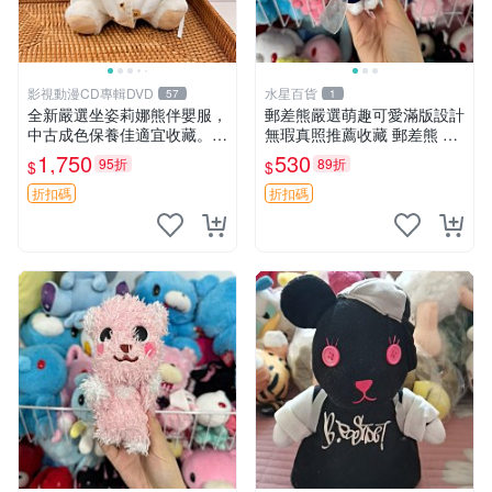
影視動漫CD專輯DVD
水星百貨
57
1
全新嚴選坐姿莉娜熊伴嬰服，
郵差熊嚴選萌趣可愛滿版設計
中古成色保養佳適宜收藏。無
無瑕真照推薦收藏 郵差熊 熊
盒子但品質完好，快速出貨。
抱枕 紅薯啵啵間
1,750
530
95折
89折
$
$
建議入手！ 中古 玩偶 滬漫
折扣碼
折扣碼