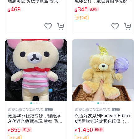
地超可愛 剪標珍藏品 老式毛
毛絨公仔，嚴選實拍即視粉絲
巾質地 安撫熊 款式
必買 公仔紙箱氣泡膜精心包
469
345
83折
$
$
裝快速發貨 輕松熊 公仔 雞毛
絨
折扣碼
影視動漫CD專輯DVD
影視動漫CD專輯DVD
57
57
嚴選40㎝條紋熊妹，輕微浮
永恆好友系列Forever Friend
灰仍適合收藏賞玩 熊妹 毛絨
s賀曼熊氣球款紫色玩偶（鼻
玩具 浮雕熊
子稍有磨損） 中古玩具 氣球
659
1,450
91折
95折
$
$
熊 玩偶
折扣碼
折扣碼