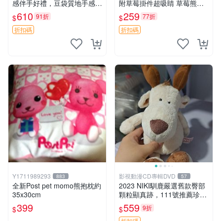
感伴手好禮，豆袋質地手感
附草莓掛件超吸睛 草莓熊手
佳，抱枕小熊 recom 推薦 白
提包 草莓掛件 可愛portunes
610
259
91折
77折
$
$
色豆袋 玩具
e
折扣碼
折扣碼
Y1711989293
影視動漫CD專輯DVD
883
57
全新Post pet momo熊抱枕約
2023 NIKI馴鹿嚴選舊款臀部
35x30cm
顆粒顯真跡，111號推薦珍藏
品 馴鹿 舊款 尾巴顆粒
399
559
9折
$
$
折扣碼