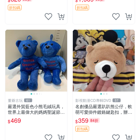
$
$
agano自嘲熊笑臉手玉，全新
親友。中古使用痕跡，手感依
未開封，發貨前視頻確認，四
然優良。 鬆熊 嬰熊 毛玩偶
折扣碼
折扣碼
川 重慶 內
董爺古玩
影視動漫CD專輯DVD
61
57
嚴選外貿藍色小熊毛絨玩具，
名創優品嚴選趴趴熊公仔，軟
世界上最偉大的媽媽聖誕節推
萌可愛掛件鍍鉻鍵匙扣，辦公
薦禮物 五角星 兒童玩具 母親
放松好選擇 趴趴熊 鍍鉻鍵匙
469
359
84折
$
$
節
扣 萬用掛件
折扣碼