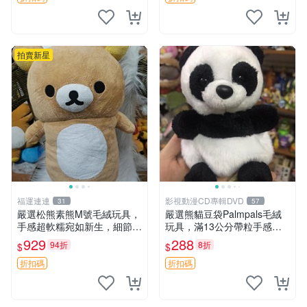
拍賣新星
福運連連
影視動漫CD專輯DVD
31
57
嚴選松熊素熊M號毛絨玩具，
嚴選熊貓豆袋Palmpals毛絨
手感超軟糯宛如新生，細節精
玩具，滿13公分帶粒手感極
緻完美無瑕，推薦送禮或珍
佳，電影主題周邊推薦 熊貓
929
288
94折
8折
$
$
藏，中古狀態保養得宜。 松
Palmpals 毛絨玩具 豆袋 劇場
熊 素熊 毛絨doll
版周邊
折扣碼
折扣碼