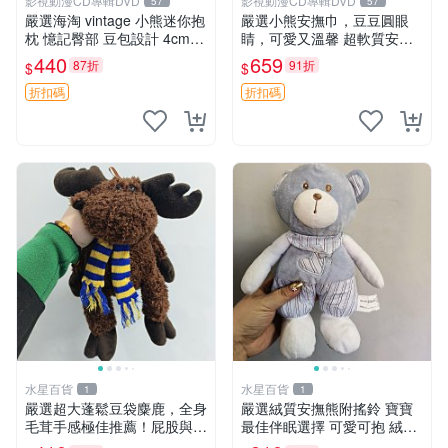
影視動漫CD專輯DVD
影視動漫CD專輯DVD
57
57
嚴選海淘 vintage 小熊迷你抱
嚴選小熊安撫巾，豆豆圓眼
枕 憶記臀部 豆包設計 4cm
睛，可愛又溫馨 超軟質安撫
高 推薦收藏 迷你豆包小熊、
巾，豆豆設計，哄睡好幫手
440
659
87折
91折
$
$
高臀部、豆袋抱枕
約克豆豆眼安撫巾 數碼豆豆
眼
折扣碼
折扣碼
水星百貨
水星百貨
1
1
嚴選超大蓬鬆豆袋麋鹿，全身
嚴選絨質安撫熊附搖鈴 寶寶
毛茸手感極佳推薦！屁股與四
最佳伴眠選擇 可愛可抱 絨毛
肢填充均勻，適合收藏與孩童
玩具 安撫熊 嬰兒用