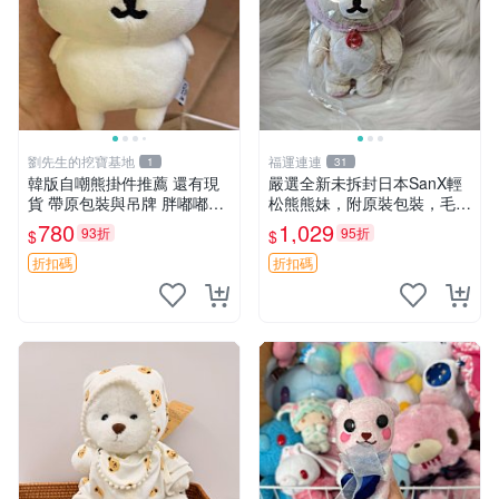
劉先生的挖寶基地
福運連連
1
31
韓版自嘲熊掛件推薦 還有現
嚴選全新未拆封日本SanX輕
貨 帶原包裝與吊牌 胖嘟嘟超
松熊熊妹，附原裝包裝，毛絨
可愛 毛絨手感佳 小熊掛件 自
質地極佳，細膩可愛，推薦收
780
1,029
93折
95折
$
$
嘲抱枕 小熊抱枕
藏兼送禮，適合女性好友或家
人，限量釋出。鬆熊、熊玩
折扣碼
折扣碼
偶、收藏品