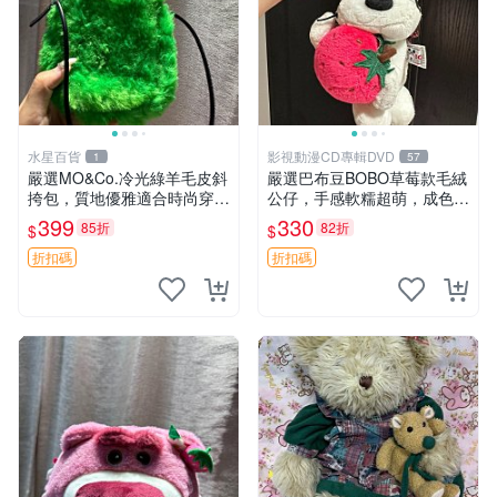
水星百貨
影視動漫CD專輯DVD
1
57
嚴選MO&Co.冷光綠羊毛皮斜
嚴選巴布豆BOBO草莓款毛絨
挎包，質地優雅適合時尚穿搭
公仔，手感軟糯超萌，成色優
冷光綠 皮包 斜挎包
良適合作為收藏品或包包配
399
330
85折
82折
$
$
飾。可視頻確認詳情。 巴布
豆 BOBO 草莓 毛絨公仔 收藏
折扣碼
折扣碼
包配飾