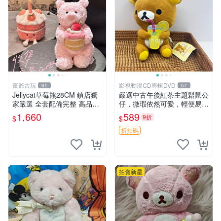
董爺古玩
影視動漫CD專輯DVD
61
57
Jellycat草莓熊28CM 鎮店獨
嚴選中古午後紅茶主題鬆鼠公
家嚴選 全套配備完整 高品質
仔，微瑕依然可愛，輕便易運
收藏好物 紋章 玩具熊 定制熊
送 二手收藏推薦 工廠直營 快
1,660
589
9折
$
$
遞到府 中古 玩偶 公仔
折扣碼
拍賣新星