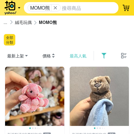
MOMO熊
登
絨毛玩偶
MOMO熊
全部
分類
最新上架
價格
最高人氣