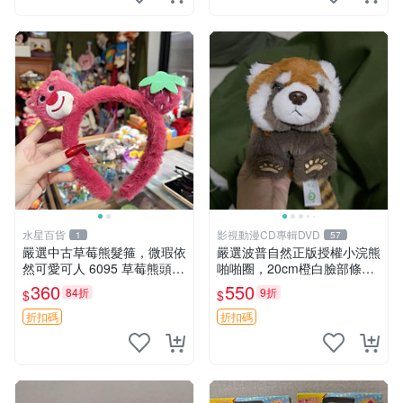
水星百貨
影視動漫CD專輯DVD
1
57
嚴選中古草莓熊髮箍，微瑕依
嚴選波普自然正版授權小浣熊
然可愛可人 6095 草莓熊頭飾
啪啪圈，20cm橙白臉部條紋
中古髮圈 熊寶 寶寶 娃娃熊髮
清晰，毛絨超萌贈品推薦。
360
550
84折
9折
$
$
箍 中古收藏 玩具髮夾
小浣熊 波普 圈環
折扣碼
折扣碼