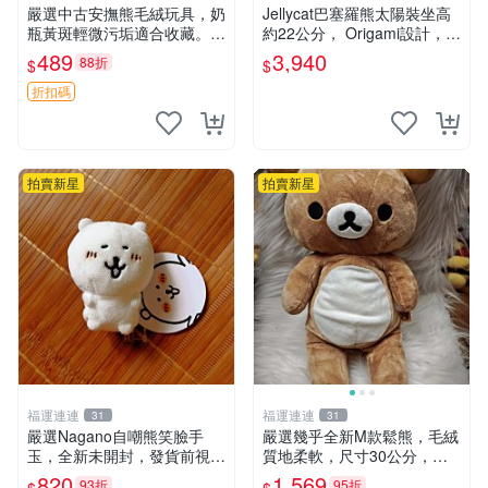
嚴選中古安撫熊毛絨玩具，奶
Jellycat巴塞羅熊太陽裝坐高
瓶黃斑輕微污垢適合收藏。默
約22公分， Origami設計，來
認兩日發貨，全國快遞隨機派
自越南。嚴選 Recommendat
489
3,940
88折
$
$
送。 成色如圖可放心購買，
ion！巴塞羅、 Origami熊、J
輕微瑕疵和臟污不影響使用。
elly
折扣碼
安撫熊 中古玩偶 毛
拍賣新星
拍賣新星
福運連連
福運連連
31
31
嚴選Nagano自嘲熊笑臉手
嚴選幾乎全新M款鬆熊，毛絨
玉，全新未開封，發貨前視頻
質地柔軟，尺寸30公分，做
確認，海南 廣西 貴州 嚴選N
工精緻可愛，適合收藏或贈送
820
1,569
93折
95折