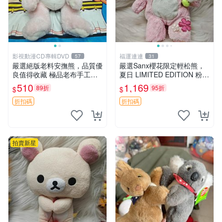
影視動漫CD專輯DVD
福運連連
57
31
嚴選絕版老料安撫熊，品質優
嚴選Sanx櫻花限定輕松熊，
良值得收藏 極品老布手工安
夏日 LIMITED EDITION 粉色
撫搖鈴玩具，適合哄睡寶貝
毛絨熊，背有拉鏈設計，肚內
510
1,169
89折
95折
$
$
超柔老料搖鈴熊，專為孩子設
填充豆袋，精致工藝呈現，狀
計的安心伴護 推薦絕版老布
態如新，適合收藏與送人 櫻
折扣碼
折扣碼
製工藝搖鈴熊，可當作童
花、
拍賣新星