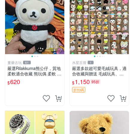
董爺古玩
水星百貨
61
1
嚴選Rilakkuma熊公仔，質地
嚴選多款超可愛毛絨玩具，適
柔軟適合收藏 熊玩偶 柔軟 公
合收藏與贈送 毛絨玩具、抱
仔 收藏
枕、公仔
620
1,150
95折
$
$
折扣碼