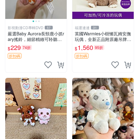
影視動漫CD專輯DVD
福運連連
57
31
嚴選Baby Aurora長頸鹿小抓r
英國Warmies小樹懶瓦姆安撫
ary搖鈴，細節精緻可聆聽清
玩偶，全新正品附原廠吊牌與
脆鈴音 軟萌可愛 定制紀念 金
防塵袋，內藏薰衣草可加熱，
229
1,560
74折
95折
$
$
屬搖鈴 新手媽咪推薦 長頸鹿
適合各個年齡層，冷暖兩用享
抓rary 搖鈴
受抱抱樂趣，不容錯過嚴選好
折扣碼
折扣碼
物 溫暖 冷感