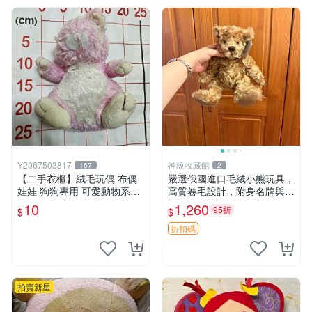
Y2067503817
神級收藏館
167
2
【二手衣櫃】絨毛玩偶 布偶
嚴選俄國進口毛絨小熊玩具，
娃娃 狗狗專用 可愛動物系列
高質卷毛設計，附身名牌與標
耐咬耐磨玩具 玩偶 粉紅熊寵
章，臀部配豆袋填充， Home
10
1,260
95折
$
$
物玩具 1120929
page 滿額60元送非枕套，不
足補差價7元 小熊 玩具 毛絨
折扣碼
拍賣新星