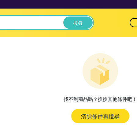
搜尋
找不到商品嗎？換換其他條件吧！
清除條件再搜尋