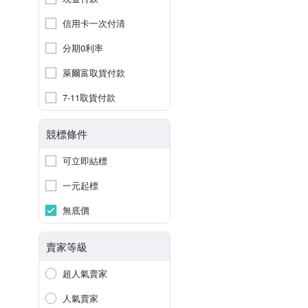
信用卡一次付清
分期0利率
萊爾富取貨付款
7-11取貨付款
競標條件
可立即結標
一元起標
無底價
賣家等級
超人氣賣家
人氣賣家