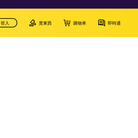
登入
賣東西
購物車
即時通