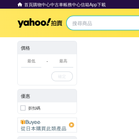
首頁
購物中心
中古車
帳務中心
信箱
App下載
Yahoo拍賣
價格
-
確定
優惠
折扣碼