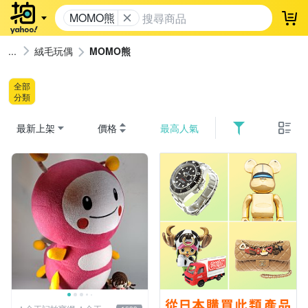
MOMO熊
登
絨毛玩偶
MOMO熊
全部
分類
最新上架
價格
最高人氣