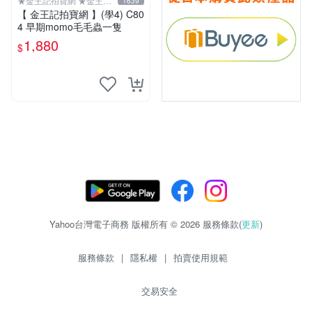
★金王記拍寶網 ★金王記
1639
拍寶趣
【 金王記拍寶網 】(學4) C80
4 早期momo毛毛蟲一隻
1,880
$
Yahoo台灣電子商務 版權所有 © 2026 服務條款(
更新
)
服務條款
|
隱私權
|
拍賣使用規範
交易安全