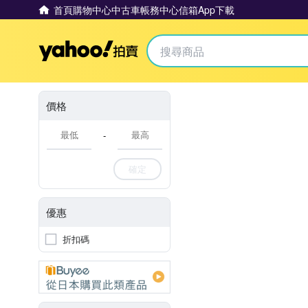
首頁
購物中心
中古車
帳務中心
信箱
App下載
Yahoo拍賣
價格
-
確定
優惠
折扣碼