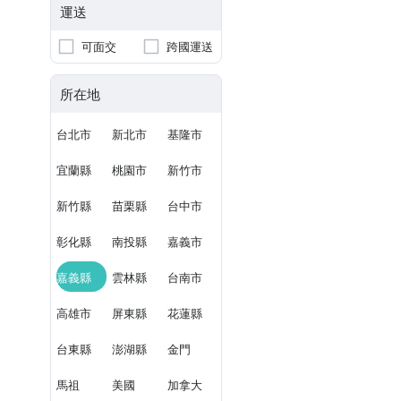
運送
可面交
跨國運送
所在地
台北市
新北市
基隆市
宜蘭縣
桃園市
新竹市
新竹縣
苗栗縣
台中市
彰化縣
南投縣
嘉義市
嘉義縣
雲林縣
台南市
高雄市
屏東縣
花蓮縣
台東縣
澎湖縣
金門
馬祖
美國
加拿大