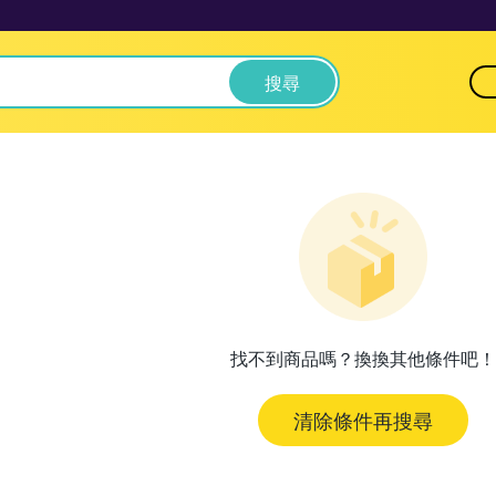
搜尋
找不到商品嗎？換換其他條件吧！
清除條件再搜尋