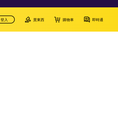
登入
賣東西
購物車
即時通