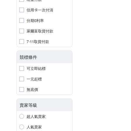
信用卡一次付清
分期0利率
萊爾富取貨付款
7-11取貨付款
競標條件
可立即結標
一元起標
無底價
賣家等級
超人氣賣家
人氣賣家