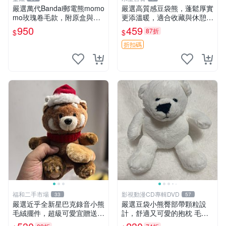
嚴選萬代Bandai郵電熊momo
嚴選高質感豆袋熊，蓬鬆厚實
mo玫瑰卷毛款，附原盒與吊
更添溫暖，適合收藏與休憩。
牌，粉嫩可愛入手即柔軟～
前胸填充飽滿，背部亦具優雅
950
459
87折
$
$
玫瑰卷毛 郵電熊 正品
設計。 豆袋熊 保暖 溫柔 蓬
松
折扣碼
福和二手市場
影視動漫CD專輯DVD
33
57
嚴選近乎全新星巴克錄音小熊
嚴選豆袋小熊臀部帶顆粒設
毛絨擺件，超級可愛宜贈送掛
計，舒適又可愛的抱枕 毛絨
飾 錄音小熊 毛絨擺件 贈品
抱枕、臀部按摩、坐墊