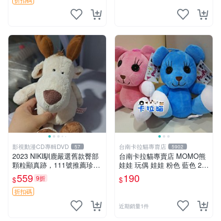
影視動漫CD專輯DVD
台南卡拉貓專賣店
57
5902
2023 NIKI馴鹿嚴選舊款臀部
台南卡拉貓專賣店 MOMO熊
顆粒顯真跡，111號推薦珍藏
娃娃 玩偶 娃娃 粉色 藍色 2色
品 馴鹿 舊款 尾巴顆粒
分售
559
190
9折
$
$
折扣碼
近期銷量1件