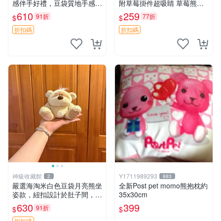
感伴手好禮，豆袋質地手感
附草莓掛件超吸睛 草莓熊手
佳，抱枕小熊 recom 推薦 白
提包 草莓掛件 可愛portunes
610
259
91折
77折
$
$
色豆袋 玩具
e
折扣碼
折扣碼
神級收藏館
Y1711989293
2
883
嚴選海淘米白色豆袋月亮熊坐
全新Post pet momo熊抱枕約
姿款，紐扣設計於肚子間，觸
35x30cm
感柔軟，實用推薦。主頁60
630
399
91折
$
$
包 月亮熊 豆袋 細節
折扣碼