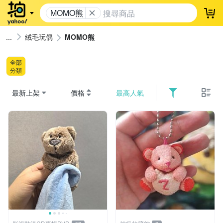
MOMO熊
登
絨毛玩偶
MOMO熊
全部
分類
最新上架
價格
最高人氣