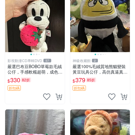
影視動漫CD專輯DVD
神級收藏館
57
2
嚴選巴布豆BOBO草莓款毛絨
嚴選100%毛絨質地熊貓變裝
公仔，手感軟糯超萌，成色優
黃豆玩具公仔，高仿真逼真模
良適合作為收藏品或包包配
擬，適合收藏愛好者 熊貓 黃
330
379
82折
85折
$
$
飾。可視頻確認詳情。 巴布
豆 公仔
豆 BOBO 草莓 毛絨公仔 收藏
折扣碼
折扣碼
包配飾