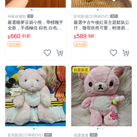
神級收藏館
影視動漫CD專輯DVD
2
57
嚴選睡夢豆袋小熊，帶標幾乎
嚴選中古午後紅茶主題鬆鼠公
全新，手感極佳 棕色 白色腳
仔，微瑕依然可愛，輕便易運
掌 60包 睡枕 豆袋抱枕
送 二手收藏推薦 工廠直營 快
660
589
91折
9折
$
$
遞到府 中古 玩偶 公仔
折扣碼
折扣碼
拍賣新星
影視動漫CD專輯DVD
福運連連
57
31