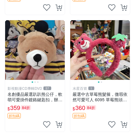
影視動漫CD專輯DVD
水星百貨
57
1
名創優品嚴選趴趴熊公仔，軟
嚴選中古草莓熊髮箍，微瑕依
萌可愛掛件鍍鉻鍵匙扣，辦公
然可愛可人 6095 草莓熊頭飾
放松好選擇 趴趴熊 鍍鉻鍵匙
中古髮圈 熊寶 寶寶 娃娃熊髮
359
360
84折
84折
$
$
扣 萬用掛件
箍 中古收藏 玩具髮夾
折扣碼
折扣碼