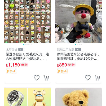
水星百貨
福和二手市場
1
33
嚴選多款超可愛毛絨玩具，適
摩爾莊園艾米記者毛絨公仔，
合收藏與贈送 毛絨玩具、抱
附腳標設計，高約25公分，
枕、公仔
全新未拆封，限量珍藏。艾米
1,150
880
95折
94折
$
$
記者 毛絨公仔 超萌玩偶
折扣碼
折扣碼