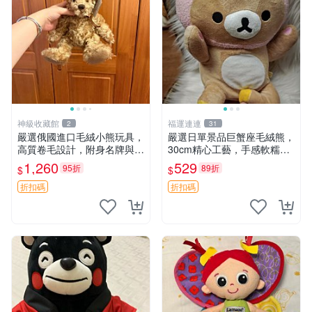
神級收藏館
福運連連
2
31
嚴選俄國進口毛絨小熊玩具，
嚴選日單景品巨蟹座毛絨熊，
高質卷毛設計，附身名牌與標
30cm精心工藝，手感軟糯推
章，臀部配豆袋填充， Home
薦收藏送人 巨蟹座 毛絨玩具
1,260
529
95折
89折
$
$
page 滿額60元送非枕套，不
精緻做工
足補差價7元 小熊 玩具 毛絨
折扣碼
折扣碼