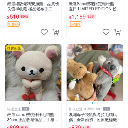
嚴選絕版老料安撫熊，品質優
嚴選Sanx櫻花限定輕松熊，
良值得收藏 極品老布手工安
夏日 LIMITED EDITION 粉色
撫搖鈴玩具，適合哄睡寶貝
毛絨熊，背有拉鏈設計，肚內
510
1,169
89折
95折
$
$
超柔老料搖鈴熊，專為孩子設
填充豆袋，精致工藝呈現，狀
計的安心伴護 推薦絕版老布
態如新，適合收藏與送人 櫻
折扣碼
折扣碼
製工藝搖鈴熊，可當作童
花、
拍賣新星
福運連連
影視動漫CD專輯DVD
31
57
嚴選 sanx 櫻桃妹妹毛絨熊，
澳洲母子袋鼠與考拉毛絨玩
30cm 正品收藏佳品，手感極
偶，全新如初，附原廠標籤，
軟，適合贈送與收藏 櫻桃妹
手感極軟，適合贈送親朋好
869
820
94折
93折