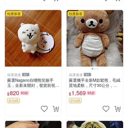
拍賣新星
拍賣新星
福運連連
福運連連
31
31
嚴選Nagano自嘲熊笑臉手
嚴選幾乎全新M款鬆熊，毛絨
玉，全新未開封，發貨前視頻
質地柔軟，尺寸30公分，做
確認，海南 廣西 貴州 嚴選N
工精緻可愛，適合收藏或贈送
820
1,569
93折
95折
$
$
agano自嘲熊笑臉手玉，全新
親友。中古使用痕跡，手感依
未開封，發貨前視頻確認，四
然優良。 鬆熊 嬰熊 毛玩偶
折扣碼
折扣碼
川 重慶 內