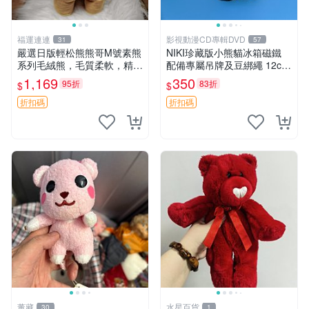
福運連連
影視動漫CD專輯DVD
31
57
嚴選日版輕松熊熊哥M號素熊
NIKI珍藏版小熊貓冰箱磁鐵
系列毛絨熊，毛質柔軟，精緻
配備專屬吊牌及豆綁繩 12cm
可愛，尺寸35cm，保存狀態
廢品嚴選 好評推薦 小熊貓冰
1,169
350
95折
83折
$
$
優異。收藏或贈送皆為佳選。
箱貼 磁鐵掛件 冰箱飾品
中古 毛絨熊 毛玩偶
折扣碼
折扣碼
董藏
水星百貨
30
1