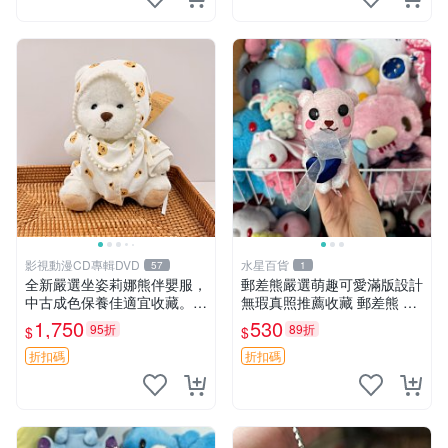
影視動漫CD專輯DVD
水星百貨
57
1
全新嚴選坐姿莉娜熊伴嬰服，
郵差熊嚴選萌趣可愛滿版設計
中古成色保養佳適宜收藏。無
無瑕真照推薦收藏 郵差熊 熊
盒子但品質完好，快速出貨。
抱枕 紅薯啵啵間
1,750
530
95折
89折
$
$
建議入手！ 中古 玩偶 滬漫
折扣碼
折扣碼