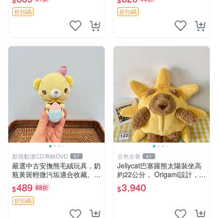
$
$
妹、sanx、毛絨熊
友。袋鼠與考拉正版，精緻尺
寸，適合作為收藏或家飾擺
折扣碼
折扣碼
設，增添暖意。 母子、袋
鼠、
影視動漫CD專輯DVD
古色古香
57
41
嚴選中古安撫熊毛絨玩具，奶
Jellycat巴塞羅熊太陽裝坐高
瓶黃斑輕微污垢適合收藏。默
約22公分， Origami設計，來
認兩日發貨，全國快遞隨機派
自越南。嚴選 Recommendat
489
3,940
88折
$
$
送。 成色如圖可放心購買，
ion！巴塞羅、 Origami熊、J
輕微瑕疵和臟污不影響使用。
elly
折扣碼
安撫熊 中古玩偶 毛