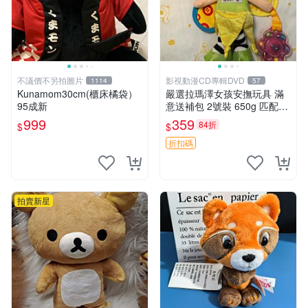
不議價不另拍圖片
影視動漫CD專輯DVD
1114
57
Kunamom30cm(櫃床橘袋）
嚴選拉瑪澤女孩安撫玩具 滿
95成新
意送補包 2號裝 650g 匹配嬰
幼童舒壓好伴侶 女孩專用 安
999
359
84折
$
$
心選擇 安撫玩偶 衝包 玩具
折扣碼
拍賣新星