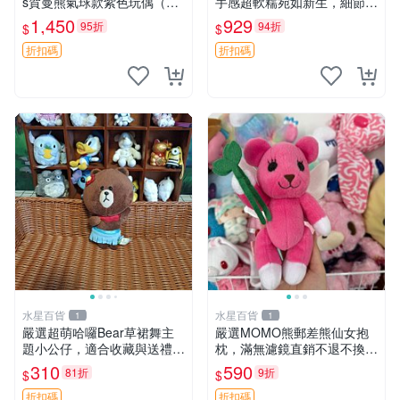
s賀曼熊氣球款紫色玩偶（鼻
手感超軟糯宛如新生，細節精
子稍有磨損） 中古玩具 氣球
緻完美無瑕，推薦送禮或珍
1,450
929
95折
94折
$
$
熊 玩偶
藏，中古狀態保養得宜。 松
熊 素熊 毛絨doll
折扣碼
折扣碼
水星百貨
水星百貨
1
1
嚴選超萌哈囉Bear草裙舞主
嚴選MOMO熊郵差熊仙女抱
題小公仔，適合收藏與送禮 1
枕，滿無濾鏡直銷不退不換
00 克 哈囉Bear 草裙舞
經典造型可愛必備 紅薯啵啵
310
590
81折
9折
$
$
間抱枕 抱枕 時尚
折扣碼
折扣碼