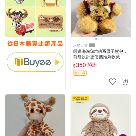
水星百貨
1
嚴選海淘Soft萌系母子熊包，
前袋設計更便攜推薦收藏 母
子熊 軟綿綿 包包
350
83折
$
折扣碼
拍賣新星