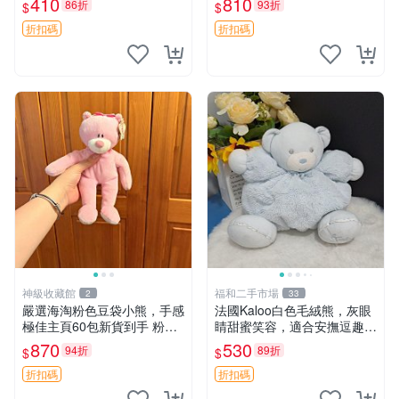
410
810
86折
93折
$
$
共賞。 麋鹿 豆袋 毛茸玩具
折扣碼
折扣碼
神級收藏館
福和二手市場
2
33
嚴選海淘粉色豆袋小熊，手感
法國Kaloo白色毛絨熊，灰眼
極佳主頁60包新貨到手 粉熊
睛甜蜜笑容，適合安撫逗趣可
豆袋 女孩豆袋熊
愛，柔軟面料手感佳。14 白
870
530
94折
89折
$
$
色安撫熊 毛絨玩具 寶寶逗樂
具
折扣碼
折扣碼