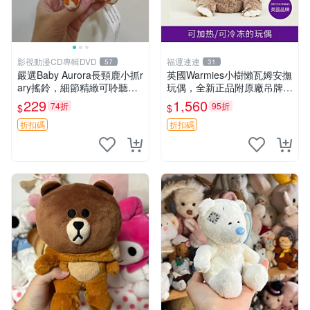
影視動漫CD專輯DVD
福運連連
57
31
嚴選Baby Aurora長頸鹿小抓r
英國Warmies小樹懶瓦姆安撫
ary搖鈴，細節精緻可聆聽清
玩偶，全新正品附原廠吊牌與
脆鈴音 軟萌可愛 定制紀念 金
防塵袋，內藏薰衣草可加熱，
229
1,560
74折
95折
$
$
屬搖鈴 新手媽咪推薦 長頸鹿
適合各個年齡層，冷暖兩用享
抓rary 搖鈴
受抱抱樂趣，不容錯過嚴選好
折扣碼
折扣碼
物 溫暖 冷感