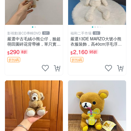
影視動漫CD專輯DVD
福和二手市場
57
33
嚴選中古毛絨小熊公仔，臉超
嚴選13DE MARZO大號小熊
萌田園碎花背帶褲，單只實拍
衣服裝飾，高40cm浮毛浮
展示 中古、毛絨玩具、玩偶
灰，詳觀後再拍。二手收藏請
290
2,160
8折
95折
$
$
珍惜。 13DE MARZO 二手
小熊 衣服裝飾
折扣碼
折扣碼