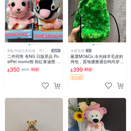
彩虹牛的日本玩具，可7取
水星百貨
825
1
付
二件同售 有NG 日版景品 Po
嚴選MO&Co.冷光綠羊毛皮斜
stPet momo熊 粉紅泰迪熊 妹
挎包，質地優雅適合時尚穿搭
妹 comomo 企鵝 娃娃 布偶
冷光綠 皮包 斜挎包
350
399
$600
59折
85折
$
$
手指頭 娃娃
折扣碼