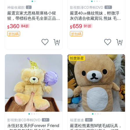
神級收藏館
影視動漫CD專輯DVD
2
57
嚴選宜家尤恩格斯庫格小猩
嚴選40㎝條紋熊妹，輕微浮
猩，帶標棕色長毛全新正品，
灰仍適合收藏賞玩 熊妹 毛絨
保存極佳。 宜家 尤恩格斯 庫
玩具 浮雕熊
360
659
84折
91折
$
$
格小猩猩
折扣碼
折扣碼
拍賣新星
影視動漫CD專輯DVD
福運連連
57
31
永恆好友系列Forever Friend
嚴選松熊素熊M號毛絨玩具，