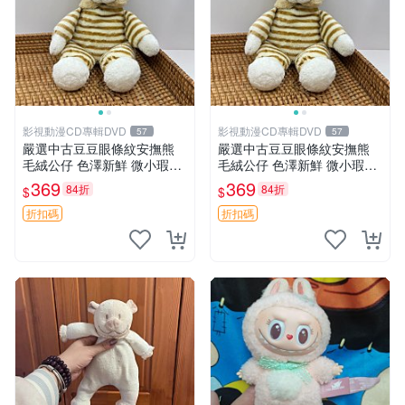
影視動漫CD專輯DVD
影視動漫CD專輯DVD
57
57
嚴選中古豆豆眼條紋安撫熊
嚴選中古豆豆眼條紋安撫熊
毛絨公仔 色澤新鮮 微小瑕疵
毛絨公仔 色澤新鮮 微小瑕疵
可收藏 中古 安撫熊 條紋公仔
可收藏 中古 安撫熊 條紋公仔
369
369
84折
84折
$
$
折扣碼
折扣碼