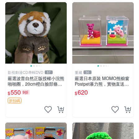
影視動漫CD專輯DVD
董藏
57
30
嚴選波普自然正版授權小浣熊
嚴選日本原裝 MOMO熊櫥窗
啪啪圈，20cm橙白臉部條紋
Postpet暴力熊，實物直送新
清晰，毛絨超萌贈品推薦。
臺灣。MOMO熊 暴力熊 熊貓
550
620
9折
$
$
小浣熊 波普 圈環
櫥窗
折扣碼