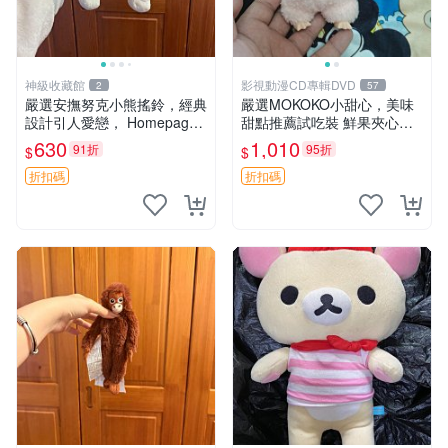
神級收藏館
影視動漫CD專輯DVD
2
57
嚴選安撫努克小熊搖鈴，經典
嚴選MOKOKO小甜心，美味
設計引人愛戀， Homepage
甜點推薦試吃裝 鮮果夾心糖
滿60元包運，不滿補差價！
果，甜蜜滋味享不停 薄荷草
630
1,010
91折
95折
$
$
安撫努克 小熊搖鈴 雙手搖動
莓 奶油心 60粒 mini小甜心糖
果，水果味夾心零食裝 心形
折扣碼
折扣碼
糖果 60