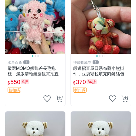
水星百貨
神級收藏館
1
2
嚴選MOMO熊郵差長毛抱
嚴選招喜屋日系布藝小熊掛
枕，滿版清晰無濾鏡實拍直
件，豆袋顆粒填充附鏈結包與
銷。每周新品到貨，不容錯
鑰匙叢聚毛絨公仔 和風小熊
550
370
9折
84折
$
$
過！ 郵差熊 長毛 抱枕
毛絨公仔 豆袋掛件
折扣碼
折扣碼