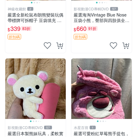
神級收藏館
影視動漫CD專輯DVD
2
57
嚴選全新松鼠布朗熊變裝玩偶
嚴選海淘Vintage Blue Nose
帶標牌可拆帽子 豆袋填充 附
豆袋小熊，臀部與四肢俱全，
實拍 微瑕處理 十足可愛 單只
坐高11公分，附原盒與吊牌
339
660
83折
91折
$
$
15.9元 松鼠變裝 棉質豆袋 玩
收藏。藍鼻子小熊，值得擁有
具熊
玩具 憶熊
折扣碼
折扣碼
影視動漫CD專輯DVD
水星百貨
57
1
嚴選日本製熊妹玩具，柔軟實
嚴選可愛粉紅草莓熊手提包，