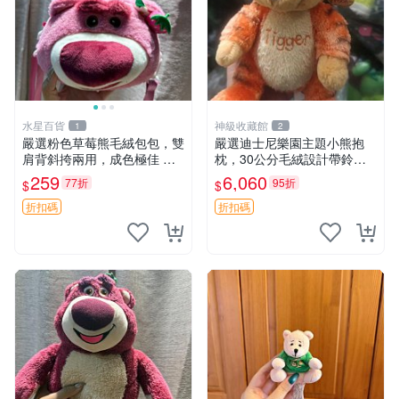
水星百貨
神級收藏館
1
2
嚴選粉色草莓熊毛絨包包，雙
嚴選迪士尼樂園主題小熊抱
肩背斜挎兩用，成色極佳 精
枕，30公分毛絨設計帶鈴
準關鍵詞：草莓熊 包包 毛絨
鐺，萌趣可憐。 小熊抱枕 毛
259
6,060
77折
95折
$
$
絨 雙面
折扣碼
折扣碼