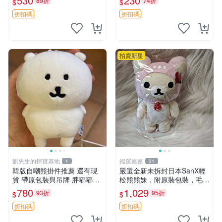
530
230
89折
74折
$
$
折扣碼
折扣碼
拍賣新星
劉先生的挖寶基地
福運連連
1
31
韓版自嘲熊掛件推薦 還有現
嚴選全新未拆封日本SanX輕
貨 帶原包裝與吊牌 胖嘟嘟超
松熊熊妹，附原裝包裝，毛絨
可愛 毛絨手感佳 小熊掛件 自
質地極佳，細膩可愛，推薦收
780
1,029
93折
95折
$
$
嘲抱枕 小熊抱枕
藏兼送禮，適合女性好友或家
人，限量釋出。鬆熊、熊玩
折扣碼
折扣碼
偶、收藏品