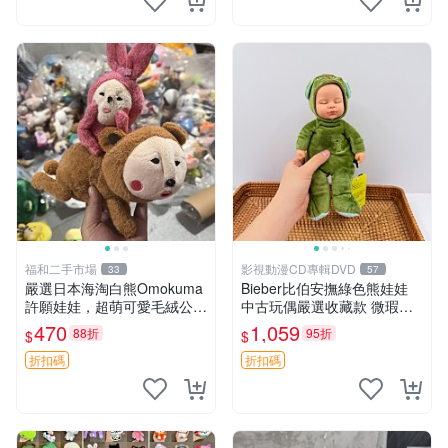
福和二手市場
影視動漫CD專輯DVD
33
57
嚴選日本海淘白熊Omokuma
Bieber比伯安撫綠色熊娃娃
許願娃娃，超萌可愛毛絨公仔
中古玩偶嚴選收藏款 微瑕輕
推薦收藏 白熊 Omokuma 毛
度使用 Bieber綠熊娃娃 中古
470
1,059
88折
95折
$
$
絨玩具 偽裝娃娃 玩具擺飾
玩偶 微瑕
折扣碼
折扣碼