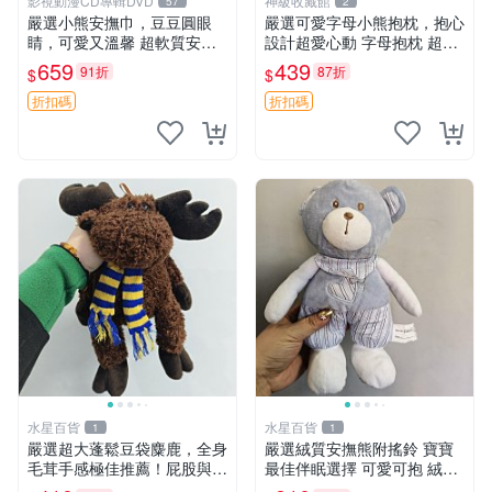
影視動漫CD專輯DVD
神級收藏館
57
2
嚴選小熊安撫巾，豆豆圓眼
嚴選可愛字母小熊抱枕，抱心
睛，可愛又溫馨 超軟質安撫
設計超愛心動 字母抱枕 超大
巾，豆豆設計，哄睡好幫手
尺寸 掛飾 小熊造型 推薦收藏
659
439
91折
87折
$
$
約克豆豆眼安撫巾 數碼豆豆
抱枕掛飾 字母抱枕 小熊抱枕
眼
折扣碼
折扣碼
水星百貨
水星百貨
1
1
嚴選超大蓬鬆豆袋麋鹿，全身
嚴選絨質安撫熊附搖鈴 寶寶
毛茸手感極佳推薦！屁股與四
最佳伴眠選擇 可愛可抱 絨毛
肢填充均勻，適合收藏與孩童
玩具 安撫熊 嬰兒用