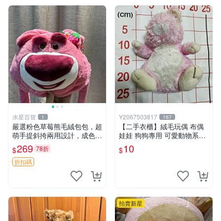
水星百貨
Y2067503817
1
167
嚴選粉色草莓熊毛絨包包，超
【二手衣櫃】絨毛玩偶 布偶
萌手提斜挎兩用設計，成色上
娃娃 狗狗專用 可愛動物系列
佳容量大 粉紅草莓 毛絨包 超
耐咬耐磨玩具 玩偶 粉紅熊寵
269
10
78折
$
$
大容量
物玩具 1120929
折扣碼
拍賣新星