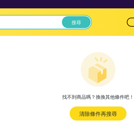
搜尋
找不到商品嗎？換換其他條件吧！
清除條件再搜尋