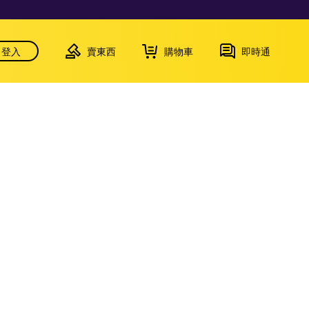
登入
賣東西
購物車
即時通