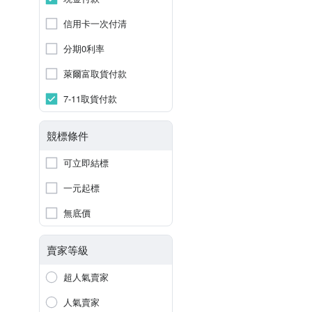
信用卡一次付清
分期0利率
萊爾富取貨付款
7-11取貨付款
競標條件
可立即結標
一元起標
無底價
賣家等級
超人氣賣家
人氣賣家