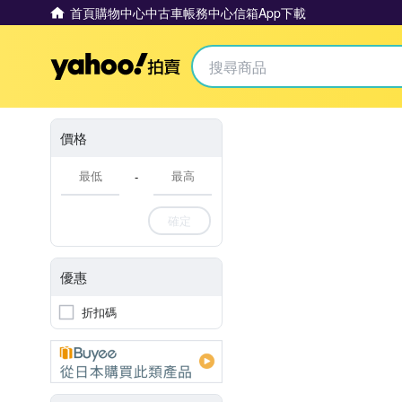
首頁
購物中心
中古車
帳務中心
信箱
App下載
Yahoo拍賣
價格
-
確定
優惠
折扣碼