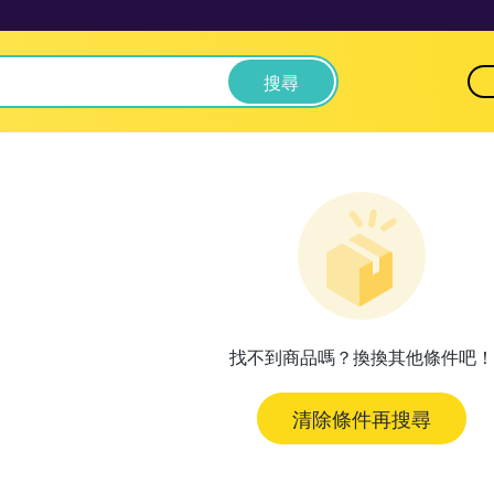
搜尋
找不到商品嗎？換換其他條件吧！
清除條件再搜尋