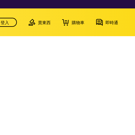
登入
賣東西
購物車
即時通