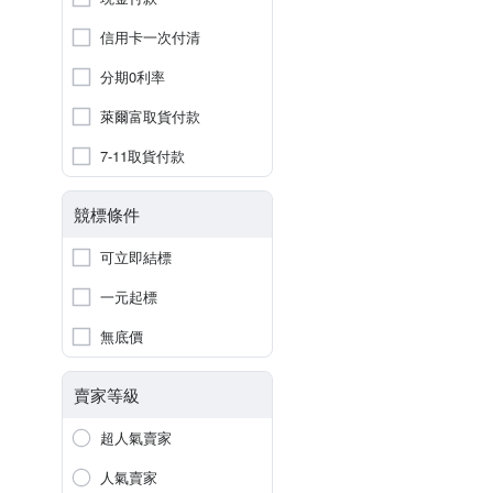
信用卡一次付清
分期0利率
萊爾富取貨付款
7-11取貨付款
競標條件
可立即結標
一元起標
無底價
賣家等級
超人氣賣家
人氣賣家