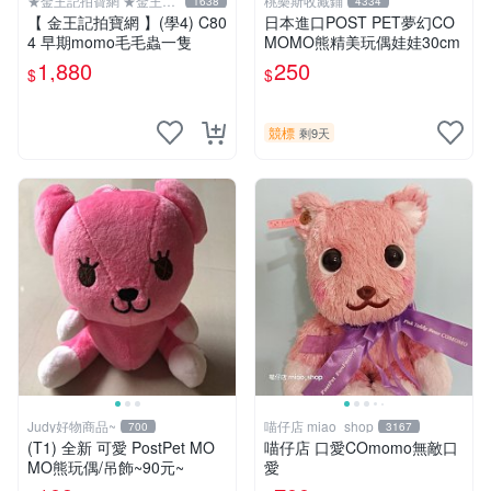
★金王記拍寶網 ★金王記
桃樂斯收藏鋪
1638
4334
拍寶趣
【 金王記拍寶網 】(學4) C80
日本進口POST PET夢幻CO
4 早期momo毛毛蟲一隻
MOMO熊精美玩偶娃娃30cm
1,880
250
$
$
競標
剩9天
Judy好物商品~
喵仔店 miao_shop
700
3167
(T1) 全新 可愛 PostPet MO
喵仔店 口愛COmomo無敵口
MO熊玩偶/吊飾~90元~
愛