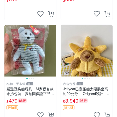
$
$
福和二手市場
古色古香
32
40
嚴選豆袋熊玩具，M家聯名款
Jellycat巴塞羅熊太陽裝坐高
未拆包裝，實拍圖保證正品
約22公分， Origami設計，來
豆袋玩具 嚴選 M家 豆袋熊
自越南。嚴選 Recommendat
479
3,940
88折
95折
$
$
ion！巴塞羅、 Origami熊、J
elly
折扣碼
折扣碼