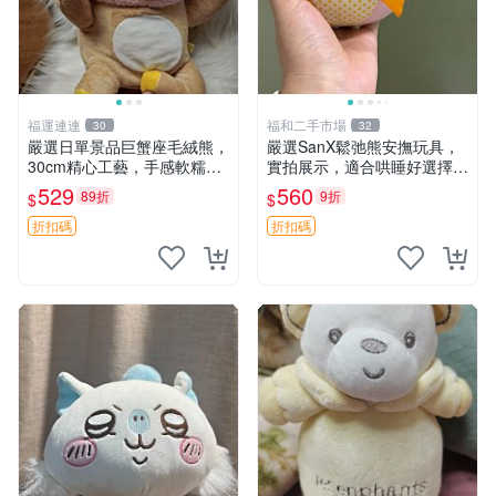
福運連連
福和二手市場
30
32
嚴選日單景品巨蟹座毛絨熊，
嚴選SanX鬆弛熊安撫玩具，
30cm精心工藝，手感軟糯推
實拍展示，適合哄睡好選擇
薦收藏送人 巨蟹座 毛絨玩具
電腦玩具 安撫用品
529
560
89折
9折
$
$
精緻做工
折扣碼
折扣碼