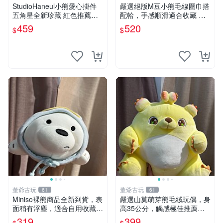
StudioHaneul小熊愛心掛件
嚴選絕版M豆小熊毛線圍巾搭
五角星全新珍藏 紅色推薦收
配帢，手感順滑適合收藏 絕
藏 玩具掛飾 掛件 新品
版M豆小熊、圍巾、毛線帢
459
520
$
$
經典好搭
董爺古玩
董爺古玩
61
61
Miniso裸熊商品全新到貨，表
嚴選山莫萌芽熊毛絨玩偶，身
面稍有浮塵，適合自用收藏嚴
高35公分，觸感極佳推薦收
選款。 裸熊 商品 裸熊玩偶
藏 萌芽熊 毛絨玩偶 串珠玩偶
319
399