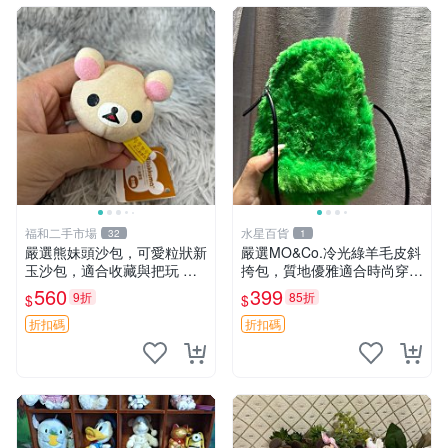
福和二手市場
水星百貨
32
1
嚴選熊妹頭沙包，可愛粒狀新
嚴選MO&Co.冷光綠羊毛皮斜
玉沙包，適合收藏與把玩 熊
挎包，質地優雅適合時尚穿搭
妹 沙包 玉石
冷光綠 皮包 斜挎包
560
399
9折
85折
$
$
折扣碼
折扣碼