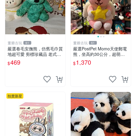
董爺古玩
董爺古玩
61
61
嚴選卷毛安撫熊，仿舊毛巾質
嚴選PostPet Momo天使郵電
地超可愛 剪標珍藏品 老式毛
熊，坐高約30公分，超萌可
巾質地 安撫熊 款式
愛收藏首選 天使郵電熊 Mom
469
1,370
$
$
o熊 玩具
拍賣新星