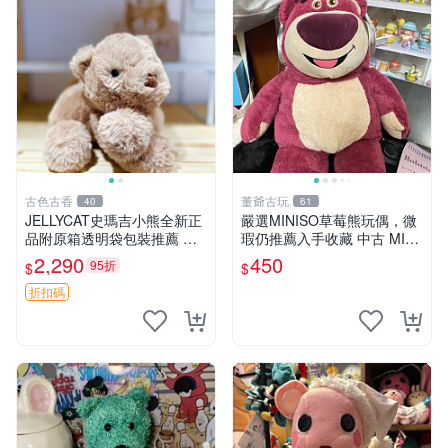
古色古香
董爺古玩
40
61
JELLYCAT史瑪吉小熊全新正
嚴選MINISO草莓熊玩偶，微
品附原箱透明袋包裝推薦 透
瑕仍推薦入手收藏 中古 MINI
明袋 包裝盒 史瑪吉小熊
SO 草莓熊 玩具 收藏
2,290
450
95折
$
$
折扣碼