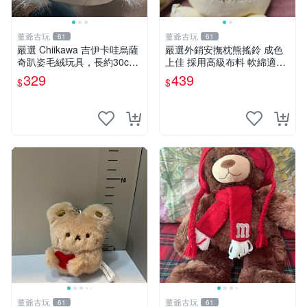
董爺古玩
董爺古玩
61
61
嚴選 Chiikawa 吉伊卡哇烏薩
嚴選外銷安撫枕熊搖鈴 成色
奇趴姿毛絨玩具，長約30c
上佳 採用高級布料 軟綿適合
m，質地超軟適合收藏 烏薩
收藏 安心選購 安撫枕 熊玩具
329
439
$
$
奇 Chiikawa 毛絨 超軟
搖鈴
董爺古玩
董爺古玩
61
61