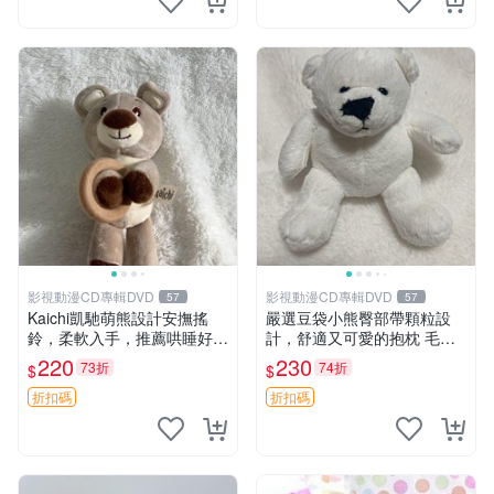
影視動漫CD專輯DVD
影視動漫CD專輯DVD
57
57
Kaichi凱馳萌熊設計安撫搖
嚴選豆袋小熊臀部帶顆粒設
鈴，柔軟入手，推薦哄睡好選
計，舒適又可愛的抱枕 毛絨
擇 熊公仔 安撫玩具 喂食環
抱枕、臀部按摩、坐墊
220
230
73折
74折
$
$
折扣碼
折扣碼