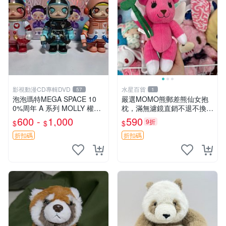
影視動漫CD專輯DVD
水星百貨
57
1
泡泡瑪特MEGA SPACE 10
嚴選MOMO熊郵差熊仙女抱
0%周年 A 系列 MOLLY 權威
枕，滿無濾鏡直銷不退不換
隱藏款 嚴選薄荷巧克力色 80
經典造型可愛必備 紅薯啵啵
600 -
1,000
590
9折
$
$
$
年代風味 權威推薦 合適收藏
間抱枕 抱枕 時尚
折扣碼
折扣碼