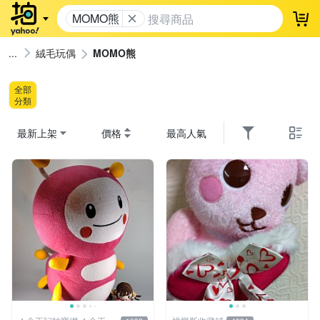
MOMO熊
登
絨毛玩偶
MOMO熊
全部
分類
最新上架
價格
最高人氣