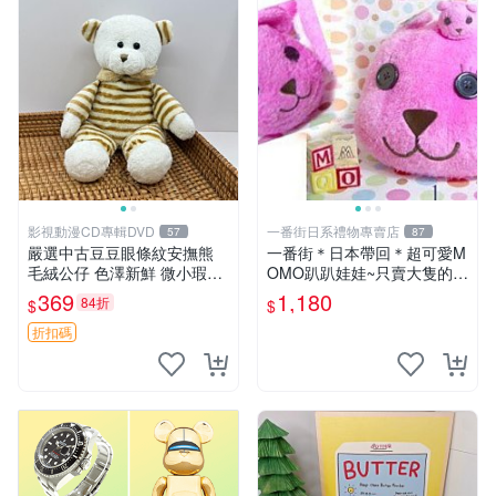
影視動漫CD專輯DVD
一番街日系禮物專賣店
57
87
嚴選中古豆豆眼條紋安撫熊
一番街＊日本帶回＊超可愛M
毛絨公仔 色澤新鮮 微小瑕疵
OMO趴趴娃娃~只賣大隻的1
可收藏 中古 安撫熊 條紋公仔
號~單隻價～生日禮物
369
1,180
84折
$
$
折扣碼