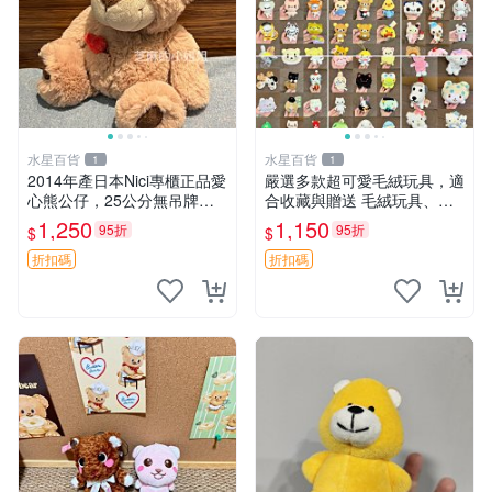
水星百貨
水星百貨
1
1
2014年產日本Nici專櫃正品愛
嚴選多款超可愛毛絨玩具，適
心熊公仔，25公分無吊牌全
合收藏與贈送 毛絨玩具、抱
新 愛心熊 公仔 熊抱玩偶
枕、公仔
1,250
1,150
95折
95折
$
$
折扣碼
折扣碼