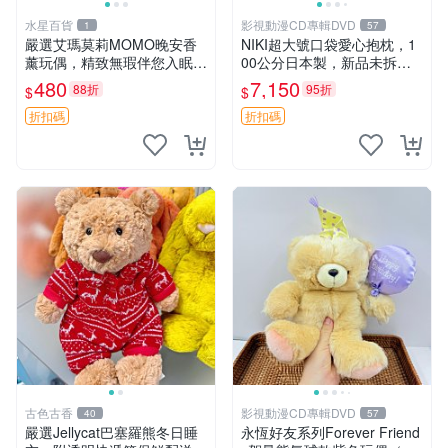
水星百貨
影視動漫CD專輯DVD
1
57
嚴選艾瑪莫莉MOMO晚安香
NIKI超大號口袋愛心抱枕，1
薰玩偶，精致無瑕伴您入眠
00公分日本製，新品未拆封
晚安精靈 香薰玩具 玩偶收藏
胖嘟嘟收藏推薦 愛心抱枕 日
480
7,150
88折
95折
$
$
本 抱枕
折扣碼
折扣碼
古色古香
影視動漫CD專輯DVD
40
57
嚴選Jellycat巴塞羅熊冬日睡
永恆好友系列Forever Friend