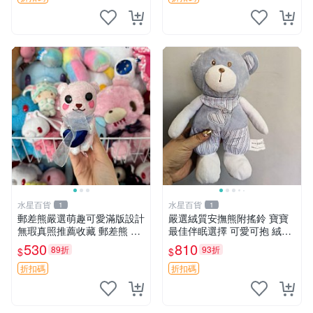
水星百貨
水星百貨
1
1
郵差熊嚴選萌趣可愛滿版設計
嚴選絨質安撫熊附搖鈴 寶寶
無瑕真照推薦收藏 郵差熊 熊
最佳伴眠選擇 可愛可抱 絨毛
抱枕 紅薯啵啵間
玩具 安撫熊 嬰兒用
530
810
89折
93折
$
$
折扣碼
折扣碼