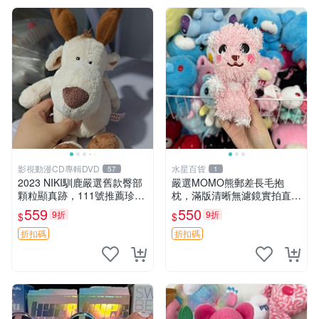
影視動漫CD專輯DVD
水星百貨
57
1
2023 NIKI馴鹿嚴選舊款臀部
嚴選MOMO熊郵差長毛抱
顆粒顯真跡，111號推薦珍藏
枕，滿版清晰無濾鏡實拍直
品 馴鹿 舊款 尾巴顆粒
銷。每周新品到貨，不容錯
559
550
9折
9折
$
$
過！ 郵差熊 長毛 抱枕
折扣碼
折扣碼