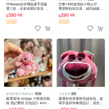
Chiikawa吉伊飛鼠護手霜厳
巴黎1985波浪紋小熊公仔，
選三款，全新未開封直送 飛
臀部附粒狀豆袋，絨毛細膩臉
鼠 護手霜 吉伊三款 新貨
部可愛，中古嚴選推薦 小熊
580
290
9折
8折
$
$
公仔 豆袋
折扣碼
折扣碼
影視動漫CD專輯DVD
水星百貨
57
1
嚴選海淘 vintage 小熊迷你抱
嚴選粉色草莓熊毛絨包包，超
枕 憶記臀部 豆包設計 4cm
萌手提斜挎兩用設計，成色上
高 推薦收藏 迷你豆包小熊、
佳容量大 粉紅草莓 毛絨包 超