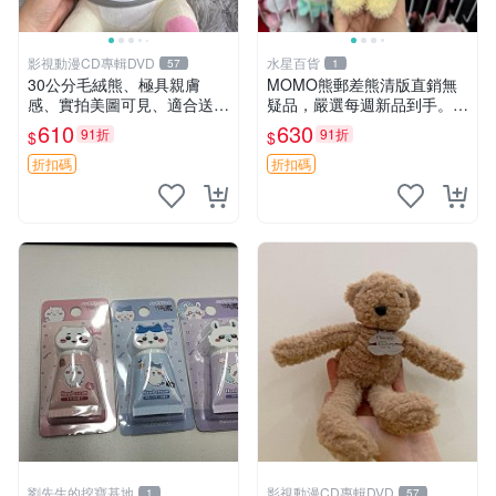
影視動漫CD專輯DVD
水星百貨
57
1
30公分毛絨熊、極具親膚
MOMO熊郵差熊清版直銷無
感、實拍美圖可見、適合送禮
疑品，嚴選每週新品到手。紅
收藏 毛絨熊 送禮 熊抱
薯啵啵鮮果間 郵差熊 清版 紅
610
630
91折
91折
$
$
薯啵啵間
折扣碼
折扣碼
劉先生的挖寶基地
影視動漫CD專輯DVD
1
57