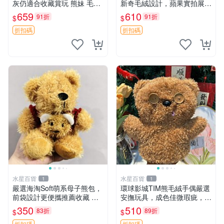
灰仍適合收藏賞玩 熊妹 毛絨
新奇毛絨設計，蘋果實拍展
玩具 浮雕熊
示，成色極佳 晚安香薰 馮娃
659
610
91折
91折
$
$
娃 毛絨玩偶
折扣碼
折扣碼
水星百貨
水星百貨
1
1
嚴選海淘Soft萌系母子熊包，
環球影城TIM熊毛絨手偶嚴選
前袋設計更便攜推薦收藏 母
安撫玩具，成色佳微瑕疵，贈
子熊 軟綿綿 包包
小禮物超值優惠 TIM熊 毛絨
350
510
83折
89折
$
$
手偶 安撫 toy 嚴選
折扣碼
折扣碼