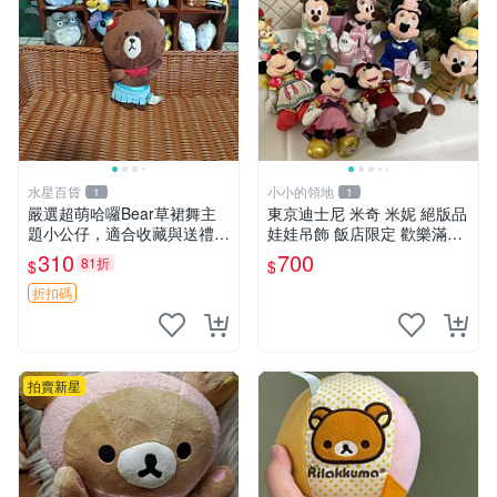
水星百貨
小小的領地
1
1
嚴選超萌哈囉Bear草裙舞主
東京迪士尼 米奇 米妮 絕版品
題小公仔，適合收藏與送禮 1
娃娃吊飾 飯店限定 歡樂滿人
00 克 哈囉Bear 草裙舞
間 復活節
310
700
81折
$
$
折扣碼
拍賣新星