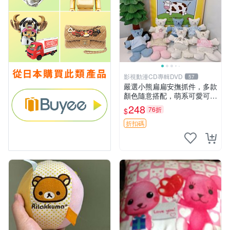
影視動漫CD專輯DVD
57
嚴選小熊扁扁安撫抓件，多款
顏色隨意搭配，萌系可愛可改
掛件 小熊安撫抓件 憶記 抓繩
248
76折
$
孩童掛件
折扣碼