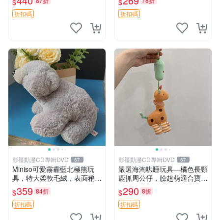
440
269
87折
78折
$
$
高臀部、豆袋抱枕
大容量
折扣碼
折扣碼
影視動漫CD專輯DVD
影視動漫CD專輯DVD
57
57
Miniso可愛霧霾藍北極熊玩
嚴選海淘哄睡玩具—橘色長頸
具，特大柔軟毛絨，表面稍有
鹿抓周公仔，臉超萌適合寶寶
使用痕跡，適合居家擺放 23
陪伴，中古略有使用痕跡 橘
359
290
84折
8折
$
$
CM 毛絨玩具 北極熊 魯班熊
色 長頸鹿 抓周
折扣碼
折扣碼