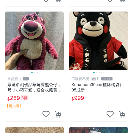
水星百貨
不議價不另拍圖片
1
1114
嚴選名創優品草莓香熊公仔，
Kunamom30cm(櫃床橘袋）
尺寸小巧可愛，適合收藏賞玩
95成新
30cm 玩具 公仔 草莓熊
289
999
8折
$
$
折扣碼