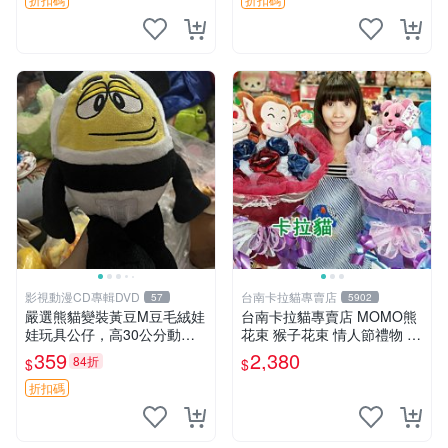
影視動漫CD專輯DVD
台南卡拉貓專賣店
57
5902
嚴選熊貓變裝黃豆M豆毛絨娃
台南卡拉貓專賣店 MOMO熊
娃玩具公仔，高30公分動漫
花束 猴子花束 情人節禮物 二
周邊 熊貓 變裝 公仔
選一 可繡字 可今天寄明天到
359
2,380
84折
$
$
折扣碼