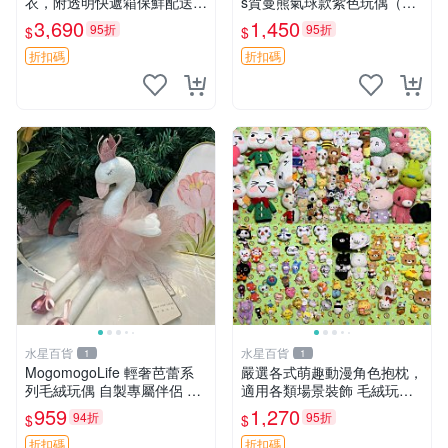
衣，附透明快遞箱保鮮配送，
s賀曼熊氣球款紫色玩偶（鼻
童趣可愛可收藏 巴塞羅熊 睡
子稍有磨損） 中古玩具 氣球
3,690
1,450
95折
95折
$
$
衣 透明袋
熊 玩偶
折扣碼
折扣碼
水星百貨
水星百貨
1
1
MogomogoLife 輕奢芭蕾系
嚴選各式萌趣動漫角色抱枕，
列毛絨玩偶 自製專屬伴侶 帶
適用各類場景裝飾 毛絨玩
標牌全新成色 芭蕾系列 毛絨
具、卡通抱枕、趣味玩偶
959
1,270
94折
95折
$
$
玩偶 安撫玩具 新款上架
折扣碼
折扣碼