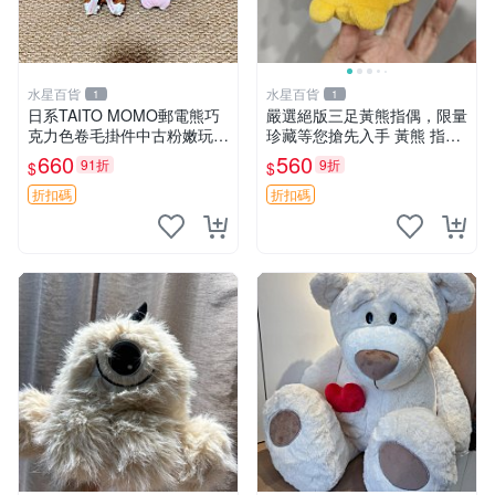
水星百貨
水星百貨
1
1
日系TAITO MOMO郵電熊巧
嚴選絕版三足黃熊指偶，限量
克力色卷毛掛件中古粉嫩玩偶
珍藏等您搶先入手 黃熊 指偶
微瑕推薦 postpet momo 郵
珍藏品
660
560
91折
9折
$
$
電熊 中古玩偶
折扣碼
折扣碼