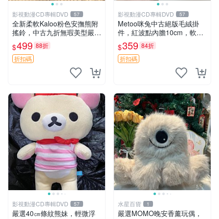
影視動漫CD專輯DVD
影視動漫CD專輯DVD
57
57
全新柔軟Kaloo粉色安撫熊附
Metoo咪兔中古絕版毛絨掛
搖鈴，中古九折無瑕美型嚴選
件，紅波點內膽10cm，軟糯
收藏 粉色 安撫 玩具
宜贈送收藏 咪熊 毛絨 掛件
499
359
88折
84折
$
$
折扣碼
折扣碼
影視動漫CD專輯DVD
水星百貨
57
1
嚴選40㎝條紋熊妹，輕微浮
嚴選MOMO晚安香薰玩偶，