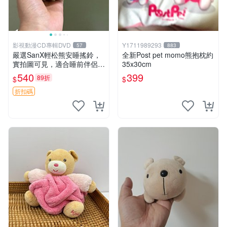
影視動漫CD專輯DVD
Y1711989293
57
883
嚴選SanX輕松熊安睡搖鈴，
全新Post pet momo熊抱枕約
實拍圖可見，適合睡前伴侶，
35x30cm
Picks安撫好物 0325 懸吊 電
540
399
89折
$
$
腦
折扣碼