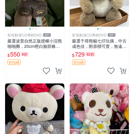
影視動漫CD專輯DVD
影視動漫CD專輯DVD
57
57
嚴選波普自然正版授權小浣熊
嚴選千尋熊貓七仔玩偶，中古
啪啪圈，20cm橙白臉部條紋
成色佳，附原標可賣，無遠方
清晰，毛絨超萌贈品推薦。
一手送第二天即達 中古玩偶
550
729
9折
92折
$
$
小浣熊 波普 圈環
熊貓七仔 千尋
折扣碼
折扣碼