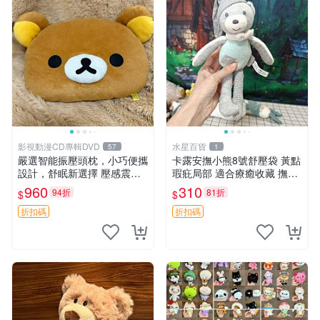
影視動漫CD專輯DVD
水星百貨
57
1
嚴選智能振壓頭枕，小巧便攜
卡露安撫小熊8號舒壓袋 黃點
設計，舒眠新選擇 壓感震動
瑕疪局部 適合療癒收藏 撫慰
頭枕 確切尺寸 小巧便攜
身心 美肌養護 放鬆好物
960
310
94折
81折
$
$
折扣碼
折扣碼