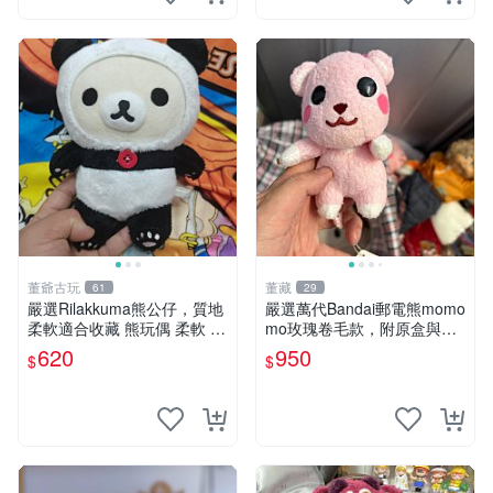
董爺古玩
董藏
61
29
嚴選Rilakkuma熊公仔，質地
嚴選萬代Bandai郵電熊momo
柔軟適合收藏 熊玩偶 柔軟 公
mo玫瑰卷毛款，附原盒與吊
仔 收藏
牌，粉嫩可愛入手即柔軟～
620
950
$
$
玫瑰卷毛 郵電熊 正品