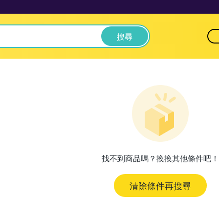
搜尋
找不到商品嗎？換換其他條件吧！
清除條件再搜尋