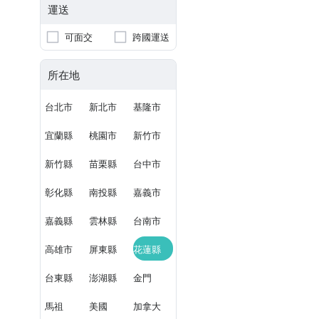
運送
可面交
跨國運送
所在地
台北市
新北市
基隆市
宜蘭縣
桃園市
新竹市
新竹縣
苗栗縣
台中市
彰化縣
南投縣
嘉義市
嘉義縣
雲林縣
台南市
高雄市
屏東縣
花蓮縣
台東縣
澎湖縣
金門
馬祖
美國
加拿大