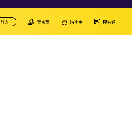
登入
賣東西
購物車
即時通