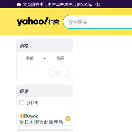
首頁
購物中心
中古車
帳務中心
信箱
App下載
Yahoo拍賣
價格
-
確定
優惠
折扣碼