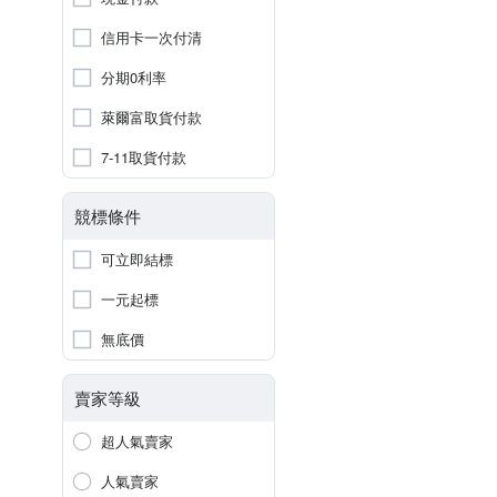
信用卡一次付清
分期0利率
萊爾富取貨付款
7-11取貨付款
競標條件
可立即結標
一元起標
無底價
賣家等級
超人氣賣家
人氣賣家