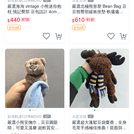
影視動漫CD專輯DVD
水星百貨
57
1
嚴選海淘 vintage 小熊迷你抱
嚴選北極熊形塑 Bean Bag 豆
枕 憶記臀部 豆包設計 4cm
豆熊臀部緩衝坐墊 軟癟癟舒
高 推薦收藏 迷你豆包小熊、
壓設計 保暖又實用 適合久坐
440
610
87折
91折
$
$
高臀部、豆袋抱枕
放松 推薦居家使用 RUSS系
列 豆豆熊屁屁坐墊 3D顆粒結
折扣碼
折扣碼
構
影視動漫CD專輯DVD
水星百貨
57
1
嚴選小熊安撫巾，豆豆圓眼
嚴選超大蓬鬆豆袋麋鹿，全身
睛，可愛又溫馨 超軟質安撫
毛茸手感極佳推薦！屁股與四
巾，豆豆設計，哄睡好幫手
肢填充均勻，適合收藏與孩童