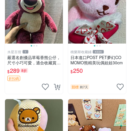
水星百貨
桃樂斯收藏鋪
1
4334
嚴選名創優品草莓香熊公仔，
日本進口POST PET夢幻CO
尺寸小巧可愛，適合收藏賞玩
MOMO熊精美玩偶娃娃30cm
30cm 玩具 公仔 草莓熊
289
250
8折
$
$
折扣碼
競標
剩7天