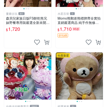
董爺古玩
水星百貨
61
1
森貝兒家族日版FS餅乾熊兄
Momo熊郵差熊標牌齊全實拍
妹野餐專用裝嚴選全新未開
直銷嚴選商品 純手作無修圖
封，包含兩組大童款紙盒裝，
可收藏 郵差熊 Momo熊 標牌
1,720
1,710
95折
$
$
適合收藏與分享。 餅乾熊兄
商品
妹、野餐、收藏
折扣碼
拍賣新星
台南卡拉貓專賣店
福運連連
5902
31