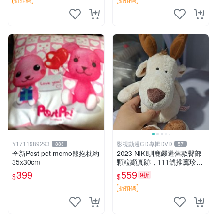
Y1711989293
影視動漫CD專輯DVD
883
57
全新Post pet momo熊抱枕約
2023 NIKI馴鹿嚴選舊款臀部
35x30cm
顆粒顯真跡，111號推薦珍藏
品 馴鹿 舊款 尾巴顆粒
399
559
9折
$
$
折扣碼