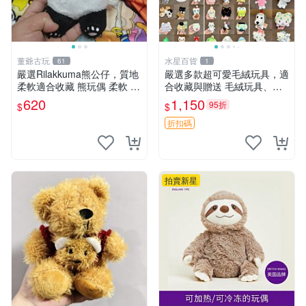
董爺古玩
水星百貨
61
1
嚴選Rilakkuma熊公仔，質地
嚴選多款超可愛毛絨玩具，適
柔軟適合收藏 熊玩偶 柔軟 公
合收藏與贈送 毛絨玩具、抱
仔 收藏
枕、公仔
620
1,150
95折
$
$
折扣碼
拍賣新星