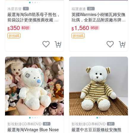
水星百貨
福運連連
1
31
嚴選海淘Soft萌系母子熊包，
英國Warmies小樹懶瓦姆安撫
前袋設計更便攜推薦收藏 母
玩偶，全新正品附原廠吊牌與
子熊 軟綿綿 包包
防塵袋，內藏薰衣草可加熱，
350
1,560
83折
95折
$
$
適合各個年齡層，冷暖兩用享
受抱抱樂趣，不容錯過嚴選好
折扣碼
折扣碼
物 溫暖 冷感
影視動漫CD專輯DVD
影視動漫CD專輯DVD
57
57
嚴選海淘Vintage Blue Nose
嚴選中古豆豆眼條紋安撫熊