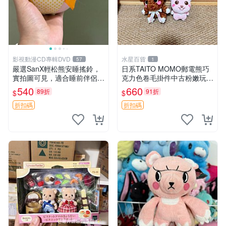
影視動漫CD專輯DVD
水星百貨
57
1
嚴選SanX輕松熊安睡搖鈴，
日系TAITO MOMO郵電熊巧
實拍圖可見，適合睡前伴侶，
克力色卷毛掛件中古粉嫩玩偶
Picks安撫好物 0325 懸吊 電
微瑕推薦 postpet momo 郵
540
660
89折
91折
$
$
腦
電熊 中古玩偶
折扣碼
折扣碼