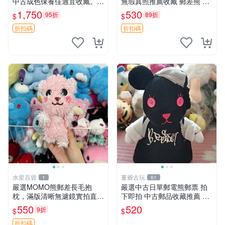
中古成色保養佳適宜收藏。無
無瑕真照推薦收藏 郵差熊 熊
盒子但品質完好，快速出貨。
抱枕 紅薯啵啵間
1,750
530
95折
89折
$
$
建議入手！ 中古 玩偶 滬漫
折扣碼
折扣碼
水星百貨
董爺古玩
1
61
嚴選MOMO熊郵差長毛抱
嚴選中古日單郵電熊郵票 拍
枕，滿版清晰無濾鏡實拍直
下即拍 中古郵品收藏推薦 郵
銷。每周新品到貨，不容錯
票 郵電熊 日本
550
520
9折
$
$
過！ 郵差熊 長毛 抱枕
折扣碼