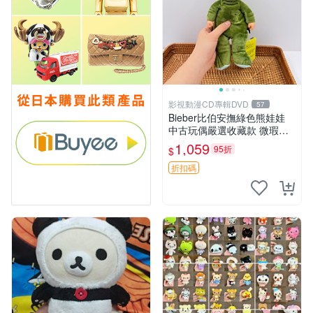
影視動漫CD專輯DVD
57
Bieber比伯安撫綠色熊娃娃
中古玩偶嚴選收藏款 微瑕輕
度使用 Bieber綠熊娃娃 中古
1,059
95折
$
玩偶 微瑕
折扣碼