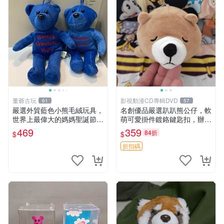
董爺古玩
影視動漫CD專輯DVD
61
57
嚴選外貿藍色小熊毛絨玩具，
名創優品嚴選趴趴熊公仔，軟
世界上最偉大的媽媽聖誕節推
萌可愛掛件鍍鉻鍵匙扣，辦公
薦禮物 五角星 兒童玩具 母親
放松好選擇 趴趴熊 鍍鉻鍵匙
469
359
84折
$
$
節
扣 萬用掛件
折扣碼