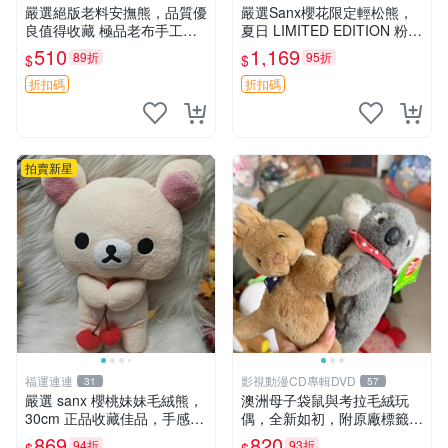
嚴選絕版老料安撫熊，品質優
嚴選Sanx櫻花限定輕松熊，
良值得收藏 極品老布手工安
夏日 LIMITED EDITION 粉色
撫搖鈴玩具，適合哄睡寶貝
毛絨熊，背有拉鏈設計，肚內
510
1,169
89折
95折
$
$
超柔老料搖鈴熊，專為孩子設
填充豆袋，精致工藝呈現，狀
計的安心伴護 推薦絕版老布
態如新，適合收藏與送人 櫻
折扣碼
折扣碼
製工藝搖鈴熊，可當作童
花、
拍賣新星
福運連連
影視動漫CD專輯DVD
31
57
嚴選 sanx 櫻桃妹妹毛絨熊，
澳洲母子袋鼠與考拉毛絨玩
30cm 正品收藏佳品，手感極
偶，全新如初，附原廠標籤，
軟，適合贈送與收藏 櫻桃妹
手感極軟，適合贈送親朋好
869
820
94折
93折