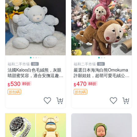
福和二手市場
福和二手市場
33
33
法國Kaloo白色毛絨熊，灰眼
嚴選日本海淘白熊Omokuma
睛甜蜜笑容，適合安撫逗趣可
許願娃娃，超萌可愛毛絨公仔
愛，柔軟面料手感佳。14 白
推薦收藏 白熊 Omokuma 毛
530
470
89折
88折
$
$
色安撫熊 毛絨玩具 寶寶逗樂
絨玩具 偽裝娃娃 玩具擺飾
具
折扣碼
折扣碼