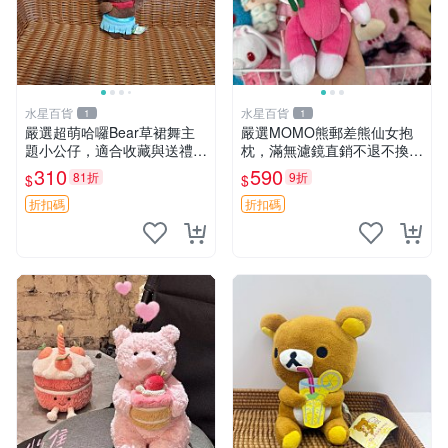
水星百貨
水星百貨
1
1
嚴選超萌哈囉Bear草裙舞主
嚴選MOMO熊郵差熊仙女抱
題小公仔，適合收藏與送禮 1
枕，滿無濾鏡直銷不退不換
00 克 哈囉Bear 草裙舞
經典造型可愛必備 紅薯啵啵
310
590
81折
9折
$
$
間抱枕 抱枕 時尚
折扣碼
折扣碼