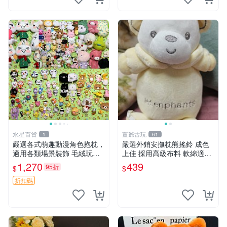
水星百貨
董爺古玩
1
61
嚴選各式萌趣動漫角色抱枕，
嚴選外銷安撫枕熊搖鈴 成色
適用各類場景裝飾 毛絨玩
上佳 採用高級布料 軟綿適合
具、卡通抱枕、趣味玩偶
收藏 安心選購 安撫枕 熊玩具
1,270
439
95折
$
$
搖鈴
折扣碼