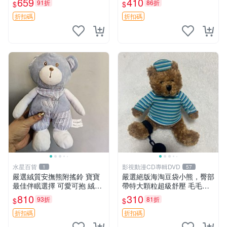
659
410
91折
86折
$
$
約克豆豆眼安撫巾 數碼豆豆
共賞。 麋鹿 豆袋 毛茸玩具
眼
折扣碼
折扣碼
水星百貨
影視動漫CD專輯DVD
1
57
嚴選絨質安撫熊附搖鈴 寶寶
嚴選絕版海淘豆袋小熊，臀部
最佳伴眠選擇 可愛可抱 絨毛
帶特大顆粒超級舒壓 毛毛摸
玩具 安撫熊 嬰兒用
起來格外順滑適合收藏 100%
810
310
93折
81折
$
$
棉質 豆袋枕 豆袋、抱枕、小
熊
折扣碼
折扣碼