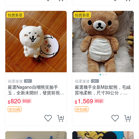
拍賣新星
拍賣新星
福運連連
福運連連
31
31
嚴選Nagano自嘲熊笑臉手
嚴選幾乎全新M款鬆熊，毛絨
玉，全新未開封，發貨前視頻
質地柔軟，尺寸30公分，做
確認，海南 廣西 貴州 嚴選N
工精緻可愛，適合收藏或贈送
820
1,569
93折
95折
$
$
agano自嘲熊笑臉手玉，全新
親友。中古使用痕跡，手感依
未開封，發貨前視頻確認，四
然優良。 鬆熊 嬰熊 毛玩偶
折扣碼
折扣碼
川 重慶 內