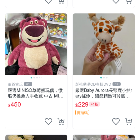
董爺古玩
影視動漫CD專輯DVD
61
57
嚴選MINISO草莓熊玩偶，微
嚴選Baby Aurora長頸鹿小抓r
瑕仍推薦入手收藏 中古 MINI
ary搖鈴，細節精緻可聆聽清
SO 草莓熊 玩具 收藏
脆鈴音 軟萌可愛 定制紀念 金
450
229
74折
$
$
屬搖鈴 新手媽咪推薦 長頸鹿
抓rary 搖鈴
折扣碼