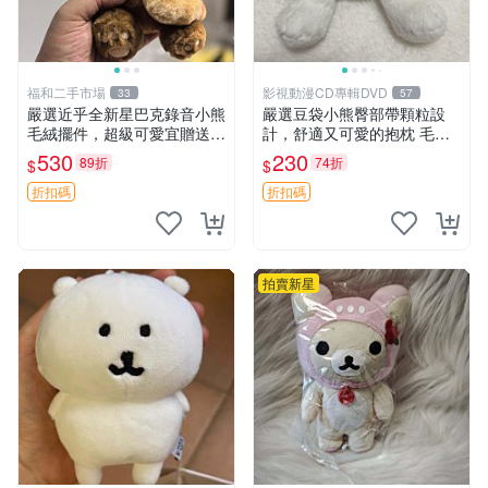
福和二手市場
影視動漫CD專輯DVD
33
57
嚴選近乎全新星巴克錄音小熊
嚴選豆袋小熊臀部帶顆粒設
毛絨擺件，超級可愛宜贈送掛
計，舒適又可愛的抱枕 毛絨
飾 錄音小熊 毛絨擺件 贈品
抱枕、臀部按摩、坐墊
530
230
89折
74折
$
$
折扣碼
折扣碼
拍賣新星