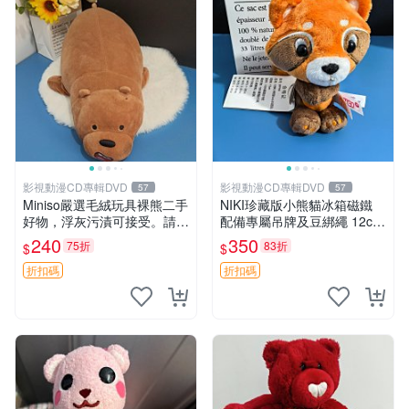
影視動漫CD專輯DVD
影視動漫CD專輯DVD
57
57
Miniso嚴選毛絨玩具裸熊二手
NIKI珍藏版小熊貓冰箱磁鐵
好物，浮灰污漬可接受。請詳
配備專屬吊牌及豆綁繩 12cm
閱照片再下單，售出不退不
廢品嚴選 好評推薦 小熊貓冰
240
350
75折
83折
$
$
換。全新品相收藏推薦。 裸
箱貼 磁鐵掛件 冰箱飾品
熊 毛絨玩具 收藏
折扣碼
折扣碼