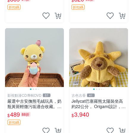
$
$
妹、sanx、毛絨熊
友。袋鼠與考拉正版，精緻尺
寸，適合作為收藏或家飾擺
折扣碼
折扣碼
設，增添暖意。 母子、袋
鼠、
影視動漫CD專輯DVD
古色古香
57
41
嚴選中古安撫熊毛絨玩具，奶
Jellycat巴塞羅熊太陽裝坐高
瓶黃斑輕微污垢適合收藏。默
約22公分， Origami設計，來
認兩日發貨，全國快遞隨機派
自越南。嚴選 Recommendat
489
3,940
88折
$
$
送。 成色如圖可放心購買，
ion！巴塞羅、 Origami熊、J
輕微瑕疵和臟污不影響使用。
elly
折扣碼
安撫熊 中古玩偶 毛