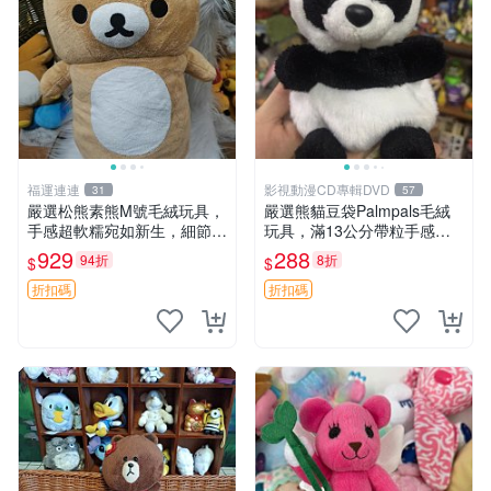
福運連連
影視動漫CD專輯DVD
31
57
嚴選松熊素熊M號毛絨玩具，
嚴選熊貓豆袋Palmpals毛絨
手感超軟糯宛如新生，細節精
玩具，滿13公分帶粒手感極
緻完美無瑕，推薦送禮或珍
佳，電影主題周邊推薦 熊貓
929
288
94折
8折
$
$
藏，中古狀態保養得宜。 松
Palmpals 毛絨玩具 豆袋 劇場
熊 素熊 毛絨doll
版周邊
折扣碼
折扣碼