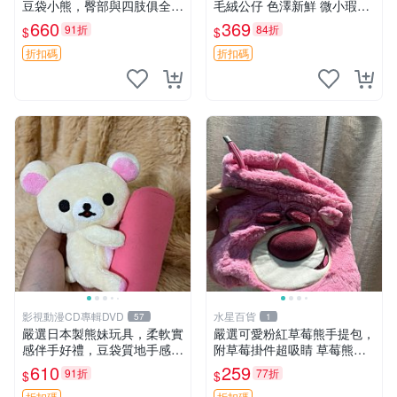
豆袋小熊，臀部與四肢俱全，
毛絨公仔 色澤新鮮 微小瑕疵
坐高11公分，附原盒與吊牌
可收藏 中古 安撫熊 條紋公仔
660
369
91折
84折
$
$
收藏。藍鼻子小熊，值得擁有
玩具 憶熊
折扣碼
折扣碼
影視動漫CD專輯DVD
水星百貨
57
1
嚴選日本製熊妹玩具，柔軟實
嚴選可愛粉紅草莓熊手提包，
感伴手好禮，豆袋質地手感
附草莓掛件超吸睛 草莓熊手
佳，抱枕小熊 recom 推薦 白
提包 草莓掛件 可愛portunes
610
259
91折
77折
$
$
色豆袋 玩具
e
折扣碼
折扣碼