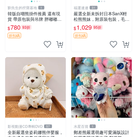
劉先生的挖寶基地
福運連連
1
31
韓版自嘲熊掛件推薦 還有現
嚴選全新未拆封日本SanX輕
貨 帶原包裝與吊牌 胖嘟嘟超
松熊熊妹，附原裝包裝，毛絨
可愛 毛絨手感佳 小熊掛件 自
質地極佳，細膩可愛，推薦收
780
1,029
93折
95折
$
$
嘲抱枕 小熊抱枕
藏兼送禮，適合女性好友或家
人，限量釋出。鬆熊、熊玩
折扣碼
折扣碼
偶、收藏品
影視動漫CD專輯DVD
水星百貨
57
1
全新嚴選坐姿莉娜熊伴嬰服，
郵差熊嚴選萌趣可愛滿版設計