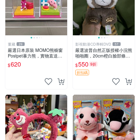
董藏
影視動漫CD專輯DVD
29
57
嚴選日本原裝 MOMO熊櫥窗
嚴選波普自然正版授權小浣熊
Postpet暴力熊，實物直送新
啪啪圈，20cm橙白臉部條紋
臺灣。MOMO熊 暴力熊 熊貓
清晰，毛絨超萌贈品推薦。
620
550
9折
$
$
櫥窗
小浣熊 波普 圈環
折扣碼