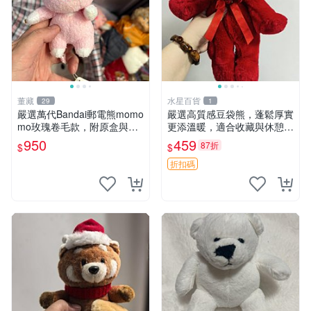
董藏
水星百貨
29
1
嚴選萬代Bandai郵電熊momo
嚴選高質感豆袋熊，蓬鬆厚實
mo玫瑰卷毛款，附原盒與吊
更添溫暖，適合收藏與休憩。
牌，粉嫩可愛入手即柔軟～
前胸填充飽滿，背部亦具優雅
950
459
87折
$
$
玫瑰卷毛 郵電熊 正品
設計。 豆袋熊 保暖 溫柔 蓬
松
折扣碼