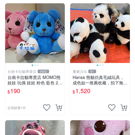
台南卡拉貓專賣店
董爺古玩
5902
61
台南卡拉貓專賣店 MOMO熊
Hansa 熊貓仿真毛絨玩具，
娃娃 玩偶 娃娃 粉色 藍色 2色
成色如一推薦收藏，拍下無疑
分售
心 熊貓 毛絨玩具 收藏
190
1,520
$
$
近期銷量1件