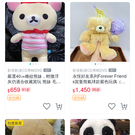
影視動漫CD專輯DVD
影視動漫CD專輯DVD
57
57
嚴選40㎝條紋熊妹，輕微浮
永恆好友系列Forever Friend
灰仍適合收藏賞玩 熊妹 毛絨
s賀曼熊氣球款紫色玩偶（鼻
玩具 浮雕熊
子稍有磨損） 中古玩具 氣球
659
1,450
91折
95折
$
$
熊 玩偶
折扣碼
折扣碼
拍賣新星