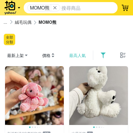
MOMO熊
登
絨毛玩偶
MOMO熊
全部
分類
最新上架
價格
最高人氣