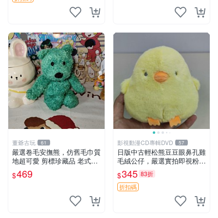
董爺古玩
影視動漫CD專輯DVD
61
57
嚴選卷毛安撫熊，仿舊毛巾質
日版中古輕松熊豆豆眼鼻孔雞
地超可愛 剪標珍藏品 老式毛
毛絨公仔，嚴選實拍即視粉絲
巾質地 安撫熊 款式
必買 公仔紙箱氣泡膜精心包
469
345
83折
$
$
裝快速發貨 輕松熊 公仔 雞毛
絨
折扣碼