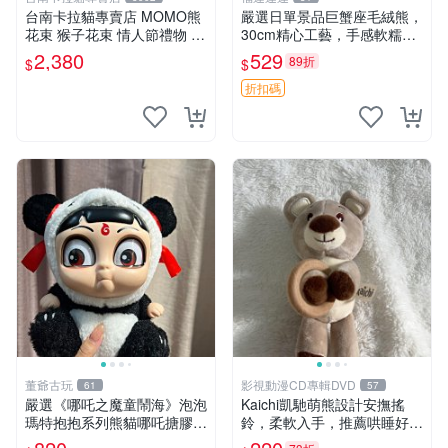
台南卡拉貓專賣店 MOMO熊
嚴選日單景品巨蟹座毛絨熊，
花束 猴子花束 情人節禮物 二
30cm精心工藝，手感軟糯推
選一 可繡字 可今天寄明天到
薦收藏送人 巨蟹座 毛絨玩具
2,380
529
89折
$
$
精緻做工
折扣碼
董爺古玩
影視動漫CD專輯DVD
61
57
嚴選《哪吒之魔童鬧海》泡泡
Kaichi凱馳萌熊設計安撫搖
瑪特抱抱系列熊貓哪吒搪膠臉
鈴，柔軟入手，推薦哄睡好選
毛絨， STATE：如圖顯示 哪
擇 熊公仔 安撫玩具 喂食環