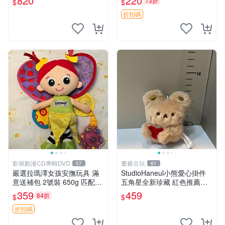
820
220
73折
$
$
吒 毛絨公仔 泡泡瑪特
折扣碼
影視動漫CD專輯DVD
董爺古玩
57
61
嚴選拉瑪澤女孩安撫玩具 滿
StudioHaneul小熊愛心掛件
意送補包 2號裝 650g 匹配嬰
五角星全新珍藏 紅色推薦收
幼童舒壓好伴侶 女孩專用 安
藏 玩具掛飾 掛件 新品
359
459
84折
$
$
心選擇 安撫玩偶 衝包 玩具
折扣碼