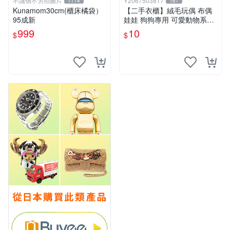
不議價不另拍圖片
Y2067503817
1114
167
Kunamom30cm(櫃床橘袋）
【二手衣櫃】絨毛玩偶 布偶
95成新
娃娃 狗狗專用 可愛動物系列
耐咬耐磨玩具 玩偶 粉紅熊寵
999
10
$
$
物玩具 1120929