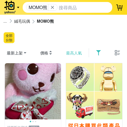
MOMO熊
登
絨毛玩偶
MOMO熊
全部
分類
最新上架
價格
最高人氣