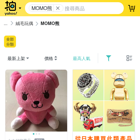
MOMO熊
登
絨毛玩偶
MOMO熊
全部
分類
最新上架
價格
最高人氣