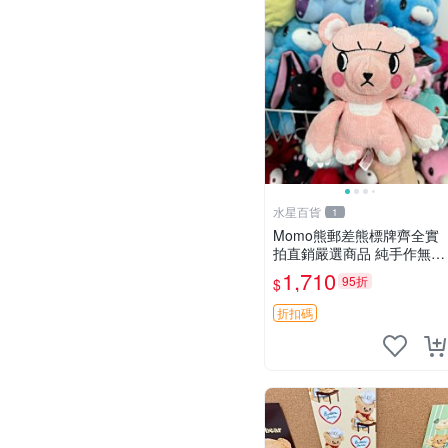
水星百貨
1
Momo熊郵差熊標牌齊全實
拍直銷嚴選商品 純手作無修
圖可收藏 郵差熊 Momo熊
1,710
95折
$
標牌 商品
折扣碼