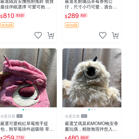
嚴選絨質安撫熊附搖鈴 寶寶
嚴選名創優品草莓香熊公
最佳伴眠選擇 可愛可抱 絨
仔，尺寸小巧可愛，適合收
毛玩具 安撫熊 嬰兒用
藏賞玩 30cm 玩具 公仔 草
810
289
93折
8折
$
$
莓熊
折扣碼
折扣碼
水星百貨
水星百貨
1
1
嚴選可愛粉紅草莓熊手提
嚴選艾瑪莫莉MOMO晚安香
包，附草莓掛件超吸睛 草莓
薰玩偶，精致無瑕伴您入眠
熊手提包 草莓掛件 可愛port
晚安精靈 香薰玩具 玩偶收
259
480
77折
88折
$
$