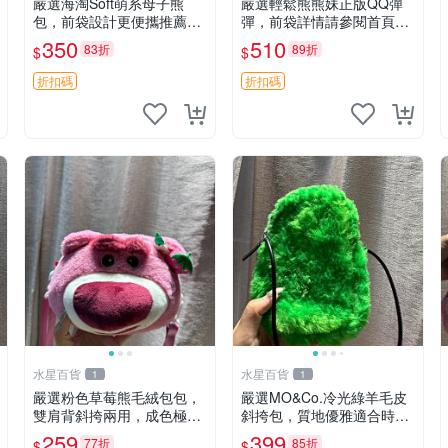
嚴選海淘Soft萌系母子熊
嚴選輕鬆熊熊妹正版QQ彈
包，前袋設計更便攜推薦收
彈，前袋詳情請參閱首頁置
藏 母子熊 軟綿綿 包包
頂說明適合收藏 QQ彈彈 正
350
510
83折
89折
$
$
版 熊熊妹
折扣碼
折扣碼
水星百貨
水星百貨
1
1
嚴選粉色草莓熊毛絨包包，
嚴選MO&Co.冷光綠羊毛皮
雙肩背斜挎兩用，成色極佳
斜挎包，質地優雅適合時尚
精準關鍵詞：草莓熊 包包
穿搭 冷光綠 皮包 斜挎包
259
399
77折
85折
$
$