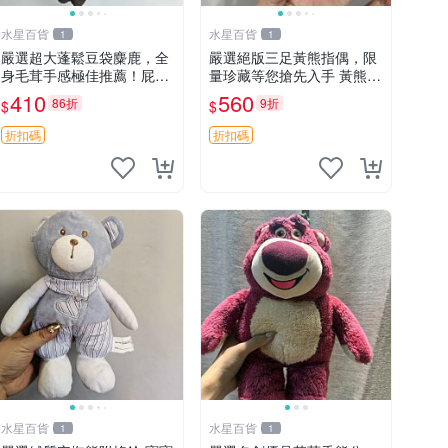
水星百貨
水星百貨
1
1
嚴選超大蓬鬆豆袋麋鹿，全
嚴選絕版三足黃熊指偶，限
身毛茸手感極佳推薦！屁股
量珍藏等您搶先入手 黃熊
與四肢填充均勻，適合收藏
指偶 珍藏品
410
560
86折
9折
$
$
與孩童共賞。 麋鹿 豆袋 毛
茸玩具
折扣碼
折扣碼
水星百貨
水星百貨
1
1