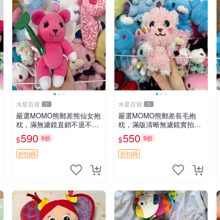
水星百貨
水星百貨
1
1
嚴選MOMO熊郵差熊仙女抱
嚴選MOMO熊郵差長毛抱
枕，滿無濾鏡直銷不退不換
枕，滿版清晰無濾鏡實拍直
經典造型可愛必備 紅薯啵啵
銷。每周新品到貨，不容錯
590
550
9折
9折
$
$
間抱枕 抱枕 時尚
過！ 郵差熊 長毛 抱枕
折扣碼
折扣碼