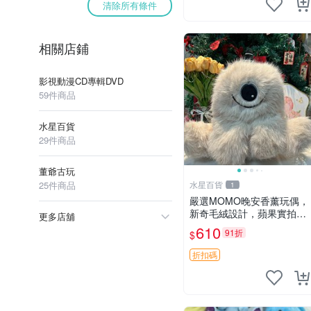
清除所有條件
相關店鋪
影視動漫CD專輯DVD
59件商品
水星百貨
29件商品
董爺古玩
25件商品
水星百貨
1
嚴選MOMO晚安香薰玩偶，
新奇毛絨設計，蘋果實拍展
更多店舖
示，成色極佳 晚安香薰 馮
610
91折
$
娃娃 毛絨玩偶
折扣碼