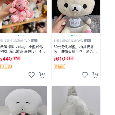
影視動漫CD專輯DVD
影視動漫CD專輯DVD
57
57
嚴選海淘 vintage 小熊迷你
30公分毛絨熊、極具親膚
抱枕 憶記臀部 豆包設計 4c
感、實拍美圖可見、適合送
m 高 推薦收藏 迷你豆包小
禮收藏 毛絨熊 送禮 熊抱
440
610
87折
91折
$
$
熊、高臀部、豆袋抱枕
折扣碼
折扣碼