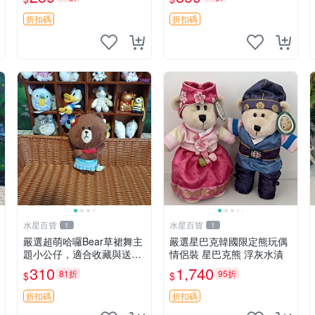
毛絨
折扣碼
折扣碼
水星百貨
水星百貨
1
1
嚴選超萌哈囉Bear草裙舞主
嚴選星巴克韓國限定熊玩偶
題小公仔，適合收藏與送禮
情侶裝 星巴克熊 浮灰水漬
100 克 哈囉Bear 草裙舞
310
1,740
81折
95折
$
$
折扣碼
折扣碼