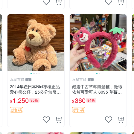
水星百貨
水星百貨
1
1
2014年產日本Nici專櫃正品
嚴選中古草莓熊髮箍，微瑕
愛心熊公仔，25公分無吊牌
依然可愛可人 6095 草莓熊
全新 愛心熊 公仔 熊抱玩偶
頭飾 中古髮圈 熊寶 寶寶 娃
1,250
360
95折
84折
$
$
娃熊髮箍 中古收藏 玩具髮
夾
折扣碼
折扣碼