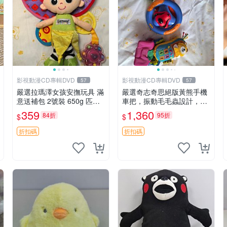
影視動漫CD專輯DVD
影視動漫CD專輯DVD
57
57
嚴選拉瑪澤女孩安撫玩具 滿
嚴選奇志奇思絕版黃熊手機
意送補包 2號裝 650g 匹配
車把，振動毛毛蟲設計，直
嬰幼童舒壓好伴侶 女孩專用
SALE 售不退不換 毛毛蟲 手
359
1,360
84折
95折
$
$
安心選擇 安撫玩偶 衝包 玩
機 車把
具
折扣碼
折扣碼