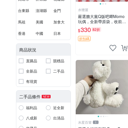
水狸屋
台東縣
澎湖縣
金門
嚴選膽大黨Q版吧唧Momo
玩偶，全新帶原袋，收前請
馬祖
美國
加拿大
詳讀收物須知。非偏遠地區
330
82折
$
同城可取。 膽大黨 Q版 陳
香港
中國
日本
冠希 妙Q玩偶
折扣碼
商品狀況
直購品
競標品
全新品
二手品
有現貨
二手品條件
NEW
福利品
近全新
八成新
出清品
水星百貨
1