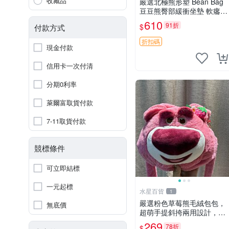
收藏品
嚴選北極熊形塑 Bean Bag
豆豆熊臀部緩衝坐墊 軟癟癟
舒壓設計 保暖又實用 適合
610
91折
$
付款方式
久坐放松 推薦居家使用 RU
SS系列 豆豆熊屁屁坐墊 3D
折扣碼
現金付款
顆粒結構
信用卡一次付清
分期0利率
萊爾富取貨付款
7-11取貨付款
競標條件
可立即結標
一元起標
水星百貨
1
嚴選粉色草莓熊毛絨包包，
無底價
超萌手提斜挎兩用設計，成
色上佳容量大 粉紅草莓 毛
269
78折
$