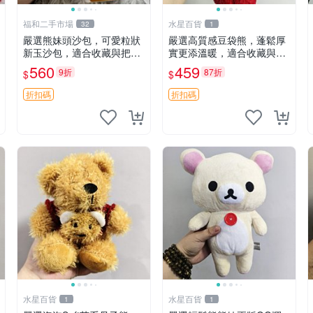
福和二手市場
水星百貨
32
1
嚴選熊妹頭沙包，可愛粒狀
嚴選高質感豆袋熊，蓬鬆厚
新玉沙包，適合收藏與把玩
實更添溫暖，適合收藏與休
熊妹 沙包 玉石
憩。前胸填充飽滿，背部亦
560
459
9折
87折
$
$
具優雅設計。 豆袋熊 保暖
溫柔 蓬松
折扣碼
折扣碼
水星百貨
水星百貨
1
1