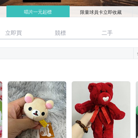
唱片一元起標
限量球員卡立即收藏
立即買
競標
二手