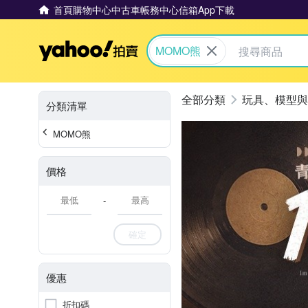
首頁
購物中心
中古車
帳務中心
信箱
App下載
Yahoo拍賣
MOMO熊
玩具、模型與
分類清單
MOMO熊
價格
-
確定
優惠
折扣碼