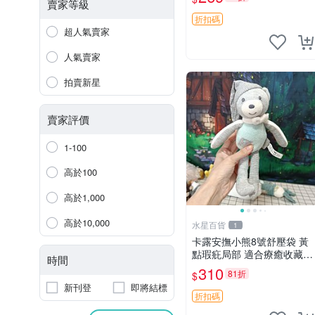
絨包 超大容量
賣家等級
折扣碼
超人氣賣家
人氣賣家
拍賣新星
賣家評價
1-100
高於100
高於1,000
高於10,000
水星百貨
1
卡露安撫小熊8號舒壓袋 黃
點瑕疪局部 適合療癒收藏
時間
撫慰身心 美肌養護 放鬆好
310
81折
$
物
新刊登
即將結標
折扣碼