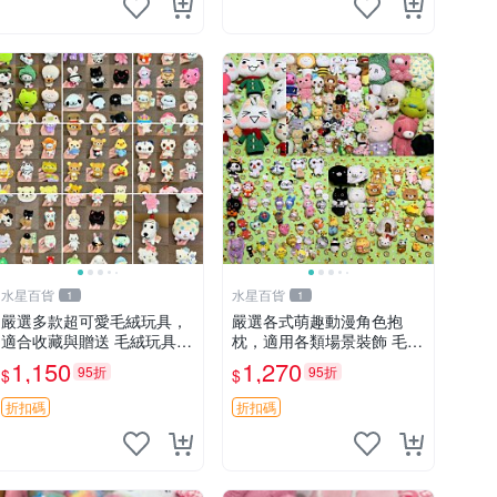
水星百貨
水星百貨
1
1
嚴選多款超可愛毛絨玩具，
嚴選各式萌趣動漫角色抱
適合收藏與贈送 毛絨玩具、
枕，適用各類場景裝飾 毛絨
抱枕、公仔
玩具、卡通抱枕、趣味玩偶
1,150
1,270
95折
95折
$
$
折扣碼
折扣碼