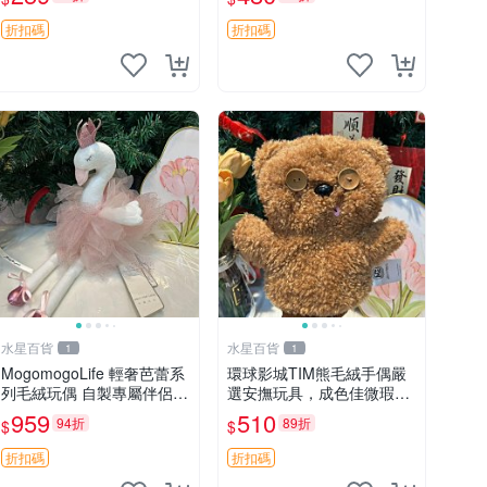
unese
藏
折扣碼
折扣碼
水星百貨
水星百貨
1
1
MogomogoLife 輕奢芭蕾系
環球影城TIM熊毛絨手偶嚴
列毛絨玩偶 自製專屬伴侶
選安撫玩具，成色佳微瑕
帶標牌全新成色 芭蕾系列
疵，贈小禮物超值優惠 TIM
959
510
94折
89折
$
$
毛絨玩偶 安撫玩具 新款上
熊 毛絨手偶 安撫 toy 嚴選
架
折扣碼
折扣碼