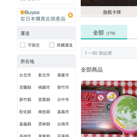
遊戲卡牌
全部
運送
(170)
可面交
跨國運送
1 ~ 60 筆結果
所在地
全部商品
台北市
新北市
基隆市
宜蘭縣
桃園市
新竹市
新竹縣
苗栗縣
台中市
彰化縣
南投縣
嘉義市
嘉義縣
雲林縣
台南市
高雄市
屏東縣
花蓮縣