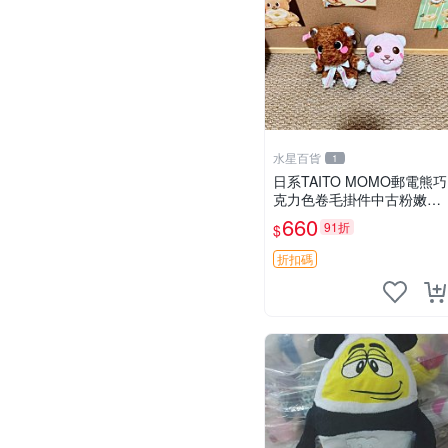
水星百貨
1
日系TAITO MOMO郵電熊巧
克力色卷毛掛件中古粉嫩玩
偶微瑕推薦 postpet momo
660
91折
$
郵電熊 中古玩偶
折扣碼