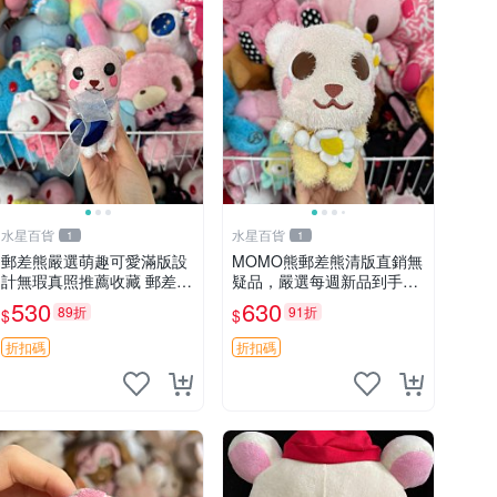
水星百貨
水星百貨
1
1
郵差熊嚴選萌趣可愛滿版設
MOMO熊郵差熊清版直銷無
計無瑕真照推薦收藏 郵差熊
疑品，嚴選每週新品到手。
熊抱枕 紅薯啵啵間
紅薯啵啵鮮果間 郵差熊 清
530
630
89折
91折
$
$
版 紅薯啵啵間
折扣碼
折扣碼