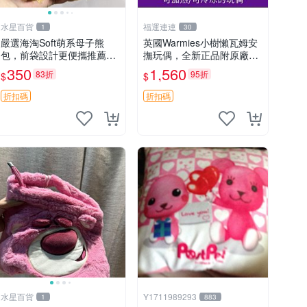
水星百貨
福運連連
1
30
嚴選海淘Soft萌系母子熊
英國Warmies小樹懶瓦姆安
包，前袋設計更便攜推薦收
撫玩偶，全新正品附原廠吊
藏 母子熊 軟綿綿 包包
牌與防塵袋，內藏薰衣草可
350
1,560
83折
95折
$
$
加熱，適合各個年齡層，冷
暖兩用享受抱抱樂趣，不容
折扣碼
折扣碼
錯過嚴選好物 溫暖 冷感
水星百貨
Y1711989293
1
883