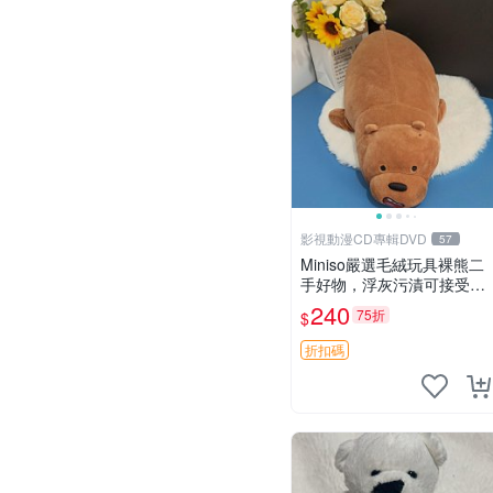
影視動漫CD專輯DVD
57
Miniso嚴選毛絨玩具裸熊二
手好物，浮灰污漬可接受。
請詳閱照片再下單，售出不
240
75折
$
退不換。全新品相收藏推
薦。 裸熊 毛絨玩具 收藏
折扣碼