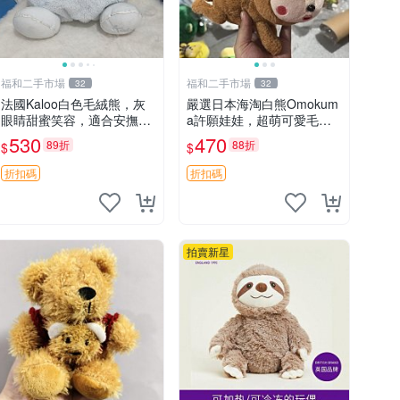
福和二手市場
福和二手市場
32
32
法國Kaloo白色毛絨熊，灰
嚴選日本海淘白熊Omokum
眼睛甜蜜笑容，適合安撫逗
a許願娃娃，超萌可愛毛絨
趣可愛，柔軟面料手感佳。
公仔推薦收藏 白熊 Omoku
530
470
89折
88折
$
$
14 白色安撫熊 毛絨玩具 寶
ma 毛絨玩具 偽裝娃娃 玩具
寶逗樂具
擺飾
折扣碼
折扣碼
拍賣新星