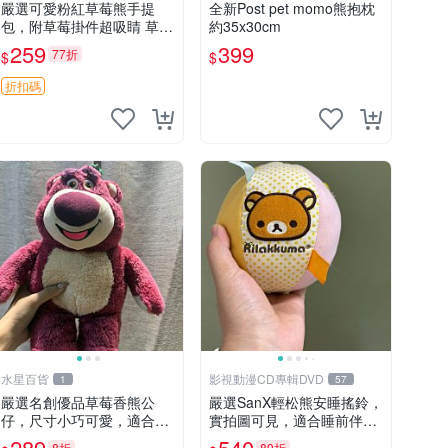
嚴選可愛粉紅草莓熊手提
全新Post pet momo熊抱枕
包，附草莓掛件超吸睛 草莓
約35x30cm
熊手提包 草莓掛件 可愛port
259
399
77折
$
$
unese
折扣碼
水星百貨
影視動漫CD專輯DVD
1
57
嚴選名創優品草莓香熊公
嚴選SanX輕松熊安睡搖鈴，
仔，尺寸小巧可愛，適合收
實拍圖可見，適合睡前伴
藏賞玩 30cm 玩具 公仔 草
侶， Picks安撫好物 0325
289
540
8折
89折