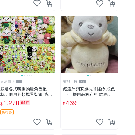
水星百貨
董爺古玩
1
61
嚴選各式萌趣動漫角色抱
嚴選外銷安撫枕熊搖鈴 成色
枕，適用各類場景裝飾 毛絨
上佳 採用高級布料 軟綿適
玩具、卡通抱枕、趣味玩偶
合收藏 安心選購 安撫枕 熊
1,270
439
95折
$
$
玩具 搖鈴
折扣碼