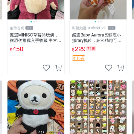
董爺古玩
影視動漫CD專輯DVD
61
57
嚴選MINISO草莓熊玩偶，
嚴選Baby Aurora長頸鹿小
微瑕仍推薦入手收藏 中古 M
抓rary搖鈴，細節精緻可聆
INISO 草莓熊 玩具 收藏
聽清脆鈴音 軟萌可愛 定制
450
229
74折
$
$
紀念 金屬搖鈴 新手媽咪推
薦 長頸鹿 抓rary 搖鈴
折扣碼