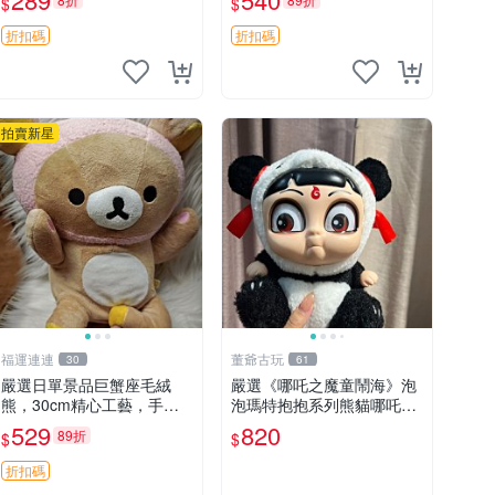
$
$
莓熊
懸吊 電腦
折扣碼
折扣碼
拍賣新星
福運連連
董爺古玩
30
61
嚴選日單景品巨蟹座毛絨
嚴選《哪吒之魔童鬧海》泡
熊，30cm精心工藝，手感
泡瑪特抱抱系列熊貓哪吒搪
軟糯推薦收藏送人 巨蟹座
膠臉毛絨， STATE：如圖顯
529
820
89折
$
$
毛絨玩具 精緻做工
示 哪吒 毛絨公仔 泡泡瑪特
折扣碼