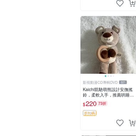
影視動漫CD專輯DVD
57
Kaichi凱馳萌熊設計安撫搖
鈴，柔軟入手，推薦哄睡好
選擇 熊公仔 安撫玩具 喂食
220
73折
$
環
折扣碼