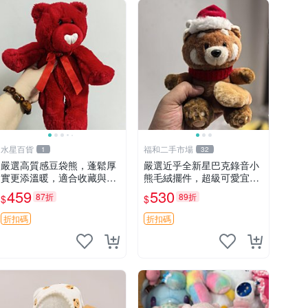
水星百貨
福和二手市場
1
32
嚴選高質感豆袋熊，蓬鬆厚
嚴選近乎全新星巴克錄音小
實更添溫暖，適合收藏與休
熊毛絨擺件，超級可愛宜贈
憩。前胸填充飽滿，背部亦
送掛飾 錄音小熊 毛絨擺件
459
530
87折
89折
$
$
具優雅設計。 豆袋熊 保暖
贈品
溫柔 蓬松
折扣碼
折扣碼