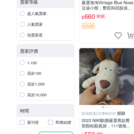
賣家等級
嚴選海淘Vintage Blue Nose
豆袋小熊，臀部與四肢俱
全，坐高11公分，附原盒與
超人氣賣家
660
91折
$
吊牌收藏。藍鼻子小熊，值
得擁有 玩具 憶熊
人氣賣家
折扣碼
拍賣新星
賣家評價
1-100
高於100
高於1,000
高於10,000
時間
影視動漫CD專輯DVD
57
2023 NIKI馴鹿嚴選舊款臀
新刊登
即將結標
部顆粒顯真跡，111號推薦
珍藏品 馴鹿 舊款 尾巴顆粒
559
9折