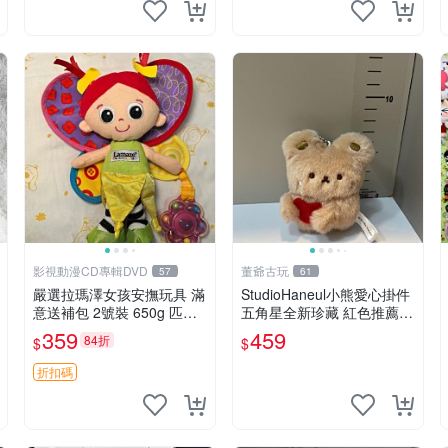
影視動漫CD專輯DVD
董爺古玩
57
61
嚴選拉瑪澤女孩安撫玩具 滿
StudioHaneul小熊愛心掛件
意送補包 2號裝 650g 匹配
五角星全新珍藏 紅色推薦收
嬰幼童舒壓好伴侶 女孩專用
藏 玩具掛飾 掛件 新品
359
459
84折
$
$
安心選擇 安撫玩偶 衝包 玩
具
折扣碼