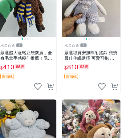
水星百貨
水星百貨
1
1
嚴選超大蓬鬆豆袋麋鹿，全
嚴選絨質安撫熊附搖鈴 寶寶
身毛茸手感極佳推薦！屁股
最佳伴眠選擇 可愛可抱 絨
與四肢填充均勻，適合收藏
毛玩具 安撫熊 嬰兒用
410
810
86折
93折
$
$
與孩童共賞。 麋鹿 豆袋 毛
茸玩具
折扣碼
折扣碼