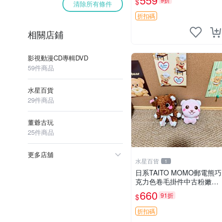
$
清除所有條件
折扣碼
相關店鋪
影視動漫CD專輯DVD
59件商品
水星百貨
29件商品
董爺古玩
25件商品
更多店舖
水星百貨
1
日系TAITO MOMO郵電熊巧
克力色卷毛掛件中古粉嫩玩
偶微瑕推薦 postpet momo
660
91折
$
郵電熊 中古玩偶
折扣碼