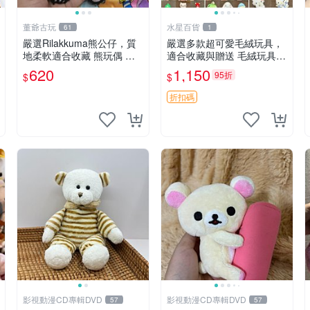
董爺古玩
水星百貨
61
1
嚴選Rilakkuma熊公仔，質
嚴選多款超可愛毛絨玩具，
地柔軟適合收藏 熊玩偶 柔
適合收藏與贈送 毛絨玩具、
軟 公仔 收藏
抱枕、公仔
620
1,150
95折
$
$
折扣碼
影視動漫CD專輯DVD
影視動漫CD專輯DVD
57
57