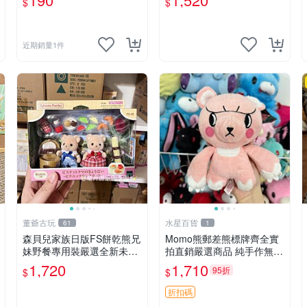
$
$
近期銷量1件
董爺古玩
水星百貨
61
1
森貝兒家族日版FS餅乾熊兄
Momo熊郵差熊標牌齊全實
妹野餐專用裝嚴選全新未開
拍直銷嚴選商品 純手作無修
封，包含兩組大童款紙盒
圖可收藏 郵差熊 Momo熊
1,720
1,710
95折
$
$
裝，適合收藏與分享。 餅乾
標牌 商品
熊兄妹、野餐、收藏
折扣碼