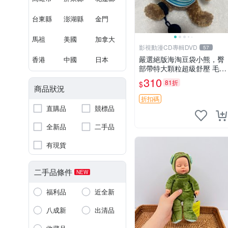
台東縣
澎湖縣
金門
馬祖
美國
加拿大
影視動漫CD專輯DVD
57
嚴選絕版海淘豆袋小熊，臀
香港
中國
日本
部帶特大顆粒超級舒壓 毛毛
摸起來格外順滑適合收藏 10
310
81折
$
0%棉質 豆袋枕 豆袋、抱
商品狀況
枕、小熊
折扣碼
直購品
競標品
全新品
二手品
有現貨
二手品條件
NEW
福利品
近全新
八成新
出清品