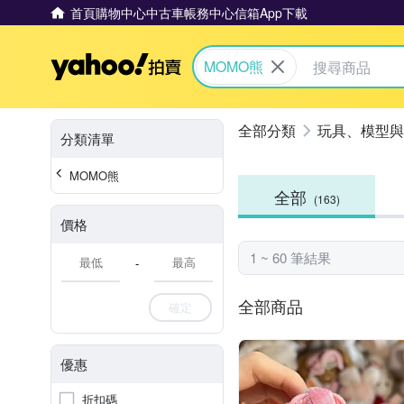
首頁
購物中心
中古車
帳務中心
信箱
App下載
Yahoo拍賣
MOMO熊
玩具、模型與
分類清單
MOMO熊
全部
(163)
價格
1 ~ 60 筆結果
-
全部商品
確定
優惠
折扣碼