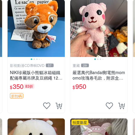
影視動漫CD專輯DVD
董藏
57
29
NIKI珍藏版小熊貓冰箱磁鐵
嚴選萬代Bandai郵電熊mom
配備專屬吊牌及豆綁繩 12c
omo玫瑰卷毛款，附原盒與
m 廢品嚴選 好評推薦 小熊
吊牌，粉嫩可愛入手即柔軟
350
950
83折
$
$
貓冰箱貼 磁鐵掛件 冰箱飾
～ 玫瑰卷毛 郵電熊 正品
品
折扣碼
拍賣新星