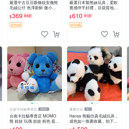
嚴選中古豆豆眼條紋安撫熊
嚴選日本製熊妹玩具，柔軟
毛絨公仔 色澤新鮮 微小瑕
實感伴手好禮，豆袋質地手
疵可收藏 中古 安撫熊 條紋
感佳，抱枕小熊 recom 推薦
369
610
84折
91折
$
$
公仔
白色豆袋 玩具
折扣碼
折扣碼
台南卡拉貓專賣店
董爺古玩
5902
61
台南卡拉貓專賣店 MOMO
Hansa 熊貓仿真毛絨玩具，
熊 娃娃 玩偶 娃娃 粉色 藍色
成色如一推薦收藏，拍下無
2色分售
疑心 熊貓 毛絨玩具 收藏
190
1,520