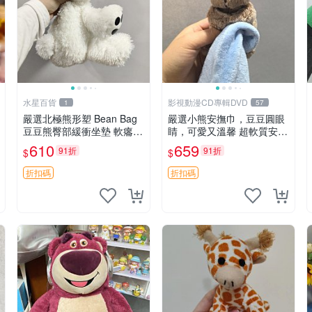
水星百貨
影視動漫CD專輯DVD
1
57
嚴選北極熊形塑 Bean Bag
嚴選小熊安撫巾，豆豆圓眼
豆豆熊臀部緩衝坐墊 軟癟癟
睛，可愛又溫馨 超軟質安撫
舒壓設計 保暖又實用 適合
巾，豆豆設計，哄睡好幫手
610
659
91折
91折
$
$
久坐放松 推薦居家使用 RU
約克豆豆眼安撫巾 數碼豆豆
SS系列 豆豆熊屁屁坐墊 3D
眼
折扣碼
折扣碼
顆粒結構