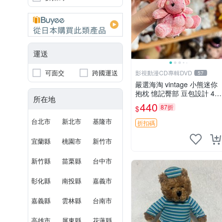
運送
可面交
跨國運送
影視動漫CD專輯DVD
57
嚴選海淘 vintage 小熊迷你
抱枕 憶記臀部 豆包設計 4c
所在地
m 高 推薦收藏 迷你豆包小
440
87折
$
熊、高臀部、豆袋抱枕
台北市
新北市
基隆市
折扣碼
宜蘭縣
桃園市
新竹市
新竹縣
苗栗縣
台中市
彰化縣
南投縣
嘉義市
嘉義縣
雲林縣
台南市
高雄市
屏東縣
花蓮縣