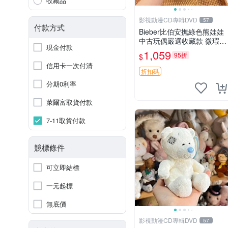
收藏品
影視動漫CD專輯DVD
57
付款方式
Bieber比伯安撫綠色熊娃娃
中古玩偶嚴選收藏款 微瑕輕
現金付款
度使用 Bieber綠熊娃娃 中
1,059
95折
$
古玩偶 微瑕
信用卡一次付清
折扣碼
分期0利率
萊爾富取貨付款
7-11取貨付款
競標條件
可立即結標
一元起標
無底價
影視動漫CD專輯DVD
57