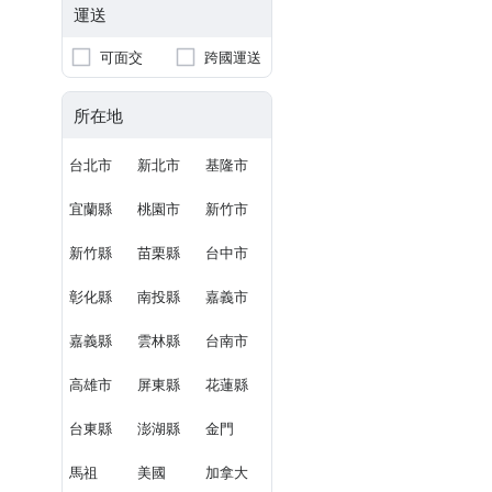
運送
可面交
跨國運送
所在地
台北市
新北市
基隆市
宜蘭縣
桃園市
新竹市
新竹縣
苗栗縣
台中市
彰化縣
南投縣
嘉義市
嘉義縣
雲林縣
台南市
高雄市
屏東縣
花蓮縣
台東縣
澎湖縣
金門
馬祖
美國
加拿大