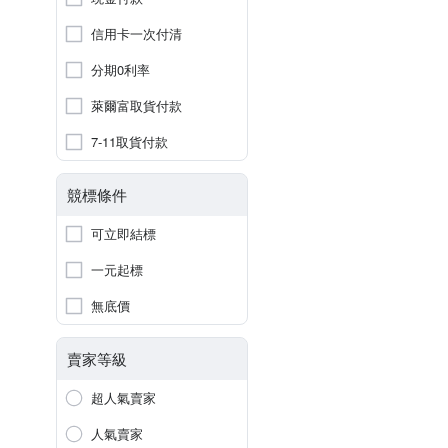
信用卡一次付清
分期0利率
萊爾富取貨付款
7-11取貨付款
競標條件
可立即結標
一元起標
無底價
賣家等級
超人氣賣家
人氣賣家