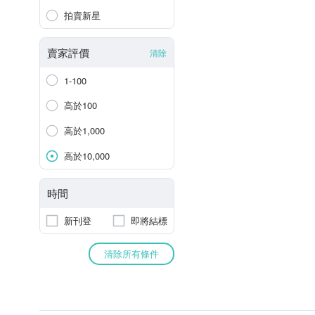
拍賣新星
賣家評價
清除
1-100
高於100
高於1,000
高於10,000
時間
新刊登
即將結標
清除所有條件