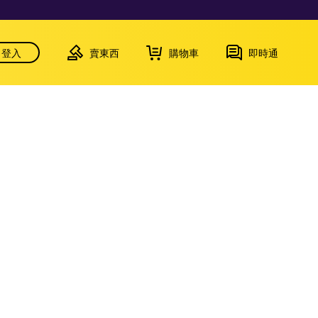
登入
賣東西
購物車
即時通