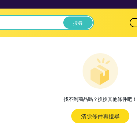
搜尋
找不到商品嗎？換換其他條件吧！
清除條件再搜尋