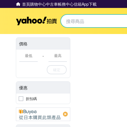
首頁
購物中心
中古車
帳務中心
信箱
App下載
Yahoo拍賣
價格
-
確定
優惠
折扣碼