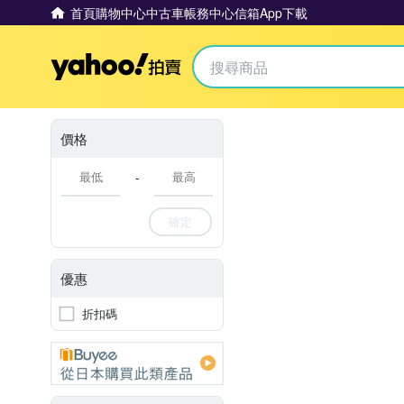
首頁
購物中心
中古車
帳務中心
信箱
App下載
Yahoo拍賣
價格
-
確定
優惠
折扣碼