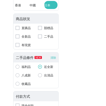
香港
中國
日本
商品狀況
直購品
競標品
全新品
二手品
有現貨
二手品條件
清除
NEW
福利品
近全新
八成新
出清品
收藏品
付款方式
現金付款