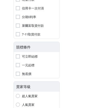
信用卡一次付清
分期0利率
萊爾富取貨付款
7-11取貨付款
競標條件
可立即結標
一元起標
無底價
賣家等級
超人氣賣家
人氣賣家