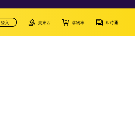
登入
賣東西
購物車
即時通