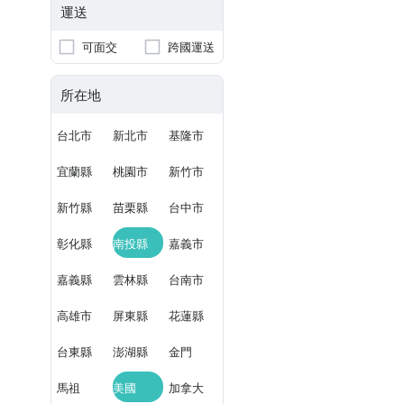
運送
可面交
跨國運送
所在地
台北市
新北市
基隆市
宜蘭縣
桃園市
新竹市
新竹縣
苗栗縣
台中市
彰化縣
南投縣
嘉義市
嘉義縣
雲林縣
台南市
高雄市
屏東縣
花蓮縣
台東縣
澎湖縣
金門
馬祖
美國
加拿大