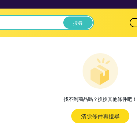
搜尋
找不到商品嗎？換換其他條件吧！
清除條件再搜尋