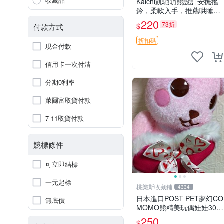
收藏品
Kaichi凱馳萌熊設計安撫搖
鈴，柔軟入手，推薦哄睡好
選擇 熊公仔 安撫玩具 喂食
220
73折
$
付款方式
環
折扣碼
現金付款
信用卡一次付清
分期0利率
萊爾富取貨付款
7-11取貨付款
競標條件
可立即結標
一元起標
桃樂斯收藏鋪
4334
日本進口POST PET夢幻CO
無底價
MOMO熊精美玩偶娃娃30c
m
250
$