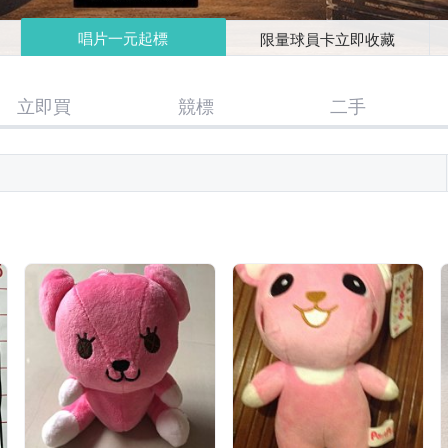
唱片一元起標
限量球員卡立即收藏
立即買
競標
二手