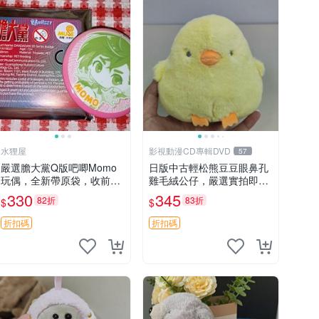
水狸屋
影視動漫CD專輯DVD
57
嚴選膽大黨Q版吧唧Momo
日版中古輕松熊豆豆眼鼻孔
玩偶，全新帶原袋，收前請
雞毛絨公仔，嚴選實拍即視
詳讀收物須知。非偏遠地區
粉絲必買 公仔紙箱氣泡膜精
330
345
82折
83折
$
$
同城可取。 膽大黨 Q版 陳
心包裝快速發貨 輕松熊 公
冠希 妙Q玩偶
仔 雞毛絨
折扣碼
折扣碼