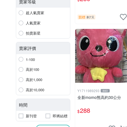
賣家等級
超人氣賣家
競標
剩7天
人氣賣家
拍賣新星
賣家評價
1-100
高於100
高於1,000
高於10,000
Y1711989293
883
全新momo熊高約30公分
時間
288
$
新刊登
即將結標