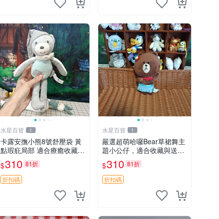
水星百貨
水星百貨
1
1
卡露安撫小熊8號舒壓袋 黃
嚴選超萌哈囉Bear草裙舞主
點瑕疪局部 適合療癒收藏
題小公仔，適合收藏與送禮
撫慰身心 美肌養護 放鬆好
100 克 哈囉Bear 草裙舞
310
310
81折
81折
$
$
物
折扣碼
折扣碼