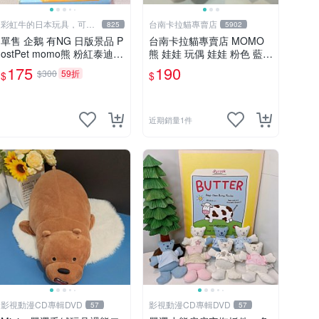
彩虹牛的日本玩具，可7
台南卡拉貓專賣店
825
5902
取付
單售 企鵝 有NG 日版景品 P
台南卡拉貓專賣店 MOMO
ostPet momo熊 粉紅泰迪熊
熊 娃娃 玩偶 娃娃 粉色 藍色
娃娃 布偶 手指頭 娃娃
2色分售
175
190
$300
59折
$
$
近期銷量1件
影視動漫CD專輯DVD
影視動漫CD專輯DVD
57
57