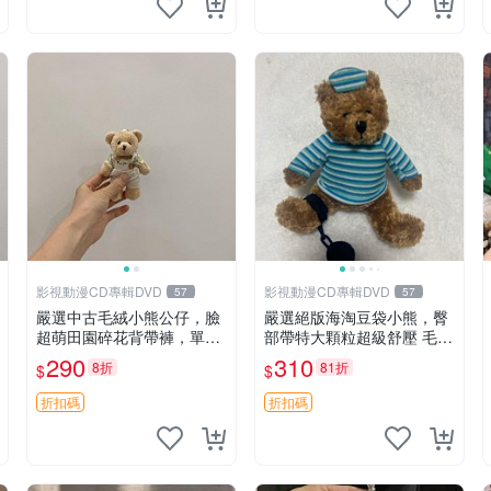
影視動漫CD專輯DVD
影視動漫CD專輯DVD
57
57
嚴選中古毛絨小熊公仔，臉
嚴選絕版海淘豆袋小熊，臀
超萌田園碎花背帶褲，單只
部帶特大顆粒超級舒壓 毛毛
實拍展示 中古、毛絨玩具、
摸起來格外順滑適合收藏 10
290
310
8折
81折
$
$
玩偶
0%棉質 豆袋枕 豆袋、抱
枕、小熊
折扣碼
折扣碼