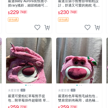
嚴選Baby Aurora長頸鹿小
嚴選豆袋小熊臀部帶顆粒設
抓rary搖鈴，細節精緻可聆
計，舒適又可愛的抱枕 毛絨
聽清脆鈴音 軟萌可愛 定制
抱枕、臀部按摩、坐墊
229
230
74折
74折
$
$
紀念 金屬搖鈴 新手媽咪推
薦 長頸鹿 抓rary 搖鈴
折扣碼
折扣碼
水星百貨
水星百貨
1
1
嚴選可愛粉紅草莓熊手提
嚴選粉色草莓熊毛絨包包，
包，附草莓掛件超吸睛 草莓
雙肩背斜挎兩用，成色極佳
熊手提包 草莓掛件 可愛port
精準關鍵詞：草莓熊 包包
259
259
77折
77折
$
$