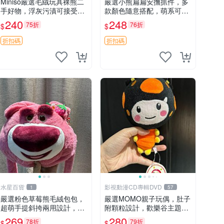
Miniso嚴選毛絨玩具裸熊二
嚴選小熊扁扁安撫抓件，多
手好物，浮灰污漬可接受。
款顏色隨意搭配，萌系可愛
請詳閱照片再下單，售出不
可改掛件 小熊安撫抓件 憶
240
248
75折
76折
$
$
退不換。全新品相收藏推
記 抓繩 孩童掛件
薦。 裸熊 毛絨玩具 收藏
折扣碼
折扣碼
水星百貨
影視動漫CD專輯DVD
1
57
嚴選粉色草莓熊毛絨包包，
嚴選MOMO親子玩偶，肚子
超萌手提斜挎兩用設計，成
附顆粒設計，歡樂谷主題，
色上佳容量大 粉紅草莓 毛
成色清晰可視頻確認。歡樂
269
280
78折
79折
$
$