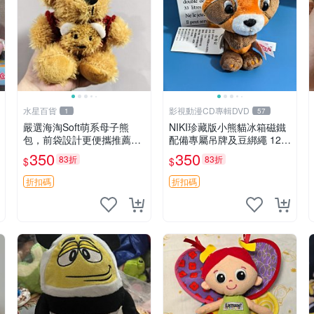
水星百貨
影視動漫CD專輯DVD
1
57
嚴選海淘Soft萌系母子熊
NIKI珍藏版小熊貓冰箱磁鐵
包，前袋設計更便攜推薦收
配備專屬吊牌及豆綁繩 12c
藏 母子熊 軟綿綿 包包
m 廢品嚴選 好評推薦 小熊
350
350
83折
83折
$
$
貓冰箱貼 磁鐵掛件 冰箱飾
品
折扣碼
折扣碼