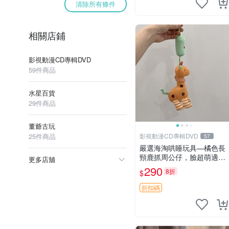
清除所有條件
相關店鋪
影視動漫CD專輯DVD
59件商品
水星百貨
29件商品
董爺古玩
25件商品
影視動漫CD專輯DVD
57
嚴選海淘哄睡玩具—橘色長
頸鹿抓周公仔，臉超萌適合
更多店舖
寶寶陪伴，中古略有使用痕
290
8折
$
跡 橘色 長頸鹿 抓周
折扣碼