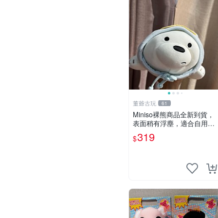
董爺古玩
61
Miniso裸熊商品全新到貨，
表面稍有浮塵，適合自用收
藏嚴選款。 裸熊 商品 裸熊
319
$
玩偶