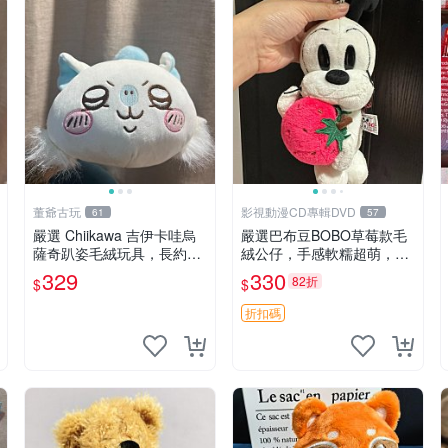
董爺古玩
影視動漫CD專輯DVD
61
57
嚴選 Chiikawa 吉伊卡哇烏
嚴選巴布豆BOBO草莓款毛
薩奇趴姿毛絨玩具，長約30
絨公仔，手感軟糯超萌，成
cm，質地超軟適合收藏 烏
色優良適合作為收藏品或包
329
330
82折
$
$
薩奇 Chiikawa 毛絨 超軟
包配飾。可視頻確認詳情。
巴布豆 BOBO 草莓 毛絨公
折扣碼
仔 收藏 包配飾