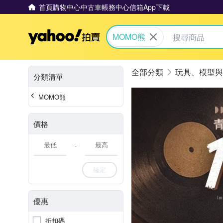
首頁
購物中心
中古車
帳務中心
信箱
App下載
Yahoo拍賣
MOMO熊
玩具、模型與
分類清單
MOMO熊
價格
-
確定
優惠
折扣碼