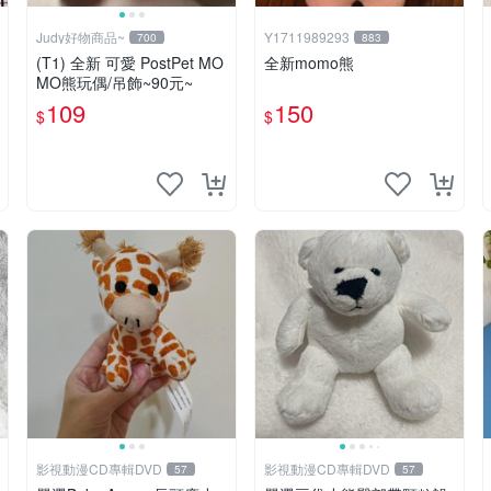
Judy好物商品~
Y1711989293
700
883
(T1) 全新 可愛 PostPet MO
全新momo熊
MO熊玩偶/吊飾~90元~
109
150
$
$
影視動漫CD專輯DVD
影視動漫CD專輯DVD
57
57