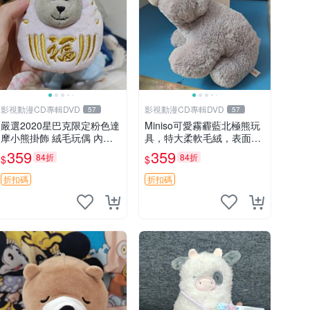
影視動漫CD專輯DVD
影視動漫CD專輯DVD
57
57
嚴選2020星巴克限定粉色達
Miniso可愛霧霾藍北極熊玩
摩小熊掛飾 絨毛玩偶 內裡
具，特大柔軟毛絨，表面稍
小熊 可愛 御用伴侶 默認微
有使用痕跡，適合居家擺放
359
359
84折
84折
$
$
暇 售後自理 小熊掛飾 星巴
23CM 毛絨玩具 北極熊 魯
克 限量版
班熊
折扣碼
折扣碼