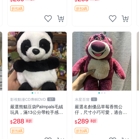
unese
毛絨
折扣碼
折扣碼
影視動漫CD專輯DVD
水星百貨
57
1
嚴選熊貓豆袋Palmpals毛絨
嚴選名創優品草莓香熊公
玩具，滿13公分帶粒手感極
仔，尺寸小巧可愛，適合收
佳，電影主題周邊推薦 熊貓
藏賞玩 30cm 玩具 公仔 草
288
289
8折
8折
$
$
Palmpals 毛絨玩具 豆袋 劇
莓熊
場版周邊
折扣碼
折扣碼