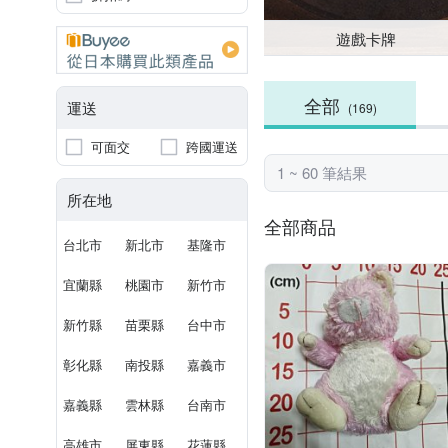
遊戲卡牌
全部
運送
(169)
可面交
跨國運送
1 ~ 60 筆結果
所在地
全部商品
台北市
新北市
基隆市
宜蘭縣
桃園市
新竹市
新竹縣
苗栗縣
台中市
彰化縣
南投縣
嘉義市
嘉義縣
雲林縣
台南市
高雄市
屏東縣
花蓮縣