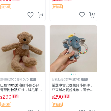
絨包 超大容量
購不停！ 點點玩偶 歡樂谷
肚子帶顆粒
折扣碼
折扣碼
影視動漫CD專輯DVD
影視動漫CD專輯DVD
57
57
巴黎1985波浪紋小熊公仔，
嚴選中古安撫搖鈴小抓件，
臀部附粒狀豆袋，絨毛細膩
豆豆絨材質超柔軟，適合新
臉部可愛，中古嚴選推薦 小
生寶寶緩解焦慮 (安撫玩具
290
290
8折
8折
$
$
熊 公仔 豆袋
寶寶用品 抱枕)
折扣碼
折扣碼