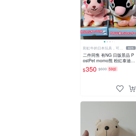
彩虹牛的日本玩具，可7
825
取付
二件同售 有NG 日版景品 P
ostPet momo熊 粉紅泰迪熊
妹妹 comomo 企鵝 娃娃 布
350
$600
59折
$
偶 手指頭 娃娃