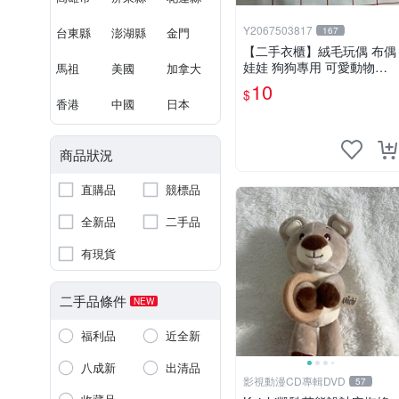
Y2067503817
台東縣
澎湖縣
金門
167
【二手衣櫃】絨毛玩偶 布偶
娃娃 狗狗專用 可愛動物系
馬祖
美國
加拿大
列 耐咬耐磨玩具 玩偶 粉紅
10
$
熊寵物玩具 1120929
香港
中國
日本
商品狀況
直購品
競標品
全新品
二手品
有現貨
二手品條件
NEW
福利品
近全新
八成新
出清品
影視動漫CD專輯DVD
57