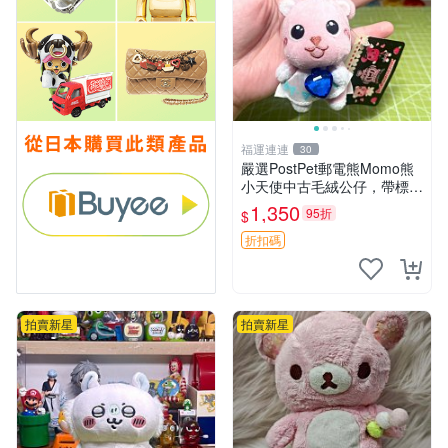
福運連連
30
嚴選PostPet郵電熊Momo熊
小天使中古毛絨公仔，帶標牌
保存完好。絕版稀有少見收藏
1,350
95折
$
品，微瑕可接受，狀態如圖。
所見即所得，毛絨精品嚴選推
折扣碼
薦。 中古收藏
拍賣新星
拍賣新星