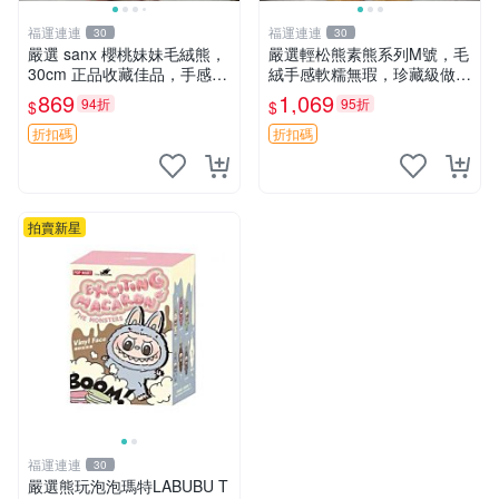
福運連連
福運連連
30
30
嚴選 sanx 櫻桃妹妹毛絨熊，
嚴選輕松熊素熊系列M號，毛
30cm 正品收藏佳品，手感極
絨手感軟糯無瑕，珍藏級做工
軟，適合贈送與收藏 櫻桃妹
推薦收藏，尺寸35cm清晰可
869
1,069
94折
95折
$
$
妹、sanx、毛絨熊
見。中古毛絨、收藏精品、毛
絨玩具
折扣碼
折扣碼
拍賣新星
福運連連
30
嚴選熊玩泡泡瑪特LABUBU T