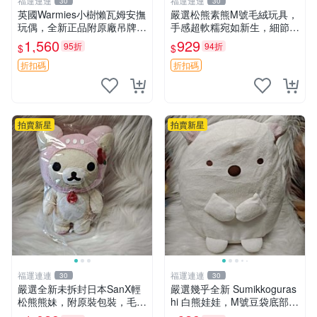
福運連連
福運連連
30
30
英國Warmies小樹懶瓦姆安撫
嚴選松熊素熊M號毛絨玩具，
玩偶，全新正品附原廠吊牌與
手感超軟糯宛如新生，細節精
防塵袋，內藏薰衣草可加熱，
緻完美無瑕，推薦送禮或珍
1,560
929
95折
94折
$
$
適合各個年齡層，冷暖兩用享
藏，中古狀態保養得宜。 松
受抱抱樂趣，不容錯過嚴選好
熊 素熊 毛絨doll
折扣碼
折扣碼
物 溫暖 冷感
拍賣新星
拍賣新星
福運連連
福運連連
30
30
嚴選全新未拆封日本SanX輕
嚴選幾乎全新 Sumikkoguras
松熊熊妹，附原裝包裝，毛絨
hi 白熊娃娃，M號豆袋底部，
質地極佳，細膩可愛，推薦收
穩固不易倒，毛絨布標附贈，