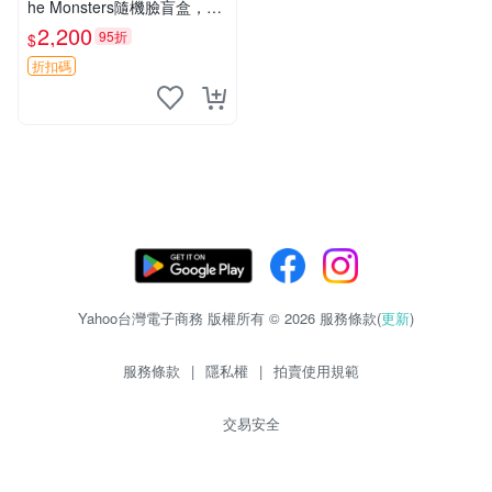
he Monsters隨機臉盲盒，萌
趣馬卡龍設計 芝麻豆豆 LAB
2,200
95折
$
UBU LABUBU THE MONST
ERS 橙色豆
折扣碼
Yahoo台灣電子商務 版權所有 © 2026 服務條款(
更新
)
服務條款
|
隱私權
|
拍賣使用規範
交易安全