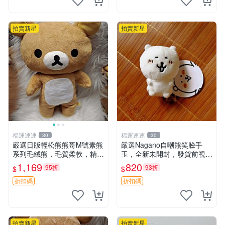
拍賣新星
拍賣新星
福運連連
福運連連
30
30
嚴選日版輕松熊熊哥M號素熊
嚴選Nagano自嘲熊笑臉手
系列毛絨熊，毛質柔軟，精緻
玉，全新未開封，發貨前視頻
可愛，尺寸35cm，保存狀態
確認，海南 廣西 貴州 嚴選N
1,169
820
95折
93折
$
$
優異。收藏或贈送皆為佳選。
agano自嘲熊笑臉手玉，全新
中古 毛絨熊 毛玩偶
未開封，發貨前視頻確認，四
折扣碼
折扣碼
川 重慶 內
拍賣新星
拍賣新星