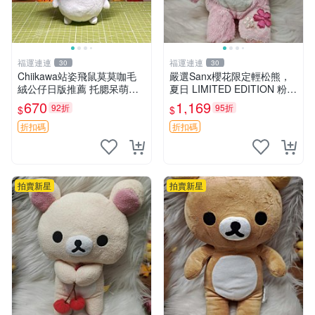
福運連連
福運連連
30
30
Chiikawa站姿飛鼠莫莫咖毛
嚴選Sanx櫻花限定輕松熊，
絨公仔日版推薦 托腮呆萌可
夏日 LIMITED EDITION 粉色
愛 15cm豆袋底部 當代嚴選
毛絨熊，背有拉鏈設計，肚內
670
1,169
92折
95折
$
$
毛絨玩具 公仔 莫莫卡 像人
填充豆袋，精致工藝呈現，狀
態如新，適合收藏與送人 櫻
折扣碼
折扣碼
花、
拍賣新星
拍賣新星