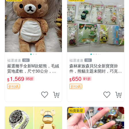
福運連連
福運連連
30
30
嚴選幾乎全新M款鬆熊，毛絨
森林家族森貝兒全新寶寶掛
質地柔軟，尺寸30公分，做
件，熊貓主題未開封，巧克力
工精緻可愛，適合收藏或贈送
兔牛奶兔郁金香兔貓吉娃娃嚴
1,569
650
95折
91折
$
$
親友。中古使用痕跡，手感依
選，適合收藏 熊貓 森林 寶寶
然優良。 鬆熊 嬰熊 毛玩偶
折扣碼
折扣碼
拍賣新星