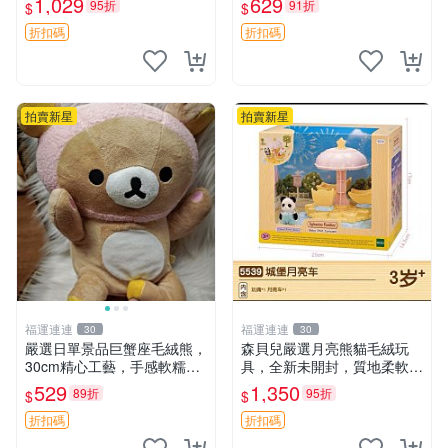
1,029
629
95折
91折
$
$
藏兼送禮，適合女性好友或家
極致軟糯手感，精工細作值得
人，限量釋出。鬆熊、熊玩
典藏，尺寸24cm，收藏佳品
折扣碼
折扣碼
偶、收藏品
贈禮
拍賣新星
拍賣新星
福運連連
福運連連
30
30
嚴選日單景品巨蟹座毛絨熊，
森貝兒嚴選月亮熊貓毛絨玩
30cm精心工藝，手感軟糯推
具，全新未開封，質地柔軟適
薦收藏送人 巨蟹座 毛絨玩具
合收藏 月亮熊貓 毛絨玩具 新
529
1,350
89折
95折
$
$
精緻做工
款 儲倉直銷
折扣碼
折扣碼