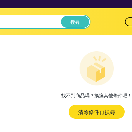
搜尋
找不到商品嗎？換換其他條件吧！
清除條件再搜尋