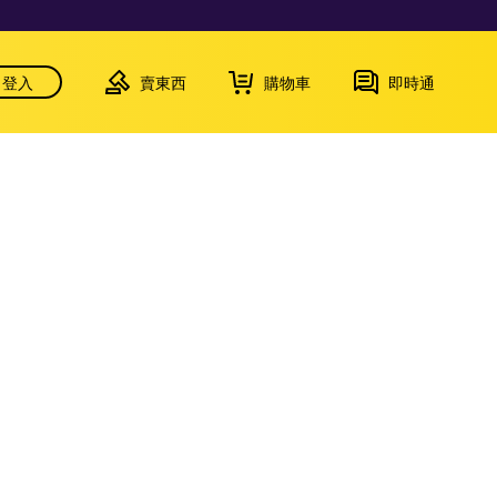
登入
賣東西
購物車
即時通