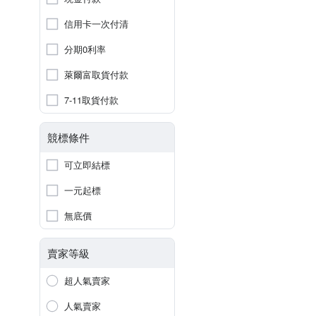
信用卡一次付清
分期0利率
萊爾富取貨付款
7-11取貨付款
競標條件
可立即結標
一元起標
無底價
賣家等級
超人氣賣家
人氣賣家