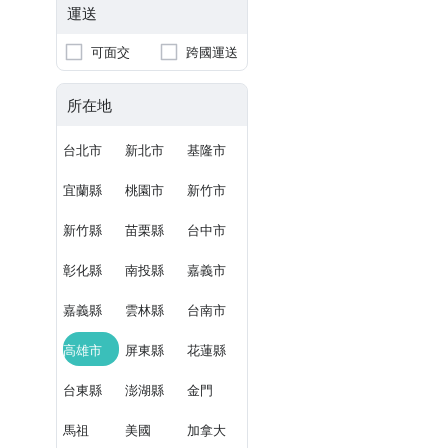
運送
可面交
跨國運送
所在地
台北市
新北市
基隆市
宜蘭縣
桃園市
新竹市
新竹縣
苗栗縣
台中市
彰化縣
南投縣
嘉義市
嘉義縣
雲林縣
台南市
高雄市
屏東縣
花蓮縣
台東縣
澎湖縣
金門
馬祖
美國
加拿大