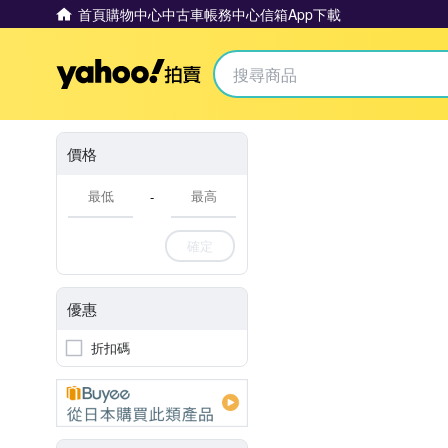
首頁
購物中心
中古車
帳務中心
信箱
App下載
Yahoo拍賣
價格
-
確定
優惠
折扣碼