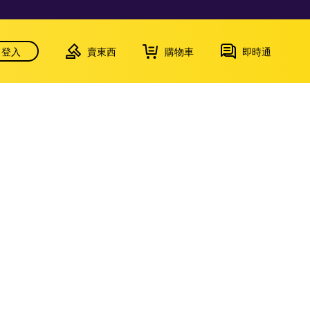
登入
賣東西
購物車
即時通