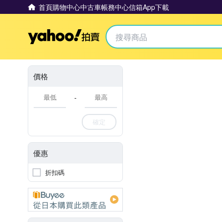
首頁
購物中心
中古車
帳務中心
信箱
App下載
Yahoo拍賣
價格
-
確定
優惠
折扣碼