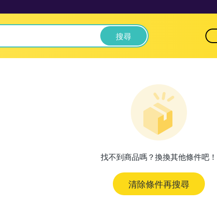
搜尋
找不到商品嗎？換換其他條件吧！
清除條件再搜尋