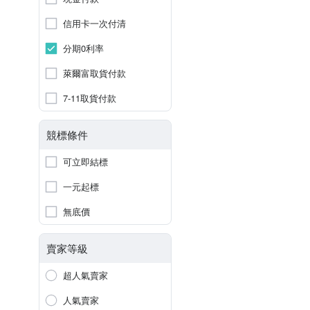
信用卡一次付清
分期0利率
萊爾富取貨付款
7-11取貨付款
競標條件
可立即結標
一元起標
無底價
賣家等級
超人氣賣家
人氣賣家