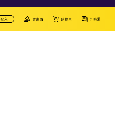
登入
賣東西
購物車
即時通