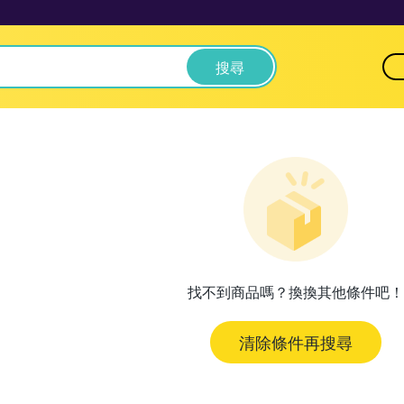
搜尋
找不到商品嗎？換換其他條件吧！
清除條件再搜尋