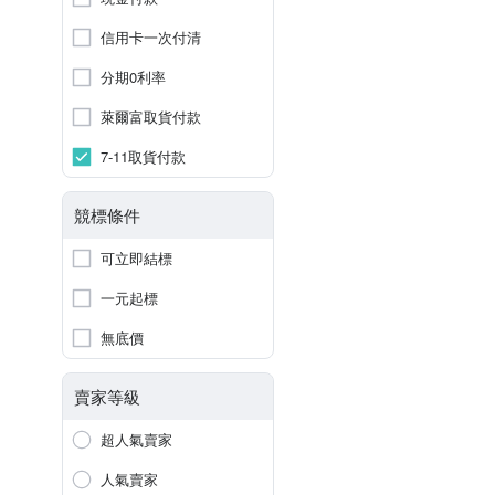
信用卡一次付清
分期0利率
萊爾富取貨付款
7-11取貨付款
競標條件
可立即結標
一元起標
無底價
賣家等級
超人氣賣家
人氣賣家