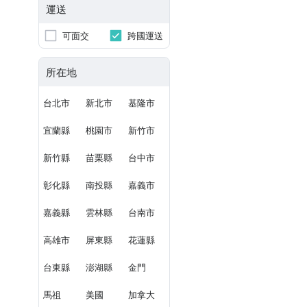
運送
可面交
跨國運送
所在地
台北市
新北市
基隆市
宜蘭縣
桃園市
新竹市
新竹縣
苗栗縣
台中市
彰化縣
南投縣
嘉義市
嘉義縣
雲林縣
台南市
高雄市
屏東縣
花蓮縣
台東縣
澎湖縣
金門
馬祖
美國
加拿大