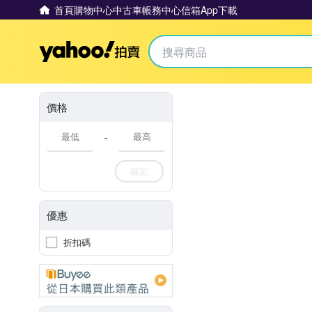
首頁
購物中心
中古車
帳務中心
信箱
App下載
Yahoo拍賣
價格
-
確定
優惠
折扣碼