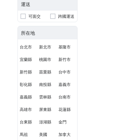
運送
可面交
跨國運送
所在地
台北市
新北市
基隆市
宜蘭縣
桃園市
新竹市
新竹縣
苗栗縣
台中市
彰化縣
南投縣
嘉義市
嘉義縣
雲林縣
台南市
高雄市
屏東縣
花蓮縣
台東縣
澎湖縣
金門
馬祖
美國
加拿大