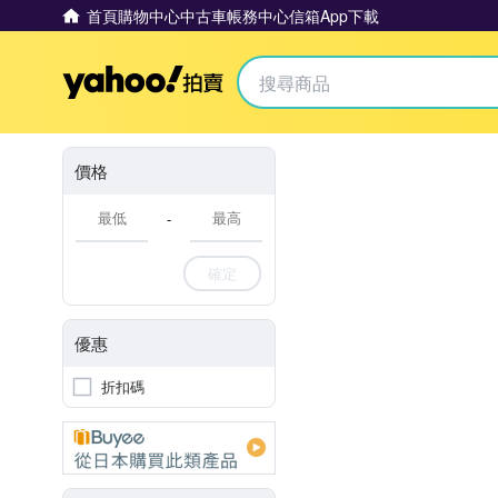
首頁
購物中心
中古車
帳務中心
信箱
App下載
Yahoo拍賣
價格
-
確定
優惠
折扣碼