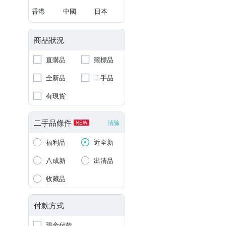
香港
中國
日本
商品狀況
直購品
競標品
全新品
二手品
有現貨
二手品條件
清除
NEW
福利品
近全新
八成新
出清品
收藏品
付款方式
現金付款