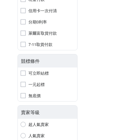
信用卡一次付清
分期0利率
萊爾富取貨付款
7-11取貨付款
競標條件
可立即結標
一元起標
無底價
賣家等級
超人氣賣家
人氣賣家