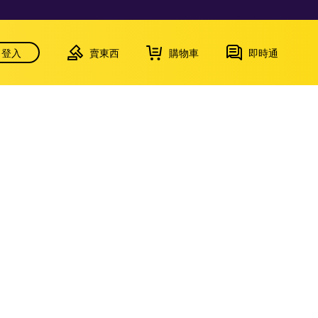
登入
賣東西
購物車
即時通