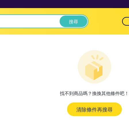
搜尋
找不到商品嗎？換換其他條件吧！
清除條件再搜尋