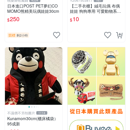
桃樂斯收藏鋪
Y2067503817
4334
167
日本進口POST PET夢幻CO
【二手衣櫃】絨毛玩偶 布偶
MOMO熊精美玩偶娃娃30cm
娃娃 狗狗專用 可愛動物系列
耐咬耐磨玩具 玩偶 粉紅熊寵
250
10
$
$
物玩具 1120929
競標
剩2小時
不議價不另拍圖片
1114
Kunamom30cm(櫃床橘袋）
95成新