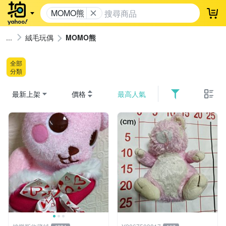
MOMO熊
登
絨毛玩偶
MOMO熊
全部
分類
最新上架
價格
最高人氣