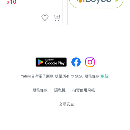
10
$
物玩具 1120929
Yahoo台灣電子商務 版權所有 © 2026 服務條款(
更新
)
服務條款
|
隱私權
|
拍賣使用規範
交易安全