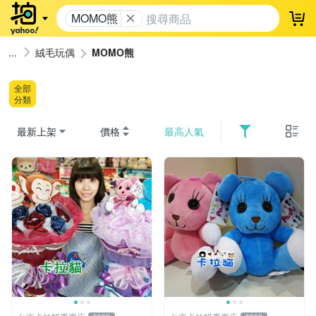
MOMO熊
登
絨毛玩偶
MOMO熊
全部
分類
最新上架
價格
最高人氣