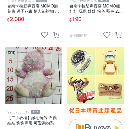
台南卡拉貓專賣店
台南卡拉貓專賣店
5902
5902
台南卡拉貓專賣店 MOMO熊
台南卡拉貓專賣店 MOMO熊
花束 猴子花束 情人節禮物 二
娃娃 玩偶 娃娃 粉色 藍色 2色
選一 可繡字 可今天寄明天到
分售
2,380
190
$
$
近期銷量1件
Y2067503817
167
【二手衣櫃】絨毛玩偶 布偶
娃娃 狗狗專用 可愛動物系列
耐咬耐磨玩具 玩偶 粉紅熊寵