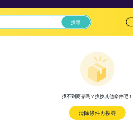
搜尋
找不到商品嗎？換換其他條件吧！
清除條件再搜尋