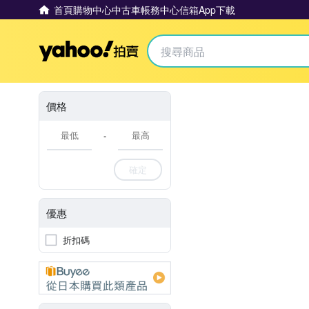
首頁
購物中心
中古車
帳務中心
信箱
App下載
Yahoo拍賣
價格
-
確定
優惠
折扣碼