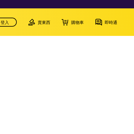
登入
賣東西
購物車
即時通