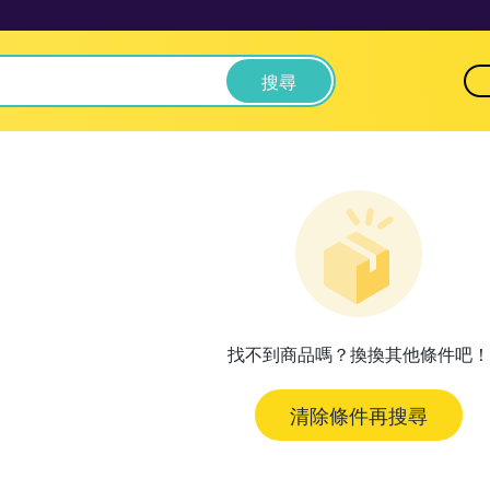
搜尋
找不到商品嗎？換換其他條件吧！
清除條件再搜尋