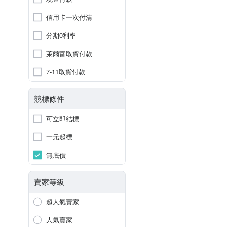
信用卡一次付清
分期0利率
萊爾富取貨付款
7-11取貨付款
競標條件
可立即結標
一元起標
無底價
賣家等級
超人氣賣家
人氣賣家