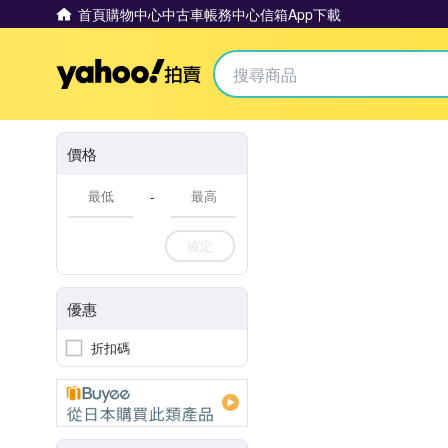
首頁
購物中心
中古車
帳務中心
信箱
App下載
Yahoo拍賣
價格
-
確定
優惠
折扣碼