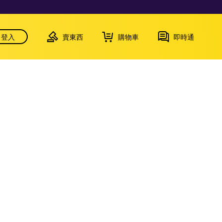
登入
賣東西
購物車
即時通