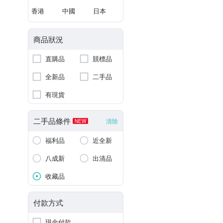
香港
中國
日本
商品狀況
直購品
競標品
全新品
二手品
有現貨
二手品條件
清除
NEW
福利品
近全新
八成新
出清品
收藏品
付款方式
現金付款