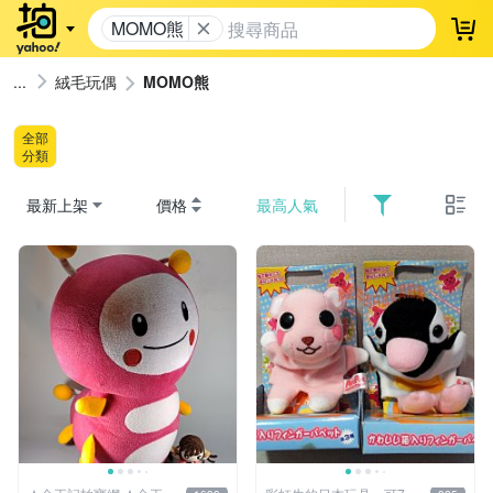
MOMO熊
登
絨毛玩偶
MOMO熊
全部
分類
最新上架
價格
最高人氣