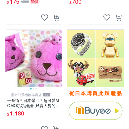
175
700
$300
59折
$
$
一番街日系禮物專賣店
87
一番街＊日本帶回＊超可愛M
OMO趴趴娃娃~只賣大隻的1
號~單隻價～生日禮物
1,180
$