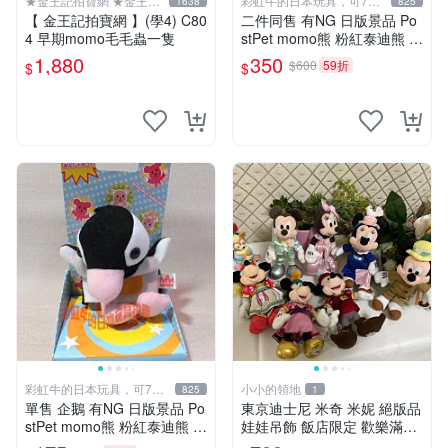
★金王記拍寶網 ★金王記
彩虹牛的日本玩具，可7取
1638
825
拍寶趣
付
【 金王記拍寶網 】(學4) C80
二件同售 有NG 日版景品 Po
4 早期momo毛毛蟲一隻
stPet momo熊 粉紅泰迪熊 妹
妹 comomo 企鵝 娃娃 布偶
1,880
350
$600
59折
$
$
手指頭 娃娃
彩虹牛的日本玩具，可7取
小小的領地
825
1
付
單售 企鵝 有NG 日版景品 Po
東京迪士尼 米奇 米妮 絕版品
stPet momo熊 粉紅泰迪熊 娃
娃娃吊飾 飯店限定 歡樂滿人
娃 布偶 手指頭 娃娃
間 復活節