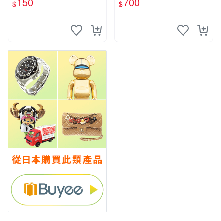
150
700
$
$