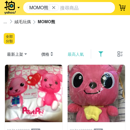
MOMO熊
登
絨毛玩偶
MOMO熊
全部
分類
最新上架
價格
最高人氣