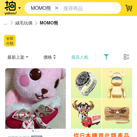
MOMO熊
登
絨毛玩偶
MOMO熊
全部
分類
最新上架
價格
最高人氣