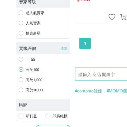
賣家等級
超人氣賣家
人氣賣家
拍賣新星
1
賣家評價
清除
1-100
高於100
高於1,000
高於10,000
#comomo娃娃
#MOMO
時間
新刊登
即將結標