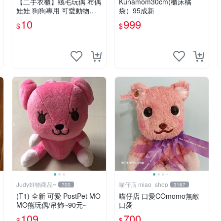
【二手衣櫃】絨毛玩偶 布偶
Kunamom30cm(櫃床橘
娃娃 狗狗專用 可愛動物系
袋）95成新
列 耐咬耐磨玩具 玩偶 粉紅
10
999
$
$
熊寵物玩具 1120929
Judy好物商品~
喵仔店 miao_shop
700
3167
(T1) 全新 可愛 PostPet MO
喵仔店 口愛COmomo無敵
MO熊玩偶/吊飾~90元~
口愛
109
700
$
$