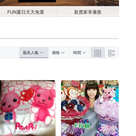
FUN夏日天天免運
新賣家享優惠
最高人氣
價格
時間