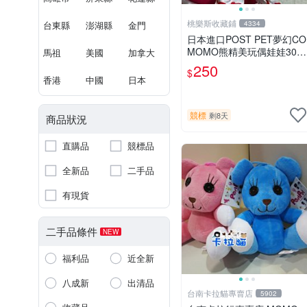
桃樂斯收藏鋪
台東縣
澎湖縣
金門
4334
日本進口POST PET夢幻CO
MOMO熊精美玩偶娃娃30c
馬祖
美國
加拿大
m
250
$
香港
中國
日本
競標
剩8天
商品狀況
直購品
競標品
全新品
二手品
有現貨
二手品條件
NEW
福利品
近全新
八成新
出清品
台南卡拉貓專賣店
5902