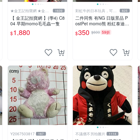
★金王記拍寶網 ★金王
彩虹牛的日本玩具，可7
1639
825
記拍寶趣
取付
【 金王記拍寶網 】(學4) C8
二件同售 有NG 日版景品 P
04 早期momo毛毛蟲一隻
ostPet momo熊 粉紅泰迪熊
妹妹 comomo 企鵝 娃娃 布
1,880
350
$600
59折
$
$
偶 手指頭 娃娃
Y2067503817
不議價不另拍圖片
167
1114