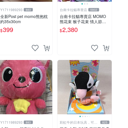
Y1711989293
台南卡拉貓專賣店
883
5902
全新Post pet momo熊抱枕
台南卡拉貓專賣店 MOMO
約35x30cm
熊花束 猴子花束 情人節禮
物 二選一 可繡字 可今天寄
399
2,380
$
$
明天到
Y1711989293
彩虹牛的日本玩具，可7
883
825
取付