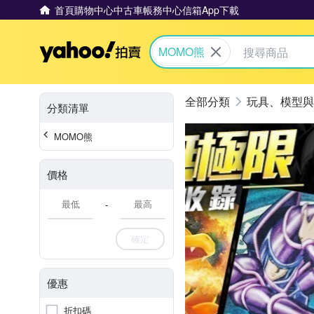
首頁
購物中心
中古車
帳務中心
信箱
App下載
Yahoo拍賣
MOMO熊
玩具、模型與
分類清單
MOMO熊
價格
-
確定
優惠
折扣碼