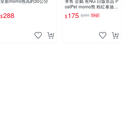
全新momo熊高約30公分
單售 企鵝 有NG 日版景品 P
ostPet momo熊 粉紅泰迪熊
娃娃 布偶 手指頭 娃娃
288
175
$300
59折
$
$