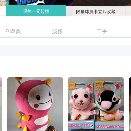
唱片一元起標
限量球員卡立即收藏
立即買
競標
二手