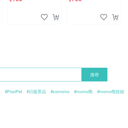
搜尋
熊
#PostPet
#日版景品
#comomo
#momo熊
#momo熊娃娃