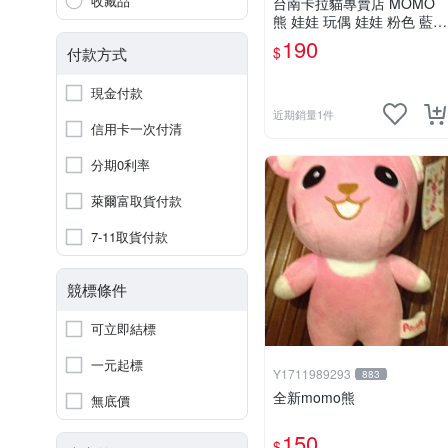
收藏品
台南卡拉貓專賣店 MOMO
熊 娃娃 玩偶 娃娃 粉色 藍色
2色分售
190
$
付款方式
現金付款
近期銷量1件
信用卡一次付清
分期0利率
萊爾富取貨付款
7-11取貨付款
競標條件
可立即結標
一元起標
Y1711989293
883
全新momo熊
無底價
150
$