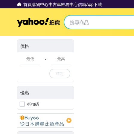
首頁
購物中心
中古車
帳務中心
信箱
App下載
Yahoo拍賣
價格
-
確定
優惠
折扣碼