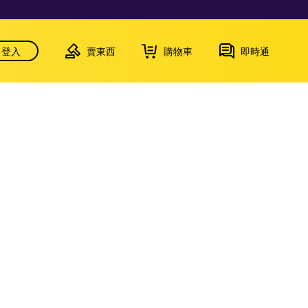
登入
賣東西
購物車
即時通