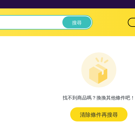
搜尋
找不到商品嗎？換換其他條件吧！
清除條件再搜尋