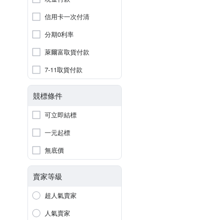
信用卡一次付清
分期0利率
萊爾富取貨付款
7-11取貨付款
競標條件
可立即結標
一元起標
無底價
賣家等級
超人氣賣家
人氣賣家