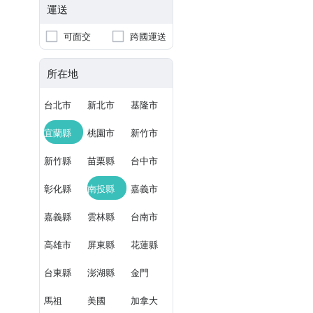
運送
可面交
跨國運送
所在地
台北市
新北市
基隆市
宜蘭縣
桃園市
新竹市
新竹縣
苗栗縣
台中市
彰化縣
南投縣
嘉義市
嘉義縣
雲林縣
台南市
高雄市
屏東縣
花蓮縣
台東縣
澎湖縣
金門
馬祖
美國
加拿大