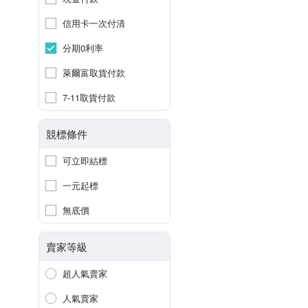
信用卡一次付清
分期0利率
萊爾富取貨付款
7-11取貨付款
競標條件
可立即結標
一元起標
無底價
賣家等級
超人氣賣家
人氣賣家