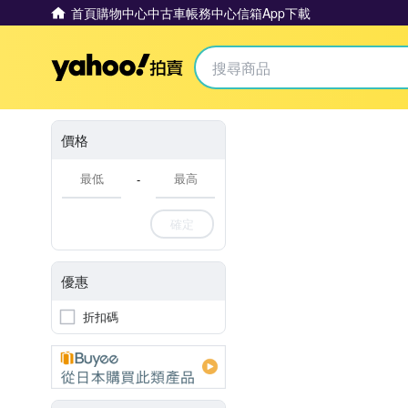
首頁
購物中心
中古車
帳務中心
信箱
App下載
Yahoo拍賣
價格
-
確定
優惠
折扣碼