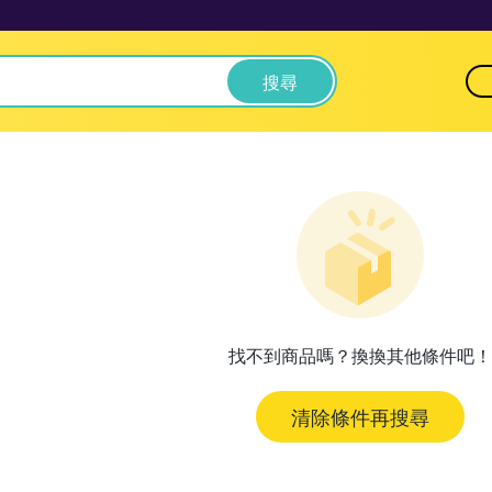
搜尋
找不到商品嗎？換換其他條件吧！
清除條件再搜尋