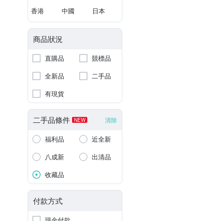
香港
中國
日本
商品狀況
直購品
競標品
全新品
二手品
有現貨
二手品條件
清除
NEW
福利品
近全新
八成新
出清品
收藏品
付款方式
現金付款