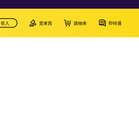
登入
賣東西
購物車
即時通