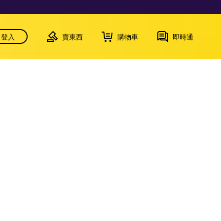
登入
賣東西
購物車
即時通