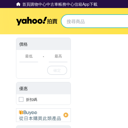
首頁
購物中心
中古車
帳務中心
信箱
App下載
Yahoo拍賣
價格
-
確定
優惠
折扣碼