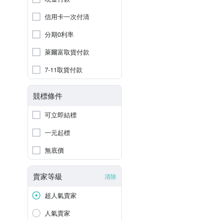
信用卡一次付清
分期0利率
萊爾富取貨付款
7-11取貨付款
競標條件
可立即結標
一元起標
無底價
賣家等級
清除
超人氣賣家
人氣賣家