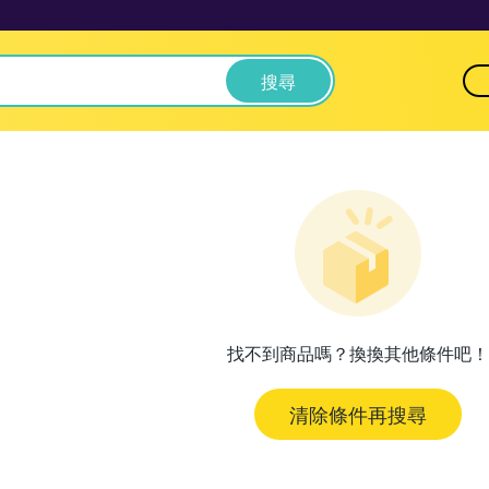
搜尋
找不到商品嗎？換換其他條件吧！
清除條件再搜尋