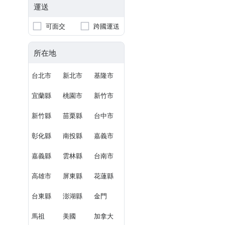
運送
可面交
跨國運送
所在地
台北市
新北市
基隆市
宜蘭縣
桃園市
新竹市
新竹縣
苗栗縣
台中市
彰化縣
南投縣
嘉義市
嘉義縣
雲林縣
台南市
高雄市
屏東縣
花蓮縣
台東縣
澎湖縣
金門
馬祖
美國
加拿大