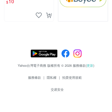
10
$
物玩具 1120929
Yahoo台灣電子商務 版權所有 © 2026 服務條款(
更新
)
服務條款
|
隱私權
|
拍賣使用規範
交易安全