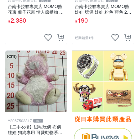
台南卡拉貓專賣店
台南卡拉貓專賣店
5902
5902
台南卡拉貓專賣店 MOMO熊
台南卡拉貓專賣店 MOMO熊
花束 猴子花束 情人節禮物 二
娃娃 玩偶 娃娃 粉色 藍色 2色
選一 可繡字 可今天寄明天到
分售
2,380
190
$
$
近期銷量1件
Y2067503817
167
【二手衣櫃】絨毛玩偶 布偶
娃娃 狗狗專用 可愛動物系列
耐咬耐磨玩具 玩偶 粉紅熊寵