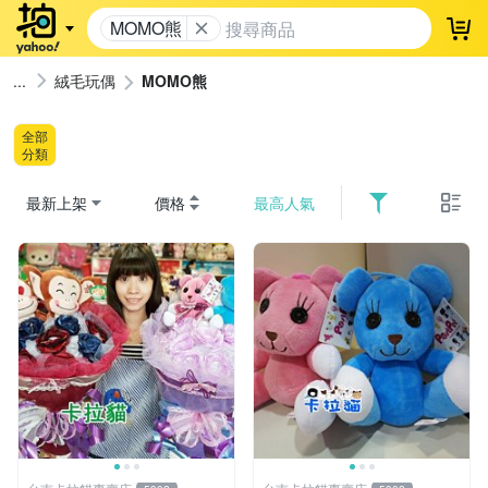
MOMO熊
登
絨毛玩偶
MOMO熊
全部
分類
最新上架
價格
最高人氣