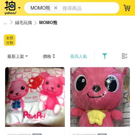
MOMO熊
登
絨毛玩偶
MOMO熊
全部
分類
最新上架
價格
最高人氣