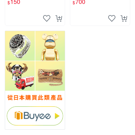
150
700
$
$