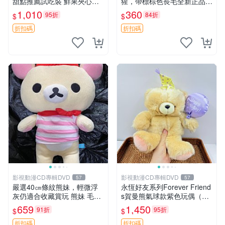
甜點推薦試吃裝 鮮果夾心糖
猩，帶標棕色長毛全新正品，
果，甜蜜滋味享不停 薄荷草
保存極佳。 宜家 尤恩格斯 庫
1,010
360
95折
84折
$
$
莓 奶油心 60粒 mini小甜心糖
格小猩猩
果，水果味夾心零食裝 心形
折扣碼
折扣碼
糖果 60
影視動漫CD專輯DVD
影視動漫CD專輯DVD
57
57
嚴選40㎝條紋熊妹，輕微浮
永恆好友系列Forever Friend
灰仍適合收藏賞玩 熊妹 毛絨
s賀曼熊氣球款紫色玩偶（鼻
玩具 浮雕熊
子稍有磨損） 中古玩具 氣球
659
1,450
91折
95折
$
$
熊 玩偶
折扣碼
折扣碼