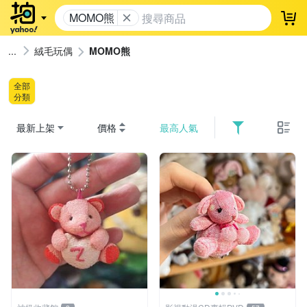
MOMO熊
登
絨毛玩偶
MOMO熊
全部
分類
最新上架
價格
最高人氣