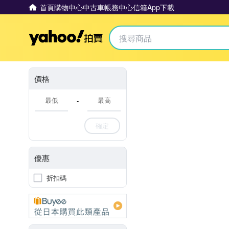
首頁
購物中心
中古車
帳務中心
信箱
App下載
Yahoo拍賣
價格
-
確定
優惠
折扣碼