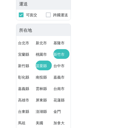
運送
可面交
跨國運送
所在地
台北市
新北市
基隆市
宜蘭縣
桃園市
新竹市
新竹縣
苗栗縣
台中市
彰化縣
南投縣
嘉義市
嘉義縣
雲林縣
台南市
高雄市
屏東縣
花蓮縣
台東縣
澎湖縣
金門
馬祖
美國
加拿大