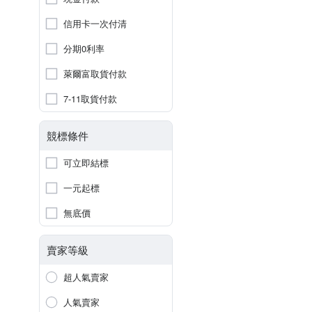
信用卡一次付清
分期0利率
萊爾富取貨付款
7-11取貨付款
競標條件
可立即結標
一元起標
無底價
賣家等級
超人氣賣家
人氣賣家