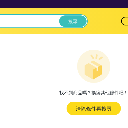
搜尋
找不到商品嗎？換換其他條件吧！
清除條件再搜尋