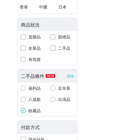
香港
中國
日本
商品狀況
直購品
競標品
全新品
二手品
有現貨
二手品條件
清除
NEW
福利品
近全新
八成新
出清品
收藏品
付款方式
現金付款