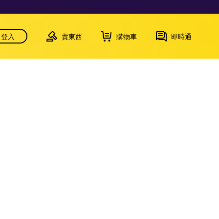
登入
賣東西
購物車
即時通