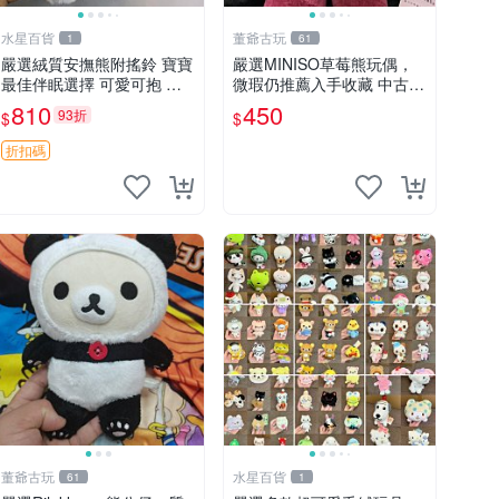
水星百貨
董爺古玩
1
61
嚴選絨質安撫熊附搖鈴 寶寶
嚴選MINISO草莓熊玩偶，
最佳伴眠選擇 可愛可抱 絨
微瑕仍推薦入手收藏 中古 M
毛玩具 安撫熊 嬰兒用
INISO 草莓熊 玩具 收藏
810
450
93折
$
$
折扣碼
董爺古玩
水星百貨
61
1