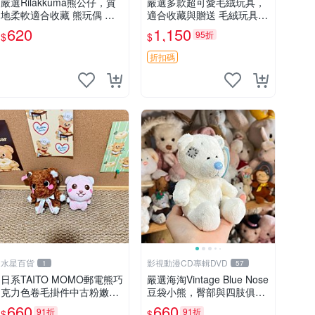
嚴選Rilakkuma熊公仔，質
嚴選多款超可愛毛絨玩具，
地柔軟適合收藏 熊玩偶 柔
適合收藏與贈送 毛絨玩具、
軟 公仔 收藏
抱枕、公仔
620
1,150
95折
$
$
折扣碼
水星百貨
影視動漫CD專輯DVD
1
57
日系TAITO MOMO郵電熊巧
嚴選海淘Vintage Blue Nose
克力色卷毛掛件中古粉嫩玩
豆袋小熊，臀部與四肢俱
偶微瑕推薦 postpet momo
全，坐高11公分，附原盒與
660
660
91折
91折
$
$