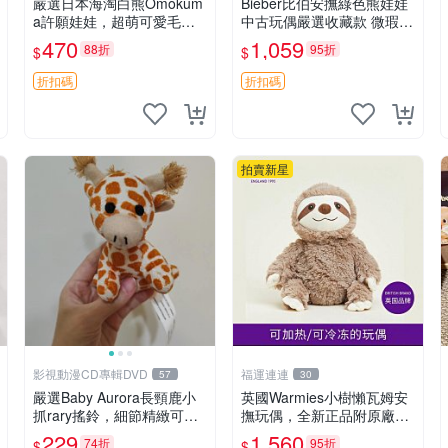
嚴選日本海淘白熊Omokum
Bieber比伯安撫綠色熊娃娃
a許願娃娃，超萌可愛毛絨
中古玩偶嚴選收藏款 微瑕輕
公仔推薦收藏 白熊 Omoku
度使用 Bieber綠熊娃娃 中
470
1,059
88折
95折
$
$
ma 毛絨玩具 偽裝娃娃 玩具
古玩偶 微瑕
擺飾
折扣碼
折扣碼
拍賣新星
影視動漫CD專輯DVD
福運連連
57
30
嚴選Baby Aurora長頸鹿小
英國Warmies小樹懶瓦姆安
抓rary搖鈴，細節精緻可聆
撫玩偶，全新正品附原廠吊
聽清脆鈴音 軟萌可愛 定制
牌與防塵袋，內藏薰衣草可
229
1,560
74折
95折
$
$