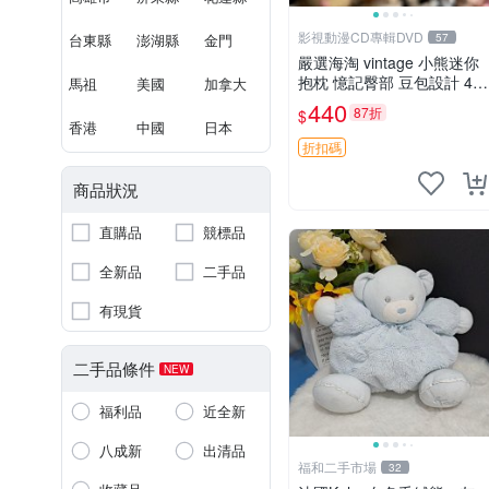
影視動漫CD專輯DVD
台東縣
澎湖縣
金門
57
嚴選海淘 vintage 小熊迷你
抱枕 憶記臀部 豆包設計 4c
馬祖
美國
加拿大
m 高 推薦收藏 迷你豆包小
440
87折
$
熊、高臀部、豆袋抱枕
香港
中國
日本
折扣碼
商品狀況
直購品
競標品
全新品
二手品
有現貨
二手品條件
NEW
福利品
近全新
八成新
出清品
福和二手市場
32