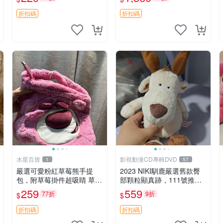
紀念 金屬搖鈴 新手媽咪推
加熱，適合各個年齡層，冷
薦 長頸鹿 抓rary 搖鈴
暖兩用享受抱抱樂趣，不容
折扣碼
折扣碼
錯過嚴選好物 溫暖 冷感
水星百貨
影視動漫CD專輯DVD
1
57
嚴選可愛粉紅草莓熊手提
2023 NIKI馴鹿嚴選舊款臀
包，附草莓掛件超吸睛 草莓
部顆粒顯真跡，111號推薦
熊手提包 草莓掛件 可愛port
珍藏品 馴鹿 舊款 尾巴顆粒
259
559
77折
9折
$
$
unese
折扣碼
折扣碼