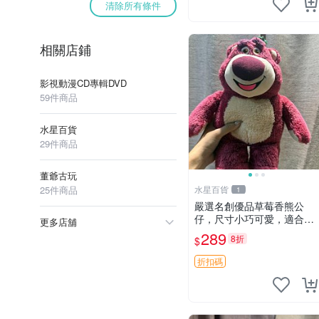
清除所有條件
相關店鋪
影視動漫CD專輯DVD
59件商品
水星百貨
29件商品
董爺古玩
25件商品
水星百貨
1
嚴選名創優品草莓香熊公
仔，尺寸小巧可愛，適合收
更多店舖
藏賞玩 30cm 玩具 公仔 草
289
8折
$
莓熊
折扣碼