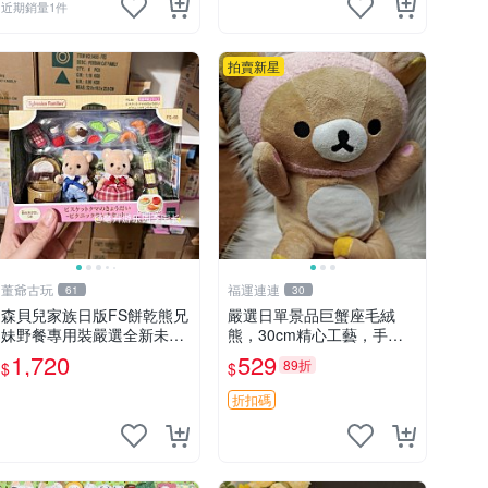
近期銷量1件
拍賣新星
董爺古玩
福運連連
61
30
森貝兒家族日版FS餅乾熊兄
嚴選日單景品巨蟹座毛絨
妹野餐專用裝嚴選全新未開
熊，30cm精心工藝，手感
封，包含兩組大童款紙盒
軟糯推薦收藏送人 巨蟹座
1,720
529
89折
$
$
裝，適合收藏與分享。 餅乾
毛絨玩具 精緻做工
熊兄妹、野餐、收藏
折扣碼