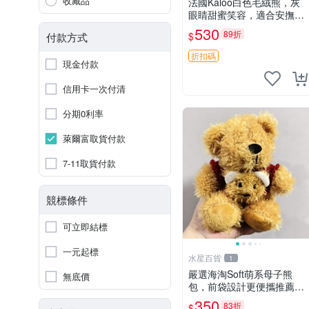
收藏品
法國Kaloo白色毛絨熊，灰
眼睛甜蜜笑容，適合安撫逗
趣可愛，柔軟面料手感佳。
530
89折
$
付款方式
14 白色安撫熊 毛絨玩具 寶
寶逗樂具
折扣碼
現金付款
信用卡一次付清
分期0利率
萊爾富取貨付款
7-11取貨付款
競標條件
可立即結標
一元起標
水星百貨
1
嚴選海淘Soft萌系母子熊
無底價
包，前袋設計更便攜推薦收
藏 母子熊 軟綿綿 包包
350
83折
$