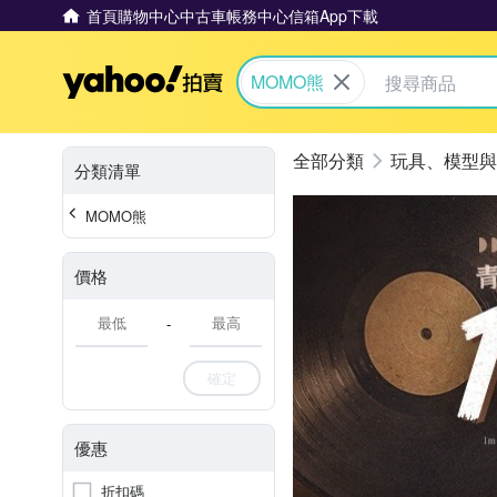
首頁
購物中心
中古車
帳務中心
信箱
App下載
Yahoo拍賣
MOMO熊
玩具、模型與
分類清單
MOMO熊
價格
-
確定
優惠
折扣碼