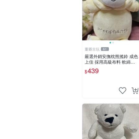
董爺古玩
61
嚴選外銷安撫枕熊搖鈴 成色
上佳 採用高級布料 軟綿適
合收藏 安心選購 安撫枕 熊
439
$
玩具 搖鈴