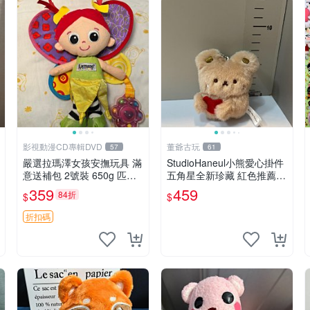
影視動漫CD專輯DVD
董爺古玩
57
61
嚴選拉瑪澤女孩安撫玩具 滿
StudioHaneul小熊愛心掛件
意送補包 2號裝 650g 匹配
五角星全新珍藏 紅色推薦收
嬰幼童舒壓好伴侶 女孩專用
藏 玩具掛飾 掛件 新品
359
459
84折
$
$
安心選擇 安撫玩偶 衝包 玩
具
折扣碼