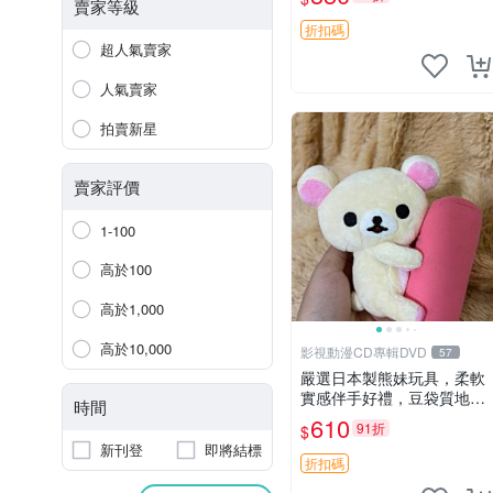
賣家等級
折扣碼
超人氣賣家
人氣賣家
拍賣新星
賣家評價
1-100
高於100
高於1,000
高於10,000
影視動漫CD專輯DVD
57
嚴選日本製熊妹玩具，柔軟
實感伴手好禮，豆袋質地手
時間
感佳，抱枕小熊 recom 推薦
610
91折
$
白色豆袋 玩具
新刊登
即將結標
折扣碼