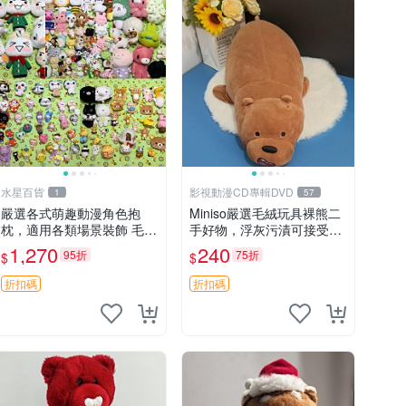
水星百貨
影視動漫CD專輯DVD
1
57
嚴選各式萌趣動漫角色抱
Miniso嚴選毛絨玩具裸熊二
枕，適用各類場景裝飾 毛絨
手好物，浮灰污漬可接受。
玩具、卡通抱枕、趣味玩偶
請詳閱照片再下單，售出不
1,270
240
95折
75折
$
$
退不換。全新品相收藏推
薦。 裸熊 毛絨玩具 收藏
折扣碼
折扣碼