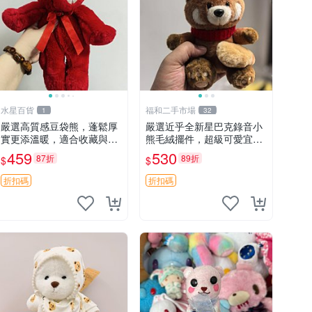
水星百貨
福和二手市場
1
32
嚴選高質感豆袋熊，蓬鬆厚
嚴選近乎全新星巴克錄音小
實更添溫暖，適合收藏與休
熊毛絨擺件，超級可愛宜贈
憩。前胸填充飽滿，背部亦
送掛飾 錄音小熊 毛絨擺件
459
530
87折
89折
$
$
具優雅設計。 豆袋熊 保暖
贈品
溫柔 蓬松
折扣碼
折扣碼