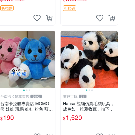
郵電熊 中古玩偶
吊牌收藏。藍鼻子小熊，值
得擁有 玩具 憶熊
折扣碼
折扣碼
台南卡拉貓專賣店
董爺古玩
5902
61
台南卡拉貓專賣店 MOMO
Hansa 熊貓仿真毛絨玩具，
熊 娃娃 玩偶 娃娃 粉色 藍色
成色如一推薦收藏，拍下無
2色分售
疑心 熊貓 毛絨玩具 收藏
190
1,520
$
$