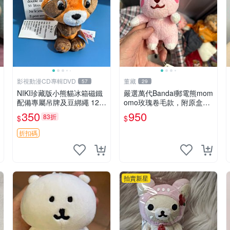
影視動漫CD專輯DVD
董藏
57
29
NIKI珍藏版小熊貓冰箱磁鐵
嚴選萬代Bandai郵電熊mom
配備專屬吊牌及豆綁繩 12c
omo玫瑰卷毛款，附原盒與
m 廢品嚴選 好評推薦 小熊
吊牌，粉嫩可愛入手即柔軟
350
950
83折
$
$
貓冰箱貼 磁鐵掛件 冰箱飾
～ 玫瑰卷毛 郵電熊 正品
品
折扣碼
拍賣新星