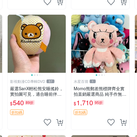
影視動漫CD專輯DVD
水星百貨
57
1
嚴選SanX輕松熊安睡搖鈴，
Momo熊郵差熊標牌齊全實
實拍圖可見，適合睡前伴
拍直銷嚴選商品 純手作無修
侶， Picks安撫好物 0325
圖可收藏 郵差熊 Momo熊
540
1,710
89折
95折
$
$
懸吊 電腦
標牌 商品
折扣碼
折扣碼