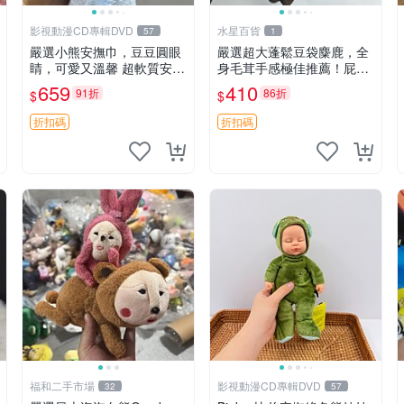
影視動漫CD專輯DVD
水星百貨
57
1
嚴選小熊安撫巾，豆豆圓眼
嚴選超大蓬鬆豆袋麋鹿，全
睛，可愛又溫馨 超軟質安撫
身毛茸手感極佳推薦！屁股
巾，豆豆設計，哄睡好幫手
與四肢填充均勻，適合收藏
659
410
91折
86折
$
$
約克豆豆眼安撫巾 數碼豆豆
與孩童共賞。 麋鹿 豆袋 毛
眼
茸玩具
折扣碼
折扣碼
福和二手市場
影視動漫CD專輯DVD
32
57