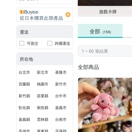
遊戲卡牌
全部
運送
(159)
可面交
跨國運送
1 ~ 60 筆結果
所在地
全部商品
台北市
新北市
基隆市
宜蘭縣
桃園市
新竹市
新竹縣
苗栗縣
台中市
彰化縣
南投縣
嘉義市
嘉義縣
雲林縣
台南市
高雄市
屏東縣
花蓮縣