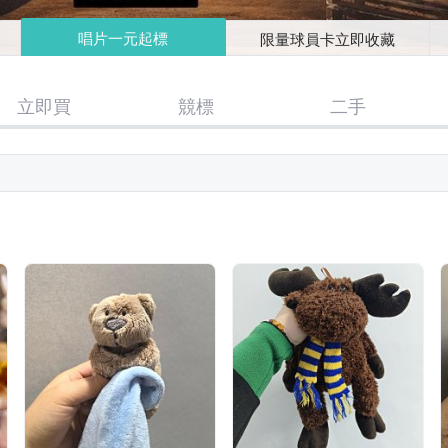
唱片一元起標
限量球員卡立即收藏
立即買
競標
二手