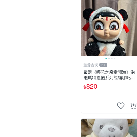
董爺古玩
61
嚴選《哪吒之魔童鬧海》泡
泡瑪特抱抱系列熊貓哪吒搪
膠臉毛絨， STATE：如圖顯
820
$
示 哪吒 毛絨公仔 泡泡瑪特