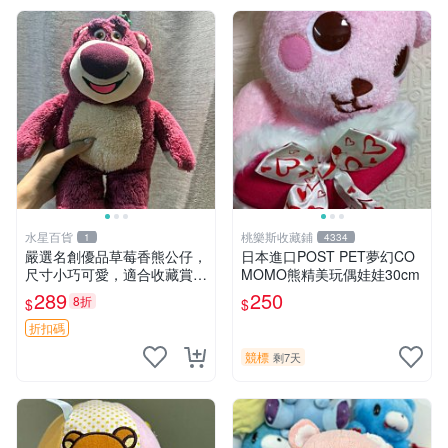
水星百貨
桃樂斯收藏鋪
1
4334
嚴選名創優品草莓香熊公仔，
日本進口POST PET夢幻CO
尺寸小巧可愛，適合收藏賞玩
MOMO熊精美玩偶娃娃30cm
30cm 玩具 公仔 草莓熊
289
250
8折
$
$
折扣碼
競標
剩7天