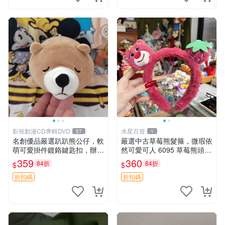
影視動漫CD專輯DVD
水星百貨
57
1
名創優品嚴選趴趴熊公仔，軟
嚴選中古草莓熊髮箍，微瑕依
萌可愛掛件鍍鉻鍵匙扣，辦公
然可愛可人 6095 草莓熊頭飾
放松好選擇 趴趴熊 鍍鉻鍵匙
中古髮圈 熊寶 寶寶 娃娃熊髮
359
360
84折
84折
$
$
扣 萬用掛件
箍 中古收藏 玩具髮夾
折扣碼
折扣碼