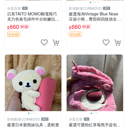
水星百貨
影視動漫CD專輯DVD
1
57
日系TAITO MOMO郵電熊巧
嚴選海淘Vintage Blue Nose
克力色卷毛掛件中古粉嫩玩偶
豆袋小熊，臀部與四肢俱全，
微瑕推薦 postpet momo 郵
坐高11公分，附原盒與吊牌
660
660
91折
91折
$
$
電熊 中古玩偶
收藏。藍鼻子小熊，值得擁有
玩具 憶熊
折扣碼
折扣碼
影視動漫CD專輯DVD
水星百貨
57
1
嚴選日本製熊妹玩具，柔軟實
嚴選可愛粉紅草莓熊手提包，