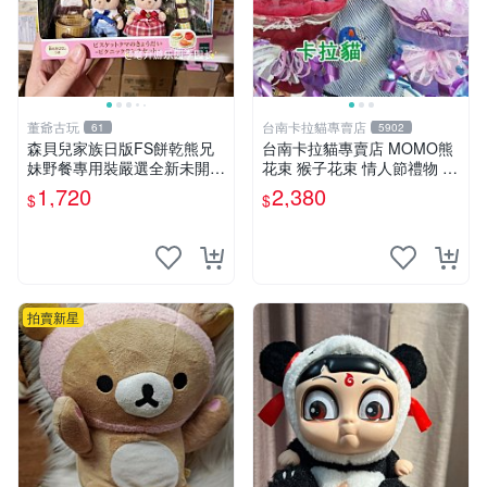
董爺古玩
台南卡拉貓專賣店
61
5902
森貝兒家族日版FS餅乾熊兄
台南卡拉貓專賣店 MOMO熊
妹野餐專用裝嚴選全新未開
花束 猴子花束 情人節禮物 二
封，包含兩組大童款紙盒裝，
選一 可繡字 可今天寄明天到
1,720
2,380
$
$
適合收藏與分享。 餅乾熊兄
妹、野餐、收藏
拍賣新星