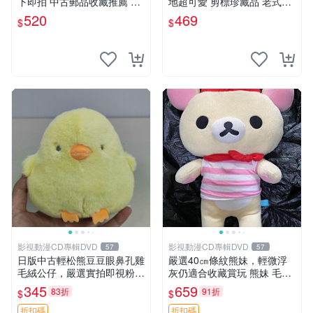
下即拍 中古郵品收藏推薦 郵
地超可愛 剪標珍藏品 老式毛
票 郵電熊 日本
巾質地 安撫熊 款式
520
469
$
$
影視動漫CD專輯DVD
影視動漫CD專輯DVD
57
57
日版中古輕松熊豆豆眼鼻孔雞
嚴選40㎝條紋熊妹，輕微浮
毛絨公仔，嚴選實拍即視粉絲
灰仍適合收藏賞玩 熊妹 毛絨
必買 公仔紙箱氣泡膜精心包
玩具 浮雕熊
345
659
83折
91折
$
$
裝快速發貨 輕松熊 公仔 雞毛
絨
折扣碼
折扣碼