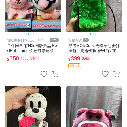
彩虹牛的日本玩具，可7取
水星百貨
825
1
付
二件同售 有NG 日版景品 Po
嚴選MO&Co.冷光綠羊毛皮斜
stPet momo熊 粉紅泰迪熊 妹
挎包，質地優雅適合時尚穿搭
妹 comomo 企鵝 娃娃 布偶
冷光綠 皮包 斜挎包
350
399
$600
59折
85折
$
$
手指頭 娃娃
折扣碼