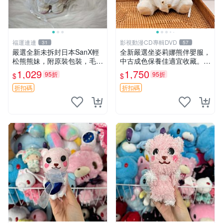
福運連連
影視動漫CD專輯DVD
31
57
嚴選全新未拆封日本SanX輕
全新嚴選坐姿莉娜熊伴嬰服，
松熊熊妹，附原裝包裝，毛絨
中古成色保養佳適宜收藏。無
質地極佳，細膩可愛，推薦收
盒子但品質完好，快速出貨。
1,029
1,750
95折
95折
$
$
藏兼送禮，適合女性好友或家
建議入手！ 中古 玩偶 滬漫
人，限量釋出。鬆熊、熊玩
折扣碼
折扣碼
偶、收藏品