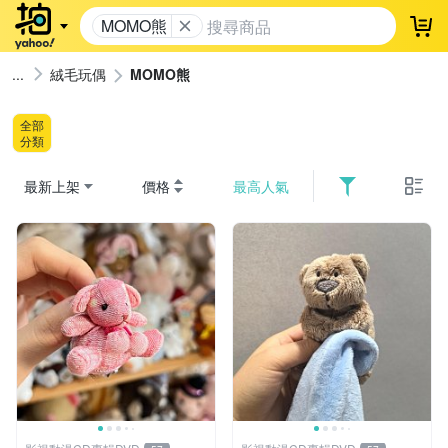
MOMO熊
登
絨毛玩偶
MOMO熊
全部
分類
最新上架
價格
最高人氣