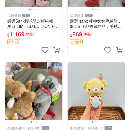
福運連連
福運連連
31
31
嚴選Sanx櫻花限定輕松熊，
嚴選 sanx 櫻桃妹妹毛絨熊，
夏日 LIMITED EDITION 粉色
30cm 正品收藏佳品，手感極
毛絨熊，背有拉鏈設計，肚內
軟，適合贈送與收藏 櫻桃妹
1,169
869
95折
94折
$
$
填充豆袋，精致工藝呈現，狀
妹、sanx、毛絨熊
態如新，適合收藏與送人 櫻
折扣碼
折扣碼
花、
影視動漫CD專輯DVD
影視動漫CD專輯DVD
57
57