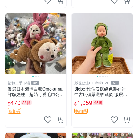
福和二手市場
影視動漫CD專輯DVD
32
57
嚴選日本海淘白熊Omokuma
Bieber比伯安撫綠色熊娃娃
許願娃娃，超萌可愛毛絨公仔
中古玩偶嚴選收藏款 微瑕輕
推薦收藏 白熊 Omokuma 毛
度使用 Bieber綠熊娃娃 中古
470
1,059
88折
95折
$
$
絨玩具 偽裝娃娃 玩具擺飾
玩偶 微瑕
折扣碼
折扣碼