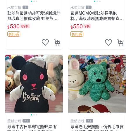
水星百貨
水星百貨
1
1
郵差熊嚴選萌趣可愛滿版設計
嚴選MOMO熊郵差長毛抱
無瑕真照推薦收藏 郵差熊 熊
枕，滿版清晰無濾鏡實拍直
抱枕 紅薯啵啵間
銷。每周新品到貨，不容錯
530
550
89折
9折
$
$
過！ 郵差熊 長毛 抱枕
折扣碼
折扣碼
董爺古玩
董爺古玩
61
61
嚴選中古日單郵電熊郵票 拍
嚴選卷毛安撫熊，仿舊毛巾質