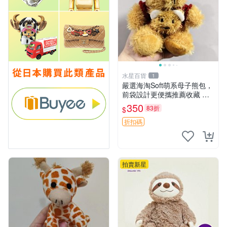
水星百貨
1
嚴選海淘Soft萌系母子熊包，
前袋設計更便攜推薦收藏 母
子熊 軟綿綿 包包
350
83折
$
折扣碼
拍賣新星