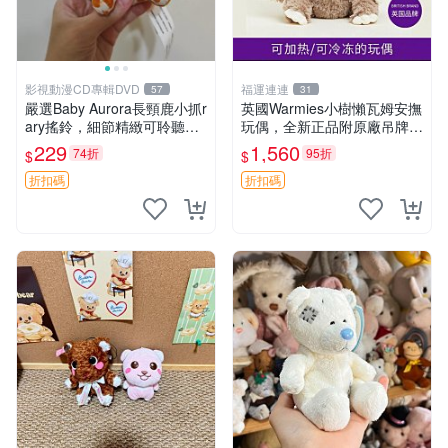
影視動漫CD專輯DVD
福運連連
57
31
嚴選Baby Aurora長頸鹿小抓r
英國Warmies小樹懶瓦姆安撫
ary搖鈴，細節精緻可聆聽清
玩偶，全新正品附原廠吊牌與
脆鈴音 軟萌可愛 定制紀念 金
防塵袋，內藏薰衣草可加熱，
229
1,560
74折
95折
$
$
屬搖鈴 新手媽咪推薦 長頸鹿
適合各個年齡層，冷暖兩用享
抓rary 搖鈴
受抱抱樂趣，不容錯過嚴選好
折扣碼
折扣碼
物 溫暖 冷感