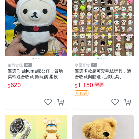
董爺古玩
水星百貨
61
1
嚴選Rilakkuma熊公仔，質地
嚴選多款超可愛毛絨玩具，適
柔軟適合收藏 熊玩偶 柔軟 公
合收藏與贈送 毛絨玩具、抱
仔 收藏
枕、公仔
620
1,150
95折
$
$
折扣碼