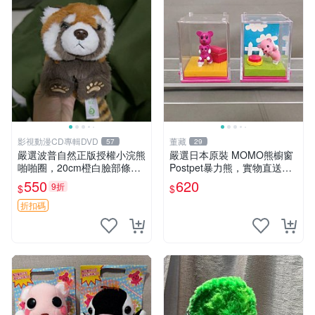
影視動漫CD專輯DVD
董藏
57
29
嚴選波普自然正版授權小浣熊
嚴選日本原裝 MOMO熊櫥窗
啪啪圈，20cm橙白臉部條紋
Postpet暴力熊，實物直送新
清晰，毛絨超萌贈品推薦。
臺灣。MOMO熊 暴力熊 熊貓
550
620
9折
$
$
小浣熊 波普 圈環
櫥窗
折扣碼