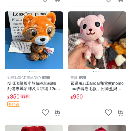
影視動漫CD專輯DVD
董藏
57
29
NIKI珍藏版小熊貓冰箱磁鐵
嚴選萬代Bandai郵電熊momo
配備專屬吊牌及豆綁繩 12cm
mo玫瑰卷毛款，附原盒與吊
廢品嚴選 好評推薦 小熊貓冰
牌，粉嫩可愛入手即柔軟～
350
950
83折
$
$
箱貼 磁鐵掛件 冰箱飾品
玫瑰卷毛 郵電熊 正品
折扣碼