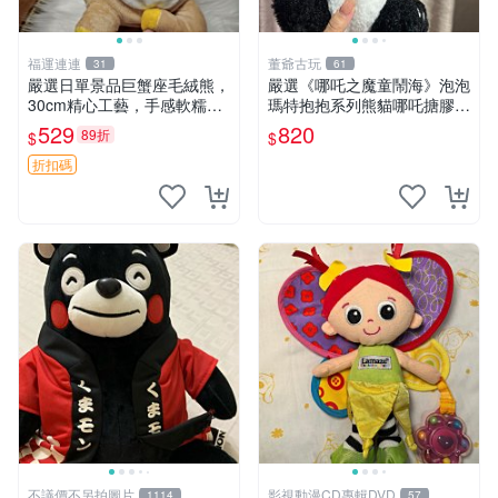
福運連連
董爺古玩
31
61
嚴選日單景品巨蟹座毛絨熊，
嚴選《哪吒之魔童鬧海》泡泡
30cm精心工藝，手感軟糯推
瑪特抱抱系列熊貓哪吒搪膠臉
薦收藏送人 巨蟹座 毛絨玩具
毛絨， STATE：如圖顯示 哪
529
820
89折
$
$
精緻做工
吒 毛絨公仔 泡泡瑪特
折扣碼
不議價不另拍圖片
影視動漫CD專輯DVD
1114
57