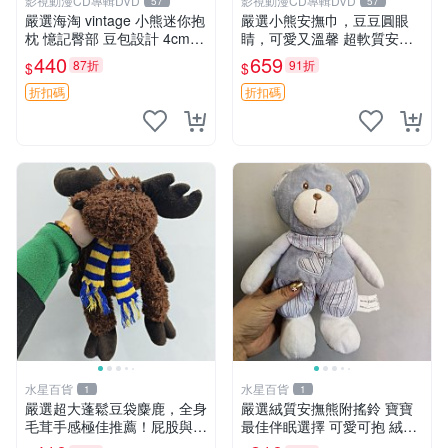
影視動漫CD專輯DVD
影視動漫CD專輯DVD
57
57
嚴選海淘 vintage 小熊迷你抱
嚴選小熊安撫巾，豆豆圓眼
枕 憶記臀部 豆包設計 4cm
睛，可愛又溫馨 超軟質安撫
高 推薦收藏 迷你豆包小熊、
巾，豆豆設計，哄睡好幫手
440
659
87折
91折
$
$
高臀部、豆袋抱枕
約克豆豆眼安撫巾 數碼豆豆
眼
折扣碼
折扣碼
水星百貨
水星百貨
1
1
嚴選超大蓬鬆豆袋麋鹿，全身
嚴選絨質安撫熊附搖鈴 寶寶
毛茸手感極佳推薦！屁股與四
最佳伴眠選擇 可愛可抱 絨毛
肢填充均勻，適合收藏與孩童
玩具 安撫熊 嬰兒用