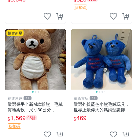
$
$
ion！巴塞羅、 Origami熊、J
agano自嘲熊笑臉手玉，全新
elly
未開封，發貨前視頻確認，四
折扣碼
川 重慶 內
拍賣新星
福運連連
董爺古玩
31
61
嚴選幾乎全新M款鬆熊，毛絨
嚴選外貿藍色小熊毛絨玩具，
質地柔軟，尺寸30公分，做
世界上最偉大的媽媽聖誕節推
工精緻可愛，適合收藏或贈送
薦禮物 五角星 兒童玩具 母親
1,569
469
95折
$
$
親友。中古使用痕跡，手感依
節
然優良。 鬆熊 嬰熊 毛玩偶
折扣碼