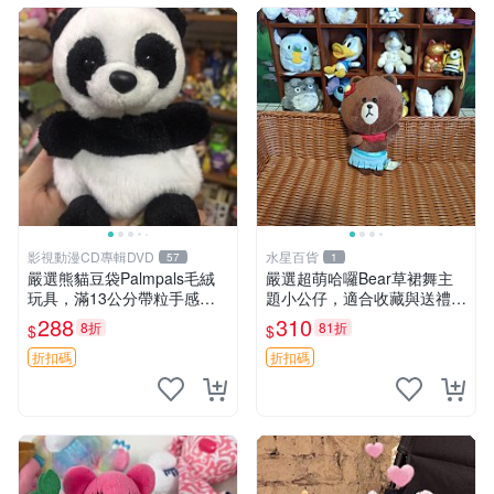
影視動漫CD專輯DVD
水星百貨
57
1
嚴選熊貓豆袋Palmpals毛絨
嚴選超萌哈囉Bear草裙舞主
玩具，滿13公分帶粒手感極
題小公仔，適合收藏與送禮 1
佳，電影主題周邊推薦 熊貓
00 克 哈囉Bear 草裙舞
288
310
8折
81折
$
$
Palmpals 毛絨玩具 豆袋 劇場
版周邊
折扣碼
折扣碼