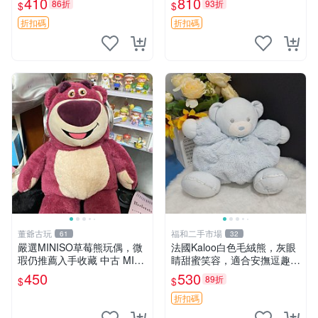
410
810
86折
93折
$
$
共賞。 麋鹿 豆袋 毛茸玩具
折扣碼
折扣碼
董爺古玩
福和二手市場
61
32
嚴選MINISO草莓熊玩偶，微
法國Kaloo白色毛絨熊，灰眼
瑕仍推薦入手收藏 中古 MINI
睛甜蜜笑容，適合安撫逗趣可
SO 草莓熊 玩具 收藏
愛，柔軟面料手感佳。14 白
450
530
89折
$
$
色安撫熊 毛絨玩具 寶寶逗樂
具
折扣碼