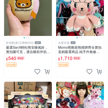
影視動漫CD專輯DVD
水星百貨
57
1
嚴選SanX輕松熊安睡搖鈴，
Momo熊郵差熊標牌齊全實拍
實拍圖可見，適合睡前伴侶，
直銷嚴選商品 純手作無修圖
Picks安撫好物 0325 懸吊 電
可收藏 郵差熊 Momo熊 標牌
540
1,710
89折
95折
$
$
腦
商品
折扣碼
折扣碼