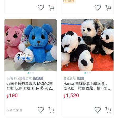
台南卡拉貓專賣店
董爺古玩
5902
61
台南卡拉貓專賣店 MOMO熊
Hansa 熊貓仿真毛絨玩具，
娃娃 玩偶 娃娃 粉色 藍色 2色
成色如一推薦收藏，拍下無疑
分售
心 熊貓 毛絨玩具 收藏
190
1,520
$
$
近期銷量1件