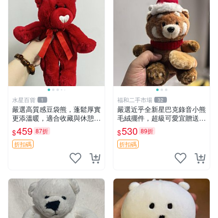
水星百貨
福和二手市場
1
32
嚴選高質感豆袋熊，蓬鬆厚實
嚴選近乎全新星巴克錄音小熊
更添溫暖，適合收藏與休憩。
毛絨擺件，超級可愛宜贈送掛
前胸填充飽滿，背部亦具優雅
飾 錄音小熊 毛絨擺件 贈品
459
530
87折
89折
$
$
設計。 豆袋熊 保暖 溫柔 蓬
松
折扣碼
折扣碼