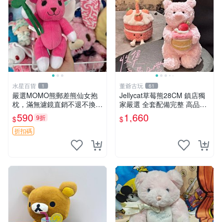
水星百貨
董爺古玩
1
61
嚴選MOMO熊郵差熊仙女抱
Jellycat草莓熊28CM 鎮店獨
枕，滿無濾鏡直銷不退不換
家嚴選 全套配備完整 高品質
經典造型可愛必備 紅薯啵啵
收藏好物 紋章 玩具熊 定制熊
590
1,660
9折
$
$
間抱枕 抱枕 時尚
折扣碼