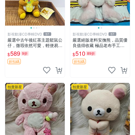
影視動漫CD專輯DVD
影視動漫CD專輯DVD
57
57
嚴選中古午後紅茶主題鬆鼠公
嚴選絕版老料安撫熊，品質優
仔，微瑕依然可愛，輕便易運
良值得收藏 極品老布手工安
送 二手收藏推薦 工廠直營 快
撫搖鈴玩具，適合哄睡寶貝
589
510
9折
89折
$
$
遞到府 中古 玩偶 公仔
超柔老料搖鈴熊，專為孩子設
計的安心伴護 推薦絕版老布
折扣碼
折扣碼
製工藝搖鈴熊，可當作童
拍賣新星
拍賣新星