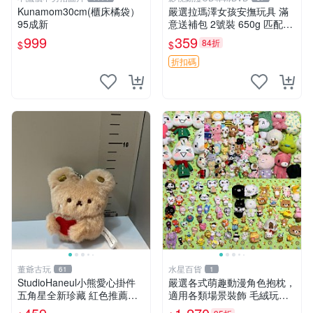
Kunamom30cm(櫃床橘袋）
嚴選拉瑪澤女孩安撫玩具 滿
95成新
意送補包 2號裝 650g 匹配嬰
幼童舒壓好伴侶 女孩專用 安
999
359
84折
$
$
心選擇 安撫玩偶 衝包 玩具
折扣碼
董爺古玩
水星百貨
61
1
StudioHaneul小熊愛心掛件
嚴選各式萌趣動漫角色抱枕，
五角星全新珍藏 紅色推薦收
適用各類場景裝飾 毛絨玩
藏 玩具掛飾 掛件 新品
具、卡通抱枕、趣味玩偶