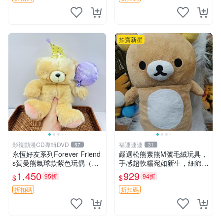
拍賣新星
影視動漫CD專輯DVD
福運連連
57
31
永恆好友系列Forever Friend
嚴選松熊素熊M號毛絨玩具，
s賀曼熊氣球款紫色玩偶（鼻
手感超軟糯宛如新生，細節精
子稍有磨損） 中古玩具 氣球
緻完美無瑕，推薦送禮或珍
1,450
929
95折
94折
$
$
熊 玩偶
藏，中古狀態保養得宜。 松
熊 素熊 毛絨doll
折扣碼
折扣碼