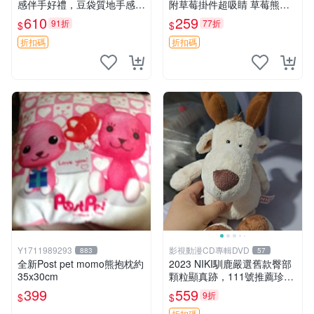
感伴手好禮，豆袋質地手感
附草莓掛件超吸睛 草莓熊手
佳，抱枕小熊 recom 推薦 白
提包 草莓掛件 可愛portunes
610
259
91折
77折
$
$
色豆袋 玩具
e
折扣碼
折扣碼
Y1711989293
影視動漫CD專輯DVD
883
57
全新Post pet momo熊抱枕約
2023 NIKI馴鹿嚴選舊款臀部
35x30cm
顆粒顯真跡，111號推薦珍藏
品 馴鹿 舊款 尾巴顆粒
399
559
9折
$
$
折扣碼