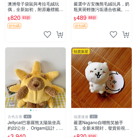
澳洲母子袋鼠與考拉毛絨玩
嚴選中古安撫熊毛絨玩具，奶
偶，全新如初，附原廠標籤，
瓶黃斑輕微污垢適合收藏。默
手感極軟，適合贈送親朋好
認兩日發貨，全國快遞隨機派
820
489
93折
88折
$
$
友。袋鼠與考拉正版，精緻尺
送。 成色如圖可放心購買，
寸，適合作為收藏或家飾擺
輕微瑕疵和臟污不影響使用。
折扣碼
折扣碼
設，增添暖意。 母子、袋
安撫熊 中古玩偶 毛
鼠、
拍賣新星
古色古香
福運連連
41
31
Jellycat巴塞羅熊太陽裝坐高
嚴選Nagano自嘲熊笑臉手
約22公分， Origami設計，來
玉，全新未開封，發貨前視頻
自越南。嚴選 Recommendat
確認，海南 廣西 貴州 嚴選N
3,940
820
93折