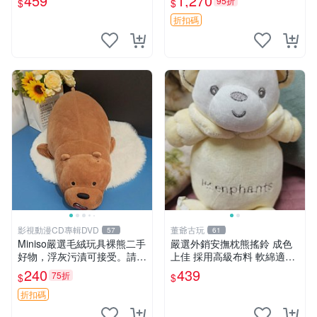
459
1,270
95折
$
$
折扣碼
影視動漫CD專輯DVD
董爺古玩
57
61
Miniso嚴選毛絨玩具裸熊二手
嚴選外銷安撫枕熊搖鈴 成色
好物，浮灰污漬可接受。請詳
上佳 採用高級布料 軟綿適合
閱照片再下單，售出不退不
收藏 安心選購 安撫枕 熊玩具
240
439
75折
$
$
換。全新品相收藏推薦。 裸
搖鈴
熊 毛絨玩具 收藏
折扣碼