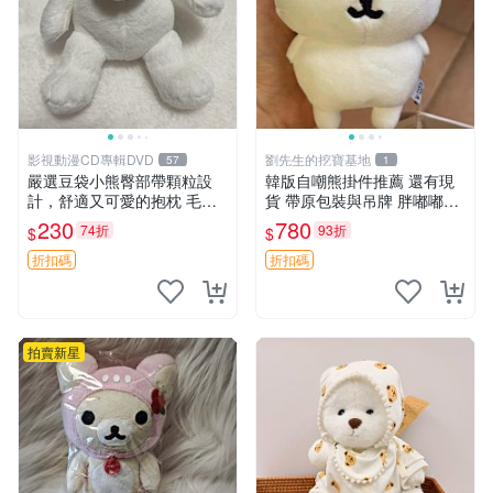
影視動漫CD專輯DVD
劉先生的挖寶基地
57
1
嚴選豆袋小熊臀部帶顆粒設
韓版自嘲熊掛件推薦 還有現
計，舒適又可愛的抱枕 毛絨
貨 帶原包裝與吊牌 胖嘟嘟超
抱枕、臀部按摩、坐墊
可愛 毛絨手感佳 小熊掛件 自
230
780
74折
93折
$
$
嘲抱枕 小熊抱枕
折扣碼
折扣碼
拍賣新星