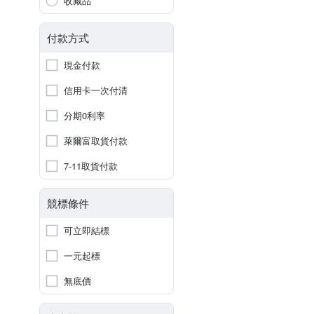
收藏品
付款方式
現金付款
信用卡一次付清
分期0利率
萊爾富取貨付款
7-11取貨付款
競標條件
可立即結標
一元起標
無底價