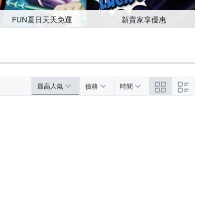
FUN夏日天天免運
新賣家享優惠
最高人氣
價格
時間