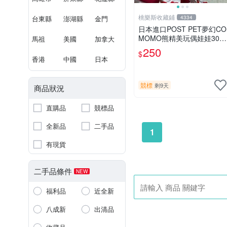
桃樂斯收藏鋪
台東縣
澎湖縣
金門
4334
日本進口POST PET夢幻CO
MOMO熊精美玩偶娃娃30c
馬祖
美國
加拿大
m
250
$
香港
中國
日本
競標
剩9天
商品狀況
直購品
競標品
全新品
二手品
1
有現貨
二手品條件
NEW
福利品
近全新
八成新
出清品