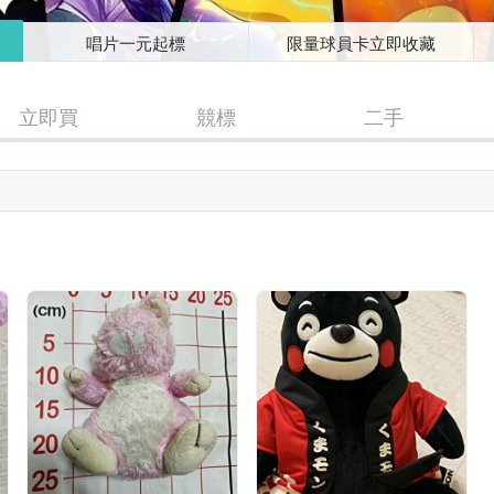
唱片一元起標
限量球員卡立即收藏
立即買
競標
二手