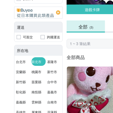
遊戲卡牌
全部
運送
(3)
可面交
跨國運送
1 ~ 3 筆結果
所在地
全部商品
台北市
新北市
基隆市
宜蘭縣
桃園市
新竹市
新竹縣
苗栗縣
台中市
彰化縣
南投縣
嘉義市
嘉義縣
雲林縣
台南市
高雄市
屏東縣
花蓮縣