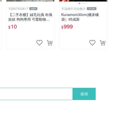
Y2067503817
不議價不另拍圖片
167
1114
【二手衣櫃】絨毛玩偶 布偶
Kunamom30cm(櫃床橘
娃娃 狗狗專用 可愛動物系
袋）95成新
列 耐咬耐磨玩具 玩偶 粉紅
10
999
$
$
熊寵物玩具 1120929
搜尋