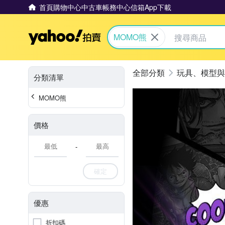
首頁
購物中心
中古車
帳務中心
信箱
App下載
Yahoo拍賣
MOMO熊
玩具、模型與
分類清單
MOMO熊
價格
-
確定
優惠
折扣碼