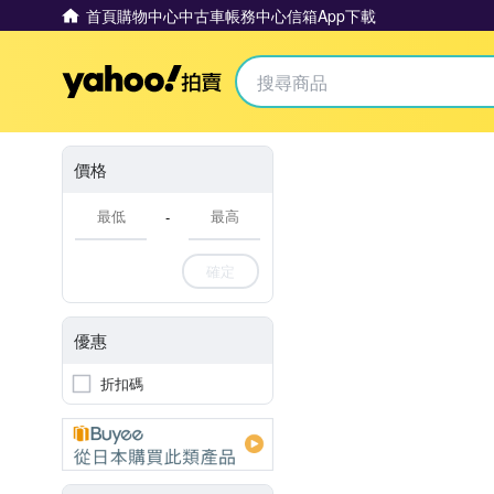
首頁
購物中心
中古車
帳務中心
信箱
App下載
Yahoo拍賣
價格
-
確定
優惠
折扣碼