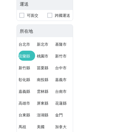
運送
可面交
跨國運送
所在地
台北市
新北市
基隆市
宜蘭縣
桃園市
新竹市
新竹縣
苗栗縣
台中市
彰化縣
南投縣
嘉義市
嘉義縣
雲林縣
台南市
高雄市
屏東縣
花蓮縣
台東縣
澎湖縣
金門
馬祖
美國
加拿大