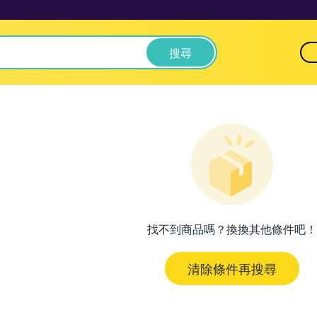
搜尋
找不到商品嗎？換換其他條件吧！
清除條件再搜尋