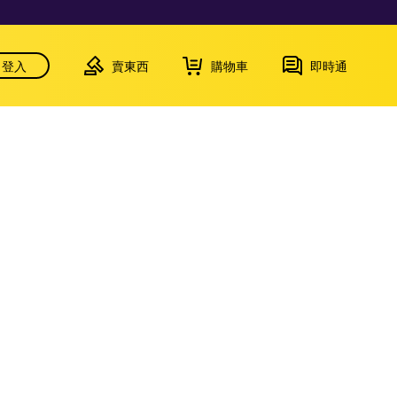
登入
賣東西
購物車
即時通