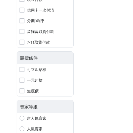
信用卡一次付清
分期0利率
萊爾富取貨付款
7-11取貨付款
競標條件
可立即結標
一元起標
無底價
賣家等級
超人氣賣家
人氣賣家