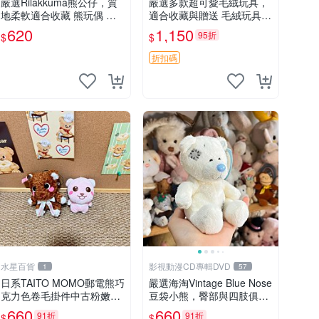
嚴選Rilakkuma熊公仔，質
嚴選多款超可愛毛絨玩具，
地柔軟適合收藏 熊玩偶 柔
適合收藏與贈送 毛絨玩具、
軟 公仔 收藏
抱枕、公仔
620
1,150
95折
$
$
折扣碼
水星百貨
影視動漫CD專輯DVD
1
57
日系TAITO MOMO郵電熊巧
嚴選海淘Vintage Blue Nose
克力色卷毛掛件中古粉嫩玩
豆袋小熊，臀部與四肢俱
偶微瑕推薦 postpet momo
全，坐高11公分，附原盒與
660
660
91折
91折
$
$