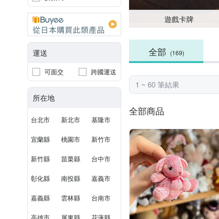
遊戲卡牌
全部
運送
(169)
可面交
跨國運送
1 ~ 60 筆結果
所在地
全部商品
台北市
新北市
基隆市
宜蘭縣
桃園市
新竹市
新竹縣
苗栗縣
台中市
彰化縣
南投縣
嘉義市
嘉義縣
雲林縣
台南市
高雄市
屏東縣
花蓮縣