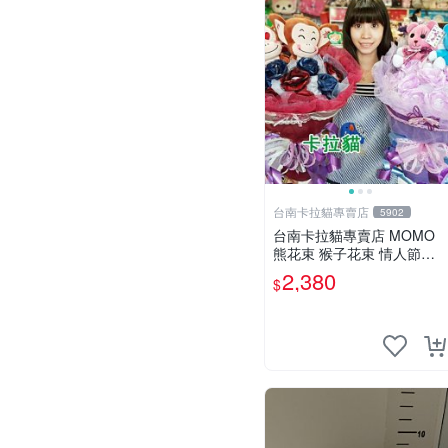
台南卡拉貓專賣店
5902
台南卡拉貓專賣店 MOMO
熊花束 猴子花束 情人節禮
物 二選一 可繡字 可今天寄
2,380
$
明天到