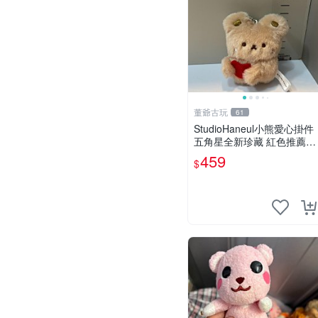
董爺古玩
61
StudioHaneul小熊愛心掛件
五角星全新珍藏 紅色推薦收
藏 玩具掛飾 掛件 新品
459
$