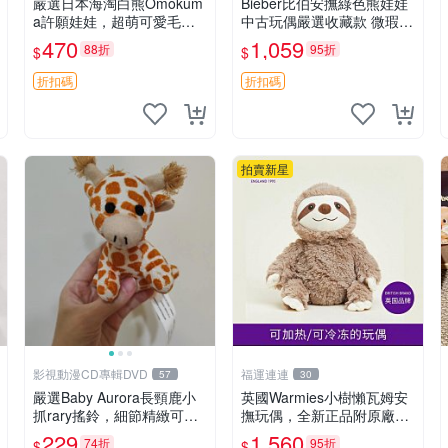
嚴選日本海淘白熊Omokum
Bieber比伯安撫綠色熊娃娃
a許願娃娃，超萌可愛毛絨
中古玩偶嚴選收藏款 微瑕輕
公仔推薦收藏 白熊 Omoku
度使用 Bieber綠熊娃娃 中
470
1,059
88折
95折
$
$
ma 毛絨玩具 偽裝娃娃 玩具
古玩偶 微瑕
擺飾
折扣碼
折扣碼
拍賣新星
影視動漫CD專輯DVD
福運連連
57
30
嚴選Baby Aurora長頸鹿小
英國Warmies小樹懶瓦姆安
抓rary搖鈴，細節精緻可聆
撫玩偶，全新正品附原廠吊
聽清脆鈴音 軟萌可愛 定制
牌與防塵袋，內藏薰衣草可
229
1,560
74折
95折
$
$