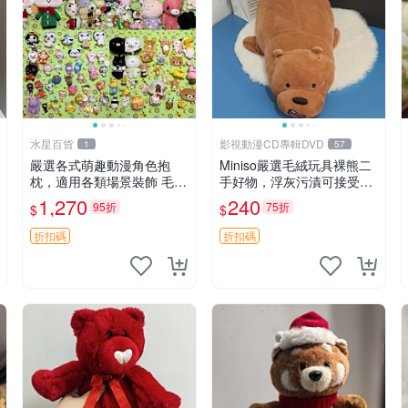
水星百貨
影視動漫CD專輯DVD
1
57
嚴選各式萌趣動漫角色抱
Miniso嚴選毛絨玩具裸熊二
枕，適用各類場景裝飾 毛絨
手好物，浮灰污漬可接受。
玩具、卡通抱枕、趣味玩偶
請詳閱照片再下單，售出不
1,270
240
95折
75折
$
$
退不換。全新品相收藏推
薦。 裸熊 毛絨玩具 收藏
折扣碼
折扣碼