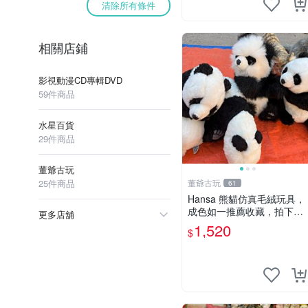
清除所有條件
相關店鋪
影視動漫CD專輯DVD
59件商品
水星百貨
29件商品
董爺古玩
25件商品
董爺古玩
61
Hansa 熊貓仿真毛絨玩具，
成色如一推薦收藏，拍下無
更多店舖
疑心 熊貓 毛絨玩具 收藏
1,520
$