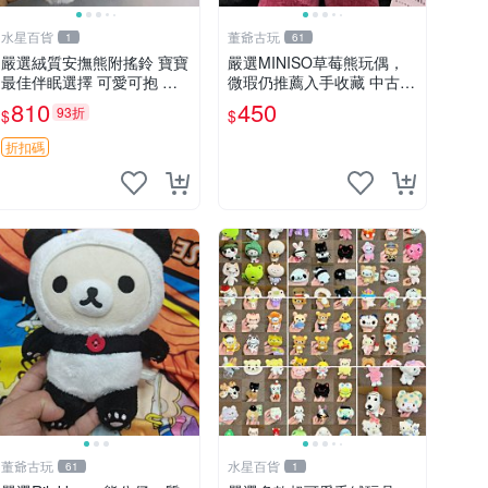
水星百貨
董爺古玩
1
61
嚴選絨質安撫熊附搖鈴 寶寶
嚴選MINISO草莓熊玩偶，
最佳伴眠選擇 可愛可抱 絨
微瑕仍推薦入手收藏 中古 M
毛玩具 安撫熊 嬰兒用
INISO 草莓熊 玩具 收藏
810
450
93折
$
$
折扣碼
董爺古玩
水星百貨
61
1