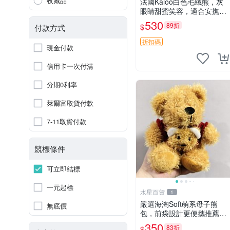
收藏品
法國Kaloo白色毛絨熊，灰
眼睛甜蜜笑容，適合安撫逗
趣可愛，柔軟面料手感佳。
530
89折
$
付款方式
14 白色安撫熊 毛絨玩具 寶
寶逗樂具
折扣碼
現金付款
信用卡一次付清
分期0利率
萊爾富取貨付款
7-11取貨付款
競標條件
可立即結標
一元起標
水星百貨
1
嚴選海淘Soft萌系母子熊
無底價
包，前袋設計更便攜推薦收
藏 母子熊 軟綿綿 包包
350
83折
$