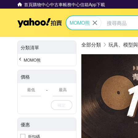
首頁
購物中心
中古車
帳務中心
信箱
App下載
Yahoo拍賣
MOMO熊
玩具、模型與
分類清單
MOMO熊
價格
-
確定
優惠
折扣碼