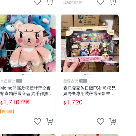
近期銷量1件
水星百貨
董爺古玩
1
61
Momo熊郵差熊標牌齊全實
森貝兒家族日版FS餅乾熊兄
拍直銷嚴選商品 純手作無修
妹野餐專用裝嚴選全新未開
圖可收藏 郵差熊 Momo熊
封，包含兩組大童款紙盒
1,710
1,720
95折
$
$
標牌 商品
裝，適合收藏與分享。 餅乾
熊兄妹、野餐、收藏
折扣碼