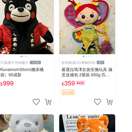
不議價不另拍圖片
影視動漫CD專輯DVD
1114
57
Kunamom30cm(櫃床橘
嚴選拉瑪澤女孩安撫玩具 滿
袋）95成新
意送補包 2號裝 650g 匹配
嬰幼童舒壓好伴侶 女孩專用
999
359
84折
$
$
安心選擇 安撫玩偶 衝包 玩
具
折扣碼