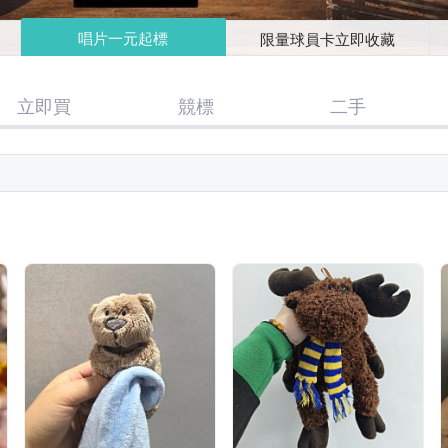
唱片一元起標
限量球員卡立即收藏
立即買
競標
二手