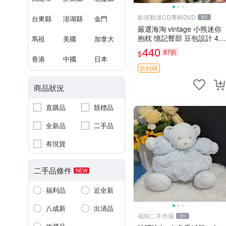
影視動漫CD專輯DVD
台東縣
澎湖縣
金門
57
嚴選海淘 vintage 小熊迷你
抱枕 憶記臀部 豆包設計 4c
馬祖
美國
加拿大
m 高 推薦收藏 迷你豆包小
440
87折
$
熊、高臀部、豆袋抱枕
香港
中國
日本
折扣碼
商品狀況
直購品
競標品
全新品
二手品
有現貨
二手品條件
NEW
福利品
近全新
八成新
出清品
福和二手市場
31