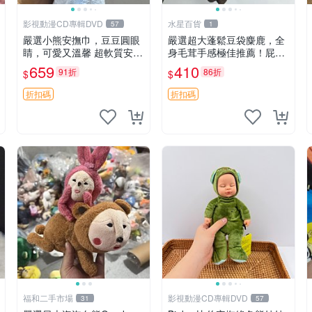
影視動漫CD專輯DVD
水星百貨
57
1
嚴選小熊安撫巾，豆豆圓眼
嚴選超大蓬鬆豆袋麋鹿，全
睛，可愛又溫馨 超軟質安撫
身毛茸手感極佳推薦！屁股
巾，豆豆設計，哄睡好幫手
與四肢填充均勻，適合收藏
659
410
91折
86折
$
$
約克豆豆眼安撫巾 數碼豆豆
與孩童共賞。 麋鹿 豆袋 毛
眼
茸玩具
折扣碼
折扣碼
福和二手市場
影視動漫CD專輯DVD
31
57