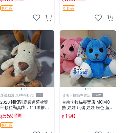
郵電熊 中古玩偶
吊牌收藏。藍鼻子小熊，值
得擁有 玩具 憶熊
折扣碼
折扣碼
影視動漫CD專輯DVD
台南卡拉貓專賣店
57
5902
2023 NIKI馴鹿嚴選舊款臀
台南卡拉貓專賣店 MOMO
部顆粒顯真跡，111號推薦
熊 娃娃 玩偶 娃娃 粉色 藍色
珍藏品 馴鹿 舊款 尾巴顆粒
2色分售
559
190
9折
$
$
折扣碼