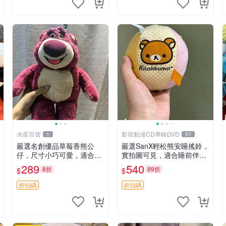
水星百貨
影視動漫CD專輯DVD
1
57
嚴選名創優品草莓香熊公
嚴選SanX輕松熊安睡搖鈴，
仔，尺寸小巧可愛，適合收
實拍圖可見，適合睡前伴
藏賞玩 30cm 玩具 公仔 草
侶， Picks安撫好物 0325
289
540
8折
89折
$
$
莓熊
懸吊 電腦
折扣碼
折扣碼