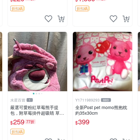
紀念 金屬搖鈴 新手媽咪推
加熱，適合各個年齡層，冷
薦 長頸鹿 抓rary 搖鈴
暖兩用享受抱抱樂趣，不容
折扣碼
折扣碼
錯過嚴選好物 溫暖 冷感
水星百貨
Y1711989293
1
883
嚴選可愛粉紅草莓熊手提
全新Post pet momo熊抱枕
包，附草莓掛件超吸睛 草莓
約35x30cm
熊手提包 草莓掛件 可愛port
259
399
77折
$
$
unese
折扣碼