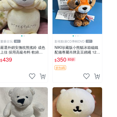
董爺古玩
影視動漫CD專輯DVD
61
57
嚴選外銷安撫枕熊搖鈴 成色
NIKI珍藏版小熊貓冰箱磁鐵
上佳 採用高級布料 軟綿適
配備專屬吊牌及豆綁繩 12c
合收藏 安心選購 安撫枕 熊
m 廢品嚴選 好評推薦 小熊
439
350
83折
$
$
玩具 搖鈴
貓冰箱貼 磁鐵掛件 冰箱飾
品
折扣碼