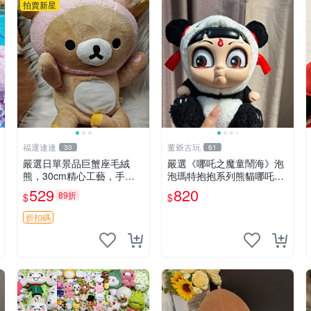
拍賣新星
福運連連
董爺古玩
30
61
嚴選日單景品巨蟹座毛絨
嚴選《哪吒之魔童鬧海》泡
熊，30cm精心工藝，手感
泡瑪特抱抱系列熊貓哪吒搪
軟糯推薦收藏送人 巨蟹座
膠臉毛絨， STATE：如圖顯
529
820
89折
$
$
毛絨玩具 精緻做工
示 哪吒 毛絨公仔 泡泡瑪特
折扣碼