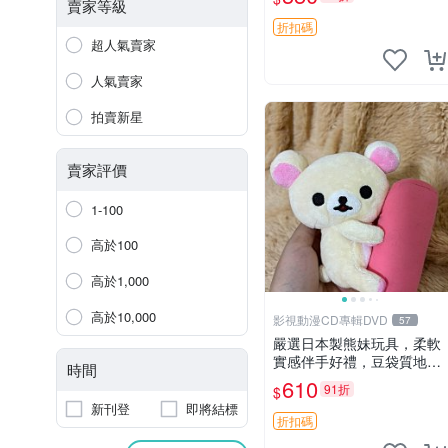
賣家等級
折扣碼
超人氣賣家
人氣賣家
拍賣新星
賣家評價
1-100
高於100
高於1,000
高於10,000
影視動漫CD專輯DVD
57
嚴選日本製熊妹玩具，柔軟
實感伴手好禮，豆袋質地手
時間
感佳，抱枕小熊 recom 推薦
610
91折
$
白色豆袋 玩具
新刊登
即將結標
折扣碼