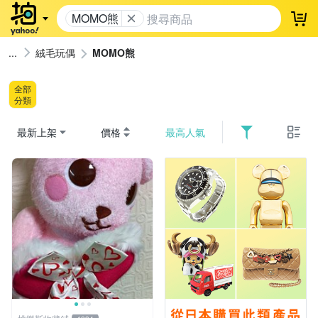
MOMO熊
登
絨毛玩偶
MOMO熊
全部
分類
最新上架
價格
最高人氣