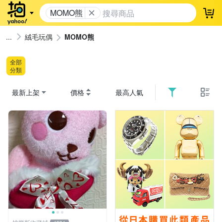
MOMO熊
登
絨毛玩偶
MOMO熊
全部
分類
最新上架
價格
最高人氣