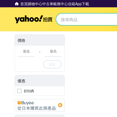
首頁
購物中心
中古車
帳務中心
信箱
App下載
Yahoo拍賣
價格
-
確定
優惠
折扣碼