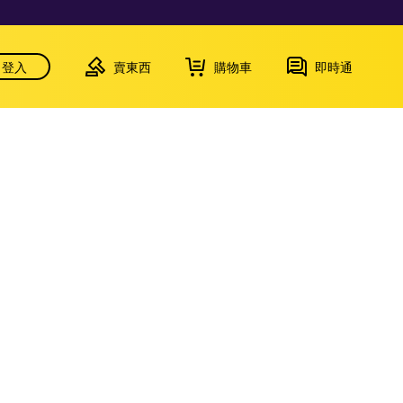
登入
賣東西
購物車
即時通