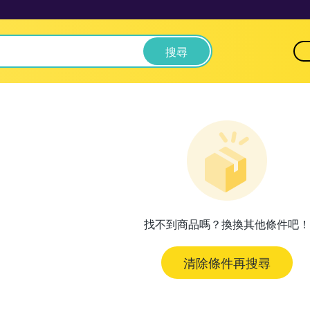
搜尋
找不到商品嗎？換換其他條件吧！
清除條件再搜尋