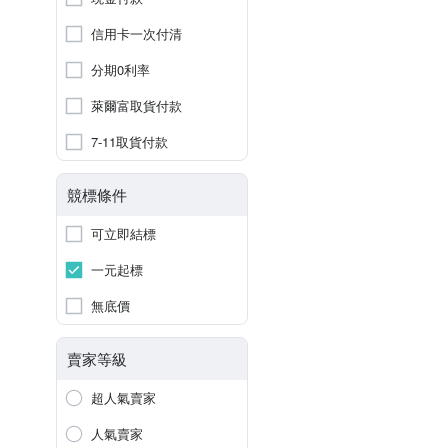
信用卡一次付清
分期0利率
萊爾富取貨付款
7-11取貨付款
競標條件
可立即結標
一元起標
無底價
賣家等級
超人氣賣家
人氣賣家