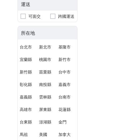
運送
可面交
跨國運送
所在地
台北市
新北市
基隆市
宜蘭縣
桃園市
新竹市
新竹縣
苗栗縣
台中市
彰化縣
南投縣
嘉義市
嘉義縣
雲林縣
台南市
高雄市
屏東縣
花蓮縣
台東縣
澎湖縣
金門
馬祖
美國
加拿大