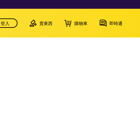
登入
賣東西
購物車
即時通