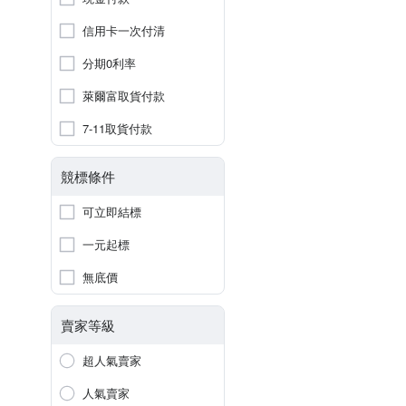
信用卡一次付清
分期0利率
萊爾富取貨付款
7-11取貨付款
競標條件
可立即結標
一元起標
無底價
賣家等級
超人氣賣家
人氣賣家