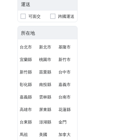
運送
可面交
跨國運送
所在地
台北市
新北市
基隆市
宜蘭縣
桃園市
新竹市
新竹縣
苗栗縣
台中市
彰化縣
南投縣
嘉義市
嘉義縣
雲林縣
台南市
高雄市
屏東縣
花蓮縣
台東縣
澎湖縣
金門
馬祖
美國
加拿大