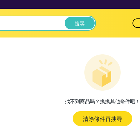
搜尋
找不到商品嗎？換換其他條件吧！
清除條件再搜尋