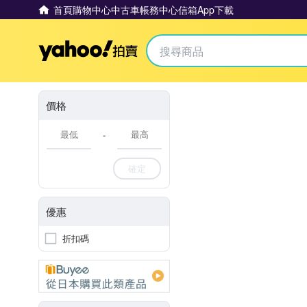
首頁
購物中心
中古車
帳務中心
信箱
App下載
Yahoo拍賣
價格
-
確定
優惠
折扣碼