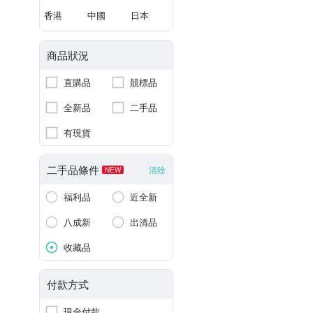
香港
中國
日本
商品狀況
直購品
競標品
全新品
二手品
有現貨
二手品條件
清除
NEW
福利品
近全新
八成新
出清品
收藏品
付款方式
現金付款