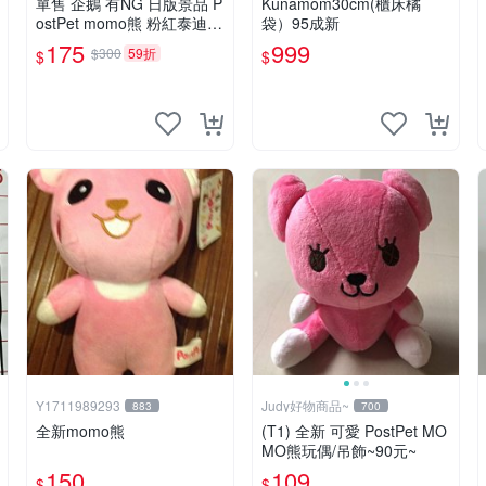
單售 企鵝 有NG 日版景品 P
Kunamom30cm(櫃床橘
ostPet momo熊 粉紅泰迪熊
袋）95成新
娃娃 布偶 手指頭 娃娃
175
999
$300
59折
$
$
Y1711989293
Judy好物商品~
883
700
全新momo熊
(T1) 全新 可愛 PostPet MO
MO熊玩偶/吊飾~90元~
150
109
$
$