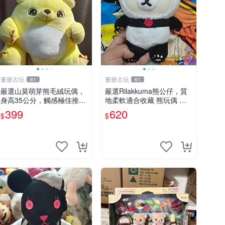
董爺古玩
董爺古玩
61
61
嚴選山莫萌芽熊毛絨玩偶，
嚴選Rilakkuma熊公仔，質
身高35公分，觸感極佳推薦
地柔軟適合收藏 熊玩偶 柔
收藏 萌芽熊 毛絨玩偶 串珠
軟 公仔 收藏
399
620
$
$
玩偶