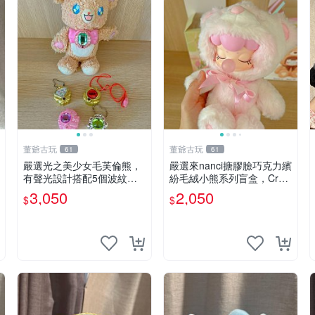
董爺古玩
董爺古玩
61
61
嚴選光之美少女毛芙倫熊，
嚴選來nanci搪膠臉巧克力繽
有聲光設計搭配5個波紋
紛毛絨小熊系列盲盒，Crea
石，成色完美如圖。爽快附
my櫻花巧藝盲盒 隱藏款Cre
3,050
2,050
$
$
電池，讓愛心不打折扣。 光
amy櫻花巧藝 嬰熊盲盒娃娃
之美少女 毛芙倫熊 波紋石
樂趣盲盒
有聲光