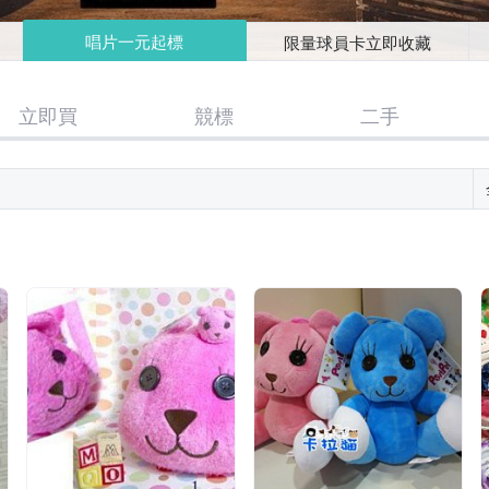
唱片一元起標
限量球員卡立即收藏
立即買
競標
二手