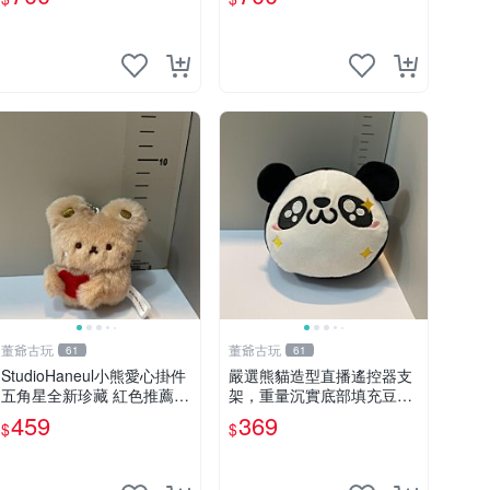
董爺古玩
董爺古玩
61
61
StudioHaneul小熊愛心掛件
嚴選熊貓造型直播遙控器支
五角星全新珍藏 紅色推薦收
架，重量沉實底部填充豆
藏 玩具掛飾 掛件 新品
袋，手機遙控器最佳架設選
459
369
$
$
擇推薦 直播遙控器支架 毛
絨玩具 支架架設