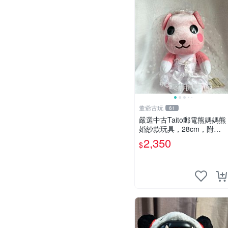
董爺古玩
61
嚴選中古Taito郵電熊媽媽熊
婚紗款玩具，28cm，附原
盒，保存極佳實拍，婚紗細
2,350
$
節清晰可見，偶像收藏推薦
婚紗小花 玩具 模型