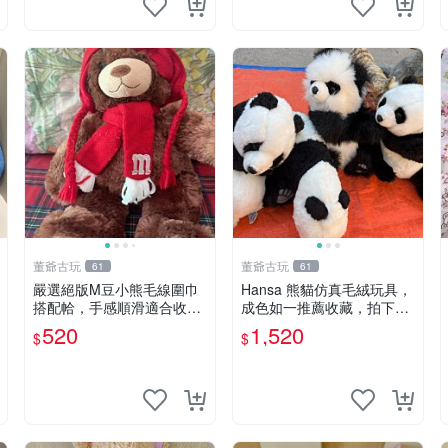
董爺古玩
董爺古玩
61
61
嚴選絕版M豆小熊毛線圍巾
Hansa 熊貓仿真毛絨玩具，
搭配帢，手感順滑適合收藏
成色如一推薦收藏，拍下無
絕版M豆小熊、圍巾、毛線
疑心 熊貓 毛絨玩具 收藏
520
1,520
$
$
帢 經典好搭