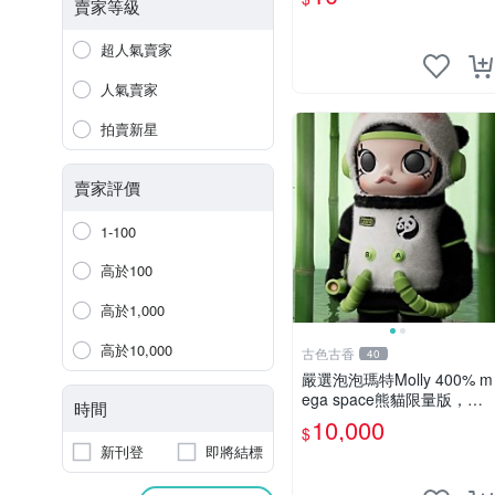
熊寵物玩具 1120929
賣家等級
超人氣賣家
人氣賣家
拍賣新星
賣家評價
1-100
高於100
高於1,000
高於10,000
古色古香
40
嚴選泡泡瑪特Molly 400% m
ega space熊貓限量版，全
時間
新附原Packaging。拍下即
10,000
$
視頻確認。 泡泡瑪特 Molly
新刊登
即將結標
400% 熊貓 新