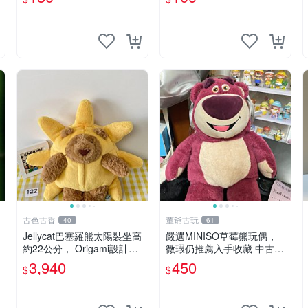
古色古香
董爺古玩
40
61
Jellycat巴塞羅熊太陽裝坐高
嚴選MINISO草莓熊玩偶，
約22公分， Origami設計，
微瑕仍推薦入手收藏 中古 M
來自越南。嚴選 Recomme
INISO 草莓熊 玩具 收藏
3,940
450
$
$
ndation！巴塞羅、 Origami
熊、Jelly