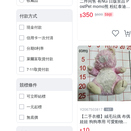
收藏品
二件同售 有NG 日版景品 P
ostPet momo熊 粉紅泰迪熊
妹妹 comomo 企鵝 娃娃 布
350
$600
59折
$
付款方式
偶 手指頭 娃娃
現金付款
信用卡一次付清
分期0利率
萊爾富取貨付款
7-11取貨付款
競標條件
可立即結標
一元起標
Y2067503817
167
【二手衣櫃】絨毛玩偶 布偶
無底價
娃娃 狗狗專用 可愛動物系
列 耐咬耐磨玩具 玩偶 粉紅
10
$