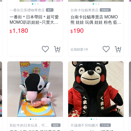
一番街日系禮物專賣店
台南卡拉貓專賣店
87
5902
一番街＊日本帶回＊超可愛
台南卡拉貓專賣店 MOMO
MOMO趴趴娃娃~只賣大隻
熊 娃娃 玩偶 娃娃 粉色 藍色
的1號~單隻價～生日禮物
2色分售
1,180
190
$
$
近期銷量1件
彩虹牛的日本玩具，可7
不議價不另拍圖片
825
1114
取付