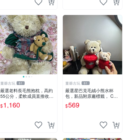
董爺古玩
董爺古玩
61
61
嚴選老料長毛熊抱枕，高約
嚴選星巴克毛絨小熊水杯
55公分，柔軟成員直推收藏
包，新品附原廠標籤， CO
長毛熊 柔軟熊抱枕 55公分
NDITION 良好，詳情請參閱
1,160
569
$
$
商品圖片。 星巴克 毛絨小
熊 水杯包