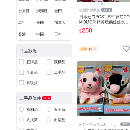
桃樂斯收藏鋪
台東縣
澎湖縣
金門
4334
日本進口POST PET夢幻CO
MOMO熊精美玩偶娃娃30c
馬祖
美國
加拿大
m
250
$
香港
中國
日本
競標
剩8天
商品狀況
直購品
競標品
全新品
二手品
有現貨
二手品條件
NEW
福利品
近全新
八成新
出清品
彩虹牛的日本玩具，可7
825
取付