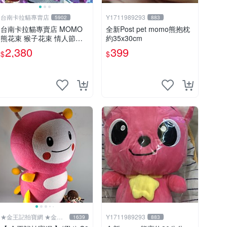
台南卡拉貓專賣店
Y1711989293
5902
883
台南卡拉貓專賣店 MOMO
全新Post pet momo熊抱枕
熊花束 猴子花束 情人節禮
約35x30cm
物 二選一 可繡字 可今天寄
2,380
399
$
$
明天到
★金王記拍寶網 ★金王
Y1711989293
1639
883
記拍寶趣