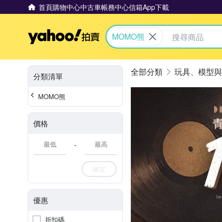
首頁
購物中心
中古車
帳務中心
信箱
App下載
Yahoo拍賣
MOMO熊
玩具、模型與
分類清單
MOMO熊
價格
-
確定
優惠
折扣碼