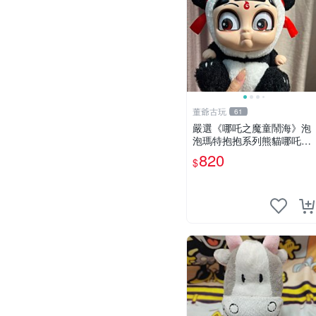
董爺古玩
61
嚴選《哪吒之魔童鬧海》泡
泡瑪特抱抱系列熊貓哪吒搪
膠臉毛絨， STATE：如圖顯
820
$
示 哪吒 毛絨公仔 泡泡瑪特