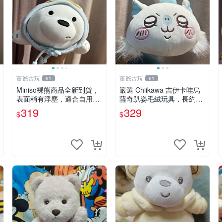
董爺古玩
董爺古玩
61
61
Miniso裸熊商品全新到貨，
嚴選 Chiikawa 吉伊卡哇烏
表面稍有浮塵，適合自用收
薩奇趴姿毛絨玩具，長約30
藏嚴選款。 裸熊 商品 裸熊
cm，質地超軟適合收藏 烏
319
329
$
$
玩偶
薩奇 Chiikawa 毛絨 超軟