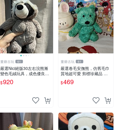
董爺古玩
董爺古玩
61
61
嚴選Nici絕版30左右浣熊漸
嚴選卷毛安撫熊，仿舊毛巾
變色毛絨玩具，成色優良伴
質地超可愛 剪標珍藏品 老
隨原廠牌標 浣熊 玩具 毛絨
式毛巾質地 安撫熊 款式
920
469
$
$