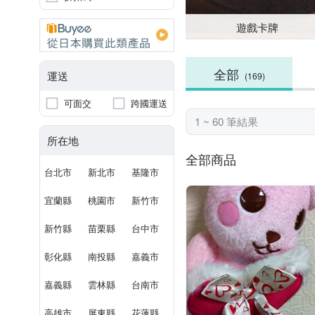
遊戲卡牌
全部
運送
(169)
可面交
跨國運送
1 ~ 60 筆結果
所在地
全部商品
台北市
新北市
基隆市
宜蘭縣
桃園市
新竹市
新竹縣
苗栗縣
台中市
彰化縣
南投縣
嘉義市
嘉義縣
雲林縣
台南市
高雄市
屏東縣
花蓮縣