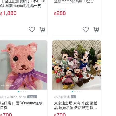
【 金王記拍寶網 】(學4) C8
全新momo熊高約30公分
04 早期momo毛毛蟲一隻
1,880
288
$
$
喵仔店 miao_shop
小小的領地
3167
1
喵仔店 口愛COmomo無敵
東京迪士尼 米奇 米妮 絕版
口愛
品 娃娃吊飾 飯店限定 歡樂
滿人間 復活節
700
700
$
$